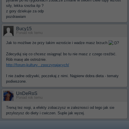
pytanie po ilu tygodniach zobacze zmiane w swoim ciele tupy wzrost
sily, lekka rzezba itp ?
z gory dziekuje za odp
pozdrawiam
Bucy15
Ponad rok temu
Jak to możliwe że przy takim wzroście i wadze masz brzuch
?
Zdecyduj się co chcesz osiągnąć bo tu nie masz z czego rzeźbić.
Rób masę ale ostrożnie.
http://forum-kultury...zpoczynających/
I nie żadne odżywki, poczekaj z nimi. Najpierw dobra dieta - tematy
podiwszone.
UnDeRoS
Ponad rok temu
Trenuj tez nogi, a efekty zobaczysz w zaleznosci od tego jak sie
przylozysz do diety i cwiczen. Suple jak wyzej.