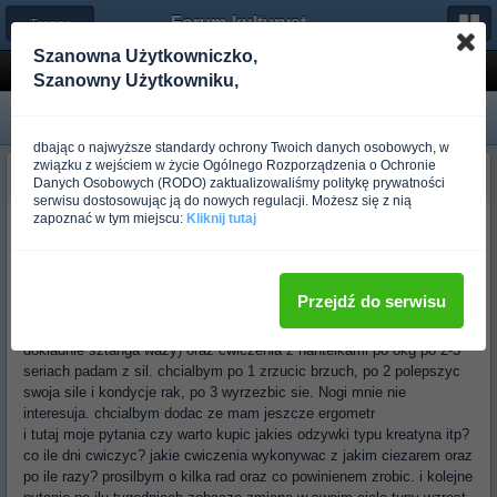
Forum-kulturystyka.pl
← Trening dla początkujących
Szanowna Użytkowniczko,
Potrzebuje programu dla mnie, chce byc jak wy
Szanowny Użytkowniku,
dbając o najwyższe standardy ochrony Twoich danych osobowych, w
związku z wejściem w życie Ogólnego Rozporządzenia o Ochronie
Początkujący_traper
Danych Osobowych (RODO) zaktualizowaliśmy politykę prywatności
Ponad rok temu
serwisu dostosowując ją do nowych regulacji. Możesz się z nią
zapoznać w tym miejscu:
Kliknij tutaj
Witam
Jestem nowy na tej stronie jak i w swiecie hantli laweczek oraz
sztang. Najpierw chcialbym siebie opisac.
Mam 18 lat, 195cm wzrostu waga 76. posiadam duzy brzuch oraz
Przejdź do serwisu
cienkie rece ktore maja slaba kondycje. robie 2-3 serie na samej
laweczce po 10 dociagniec z ciezarem 32kg-35kg ( nie wiem ile
dokladnie sztanga wazy) oraz cwiczenia z hantelkami po 8kg po 2-3
seriach padam z sil. chcialbym po 1 zrzucic brzuch, po 2 polepszyc
swoja sile i kondycje rak, po 3 wyrzezbic sie. Nogi mnie nie
interesuja. chcialbym dodac ze mam jeszcze ergometr
i tutaj moje pytania czy warto kupic jakies odzywki typu kreatyna itp?
co ile dni cwiczyc? jakie cwiczenia wykonywac z jakim ciezarem oraz
po ile razy? prosilbym o kilka rad oraz co powinienem zrobic. i kolejne