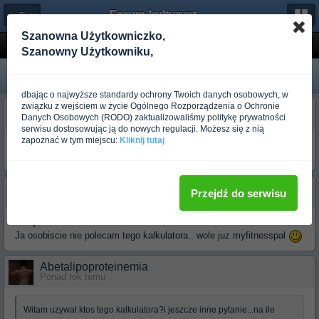
Forum-kulturystyka.pl
← Dieta
Szanowna Użytkowniczko,
Kalkulator kalorii
Szanowny Użytkowniku,
dbając o najwyższe standardy ochrony Twoich danych osobowych, w
związku z wejściem w życie Ogólnego Rozporządzenia o Ochronie
Robert334
Danych Osobowych (RODO) zaktualizowaliśmy politykę prywatności
Ponad rok temu
serwisu dostosowując ją do nowych regulacji. Możesz się z nią
zapoznać w tym miejscu:
Kliknij tutaj
Witam uzywal ktos tego kalkulatora?i jeszcze inne pytanie...na ile
wiarygodny jest ten kalkulator przemiany materii na stronie???
aniajlover
Przejdź do serwisu
Ponad rok temu
Witaj
Ja osobiscie nie polecam tego kalkulatora.. wole juz myfitnesspal
Abetalipoproteinemia
Ponad rok temu
Witam uzywal ktos tego kalkulatora?i jeszcze inne pytanie...na ile