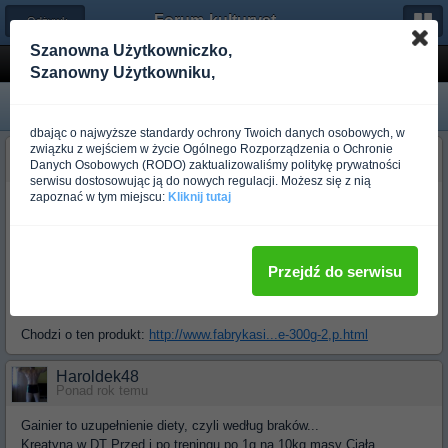
Forum-kulturystyka.pl
← Odżywki i Suplementy
Szanowna Użytkowniczko,
Dawkowanie gainer i kreatyna
Szanowny Użytkowniku,
dbając o najwyższe standardy ochrony Twoich danych osobowych, w
związku z wejściem w życie Ogólnego Rozporządzenia o Ochronie
sew22
Danych Osobowych (RODO) zaktualizowaliśmy politykę prywatności
Ponad rok temu
serwisu dostosowując ją do nowych regulacji. Możesz się z nią
zapoznać w tym miejscu:
Kliknij tutaj
Witam
Kupiłem gainera UNS Mass Shocker i kreatyne Muscle Pharm-
Creatine i moje pytanie jak mam dawkowac? chodzi mi i ile razy
dzienie mam pic? ile w dni treningowe a ile w dni nie treningowe itd.
Przejdź do serwisu
oraz w jakim odstępie czasowym
Chodzi o ten produkt:
http://www.fabrykasi...e-300g-2,p.html
Haroldek48
Ponad rok temu
Gainier to uzupełnienie diety, czyli według braków...
Kreatyna w DT Przed i po treningu po 1g na 10kg masy Ciała..