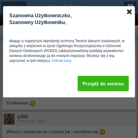
Forum-kulturystyka.pl
← Przedstaw Się
Szanowna Użytkowniczko,
Witam
Szanowny Użytkowniku,
dbając o najwyższe standardy ochrony Twoich danych osobowych, w
związku z wejściem w życie Ogólnego Rozporządzenia o Ochronie
artureg98
Danych Osobowych (RODO) zaktualizowaliśmy politykę prywatności
Ponad rok temu
serwisu dostosowując ją do nowych regulacji. Możesz się z nią
zapoznać w tym miejscu:
Kliknij tutaj
Witam. Nazywam się Artur, co widać po moim nicku. Mam 17 lat,
jestem z okolic Lublina. Z siłownią mam do czynienia od marca
bieżącego roku. Założyłem konto na tym forum, gdyż uznałem za
stosowne, że łatwiej będzie mi ćwiczyć, gdy będę się dzielił z Wami
Przejdź do serwisu
problemami, pytał o rady ewentualnie dowiadywał ciekawych rzeczy z
postów innych użytkowników.
Pozdrawiam
pit86
Ponad rok temu
Witamy i zachęcam do czytania jak i udzielenia się