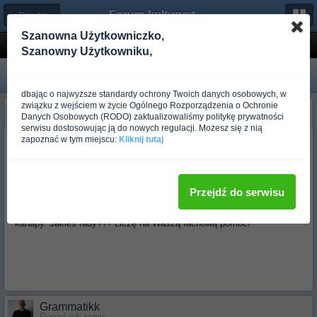
Forum-kulturystyka.pl
← Przedstaw Się
Szanowna Użytkowniczko,
Witajcie!
Szanowny Użytkowniku,
dbając o najwyższe standardy ochrony Twoich danych osobowych, w
związku z wejściem w życie Ogólnego Rozporządzenia o Ochronie
sylwia90
Danych Osobowych (RODO) zaktualizowaliśmy politykę prywatności
Ponad rok temu
serwisu dostosowując ją do nowych regulacji. Możesz się z nią
zapoznać w tym miejscu:
Kliknij tutaj
Hej. Zarejestrowałam się na waszym forum głównie ze względu na
mojego faceta. Potrzebuję od was kilku rad, wskazówek aby
zmotywować go do zgubienia wagi, pomysł na dietę, ćwiczenia dla
początkujących pomagające zgubić brzuch. Osobiście nigdy nie
Przejdź do serwisu
miałam żadnych problemów z wagą, jestem bardzo aktywną osobą,
on natomiast jest moim przeciwieństwem- domator przywiązany do
kanapy. Jakieś rady??? Liczę na Waszą fachową pomoc!
Grammatikk