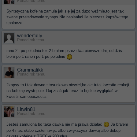
Ponad rok temu
Syntetyczna kofeina zamula jak się jej za dużo weźmie,to jest tak
zwane przeładowanie synaps.Nie napisałaś ile bierzesz kapsów tego
spalacza.
wonderfully
Ponad rok temu
rano 2 i po poludniu tez 2 brałam przez dwa pierwsze dni, od dzis
biore po 1 rano i po 1 po poludniu
Grammatikk
Ponad rok temu
2kapsy to i tak dawna stosunkowo niewiel;ka ale tutaj kwestia reakcji
na kofeinę wystepuje. Daj znać jak teraz to będzie wyglądać w
kwestii samopoczucia.
Litwin81
Ponad rok temu
Jesteś zamulona bo taka dawka nie ma prawa działać
Ja brałem
po 4 i też słabo czułem,więc albo zwiększysz dawkę albo dokup
czystą kofeinę z TREC-a 200 plus.