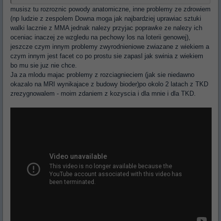
musisz tu rozroznic powody anatomiczne, inne problemy ze zdrowiem
(np ludzie z zespolem Downa moga jak najbardziej uprawiac sztuki
walki lacznie z MMA jednak nalezy przyjac poprawke ze nalezy ich
oceniac inaczej ze wzgledu na pechowy los na loterii genowej),
jeszcze czym innym problemy zwyrodnieniowe zwiazane z wiekiem a
czym innym jest facet co po prostu sie zapasl jak swinia z wiekiem
bo mu sie juz nie chce.
Ja za mlodu majac problemy z rozciagnieciem (jak sie niedawno
okazalo na MRI wynikajace z budowy bioder)po okolo 2 latach z TKD
zrezygnowalem - moim zdaniem z kozyscia i dla mnie i dla TKD.