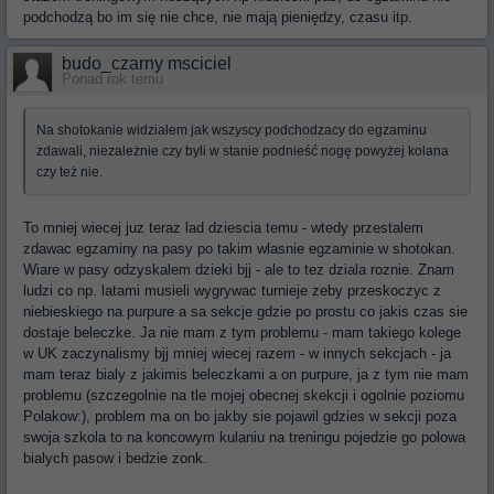
podchodzą bo im się nie chce, nie mają pieniędzy, czasu itp.
budo_czarny msciciel
Ponad rok temu
Na shotokanie widziałem jak wszyscy podchodzacy do egzaminu
zdawali, niezależnie czy byli w stanie podnieść nogę powyżej kolana
czy też nie.
To mniej wiecej juz teraz lad dziescia temu - wtedy przestalem
zdawac egzaminy na pasy po takim wlasnie egzaminie w shotokan.
Wiare w pasy odzyskalem dzieki bjj - ale to tez dziala roznie. Znam
ludzi co np. latami musieli wygrywac turnieje zeby przeskoczyc z
niebieskiego na purpure a sa sekcje gdzie po prostu co jakis czas sie
dostaje beleczke. Ja nie mam z tym problemu - mam takiego kolege
w UK zaczynalismy bjj mniej wiecej razem - w innych sekcjach - ja
mam teraz bialy z jakimis beleczkami a on purpure, ja z tym nie mam
problemu (szczegolnie na tle mojej obecnej skekcji i ogolnie poziomu
Polakow:), problem ma on bo jakby sie pojawil gdzies w sekcji poza
swoja szkola to na koncowym kulaniu na treningu pojedzie go polowa
bialych pasow i bedzie zonk.