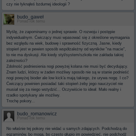
czy nie łyknąłeś bzdurnej ideologii ?
budo_gaweł
Ponad rok temu
Myślę, że zapominamy o jednej sprawie. O rozwoju i postępie
indywidualnym. Ćwiczący musi wpasować się z określone wymagania
bez względu na wiek, budowę i sprawność fizyczną. Jasne, kiedy
stopień jest w pewien sposób współzależny od wyników "na macie",
to nie ma dyskusji. Ale kiedy styl/system/szkoła nie zakłada takiej
zależności?
Zdolność podniesienia nogi powyżej kolana nie musi być decydujący.
Znam ludzi, którzy w żaden możliwy sposób nie są w stanie podnieść
nogi powyżej bioder ale low kick'a mają takiego, że urywa nogę. I co?
Ćwiczący powinien posiadać taki stopień żeby jego nauczyciel nie
musiał się za niego wstydzić... Oczywiście to ideał. Mało realny i
rzadko spotykany ale możliwy.
Trochę pokory...
budo_romanowicz
Ponad rok temu
No właśnie tej pokory nie widać u samych zdających. Podchodzą do
egzaminów, bo mogą, bo często głupio im powiedzieć, nie podchodź