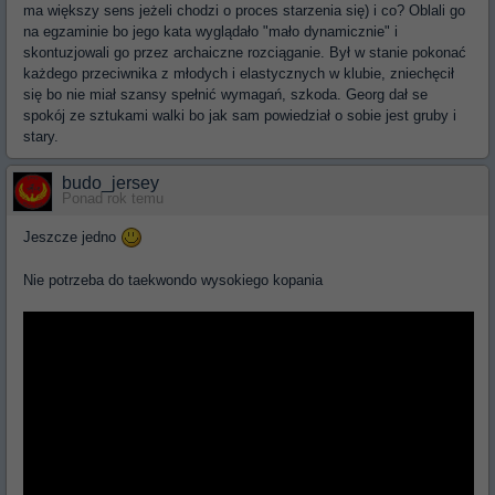
ma większy sens jeżeli chodzi o proces starzenia się) i co? Oblali go
na egzaminie bo jego kata wyglądało "mało dynamicznie" i
skontuzjowali go przez archaiczne rozciąganie. Był w stanie pokonać
każdego przeciwnika z młodych i elastycznych w klubie, zniechęcił
się bo nie miał szansy spełnić wymagań, szkoda. Georg dał se
spokój ze sztukami walki bo jak sam powiedział o sobie jest gruby i
stary.
budo_jersey
Ponad rok temu
Jeszcze jedno
Nie potrzeba do taekwondo wysokiego kopania