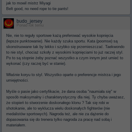
jak to mowil mistrz Miyagi
Belt good, no need rope to tie pants!
budo_jersey
Ponad rok temu
Nie, nie to reguły sportowe każą preferować wysokie kopnięcia
(lepsze punktowanie). Nie każdy szuka sportu. Kata (poomse) są
skonstruowane tak by lekko i szybko się przemieszczać. Taekwondo
to nie styl, chociaż szkoły z wysokimi kopnięciami to już raczej styl.
Po to są stopnie żeby poznać wszystko a czym innym jest umieć to
wykonać (czy raczej być w stanie).
Właśnie koryu to styl. Wszystko oparte o preferencje mistrza i jego
umiejętności.
Myśle o pasie jako certyfikacie, że dana osoba "naumiała się" w
sposób maksymalny i charakterystyczny dla niej. Ty chyba uważasz,
że stopień to stworzenie doskonałego klonu ? Tak się robi w
shotokanie, ale to wyklucza wielu doskonałych fighterów (nie
medalistów sportowych). Nagroda też, ale nie za dążenie do
dopasowania się do trenera tylko nagroda za pracę nad sobą i
materiałem.