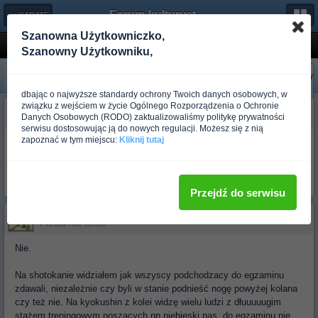
Forum-kulturystyka.pl
← KARATE
Szanowna Użytkowniczko,
Kto wierzy w stopnie przyznawane w sztukac...
Szanowny Użytkowniku,
«
Następny
Poprzedni
»
dbając o najwyższe standardy ochrony Twoich danych osobowych, w
związku z wejściem w życie Ogólnego Rozporządzenia o Ochronie
budo_romanowicz
Danych Osobowych (RODO) zaktualizowaliśmy politykę prywatności
Ponad rok temu
serwisu dostosowując ją do nowych regulacji. Możesz się z nią
zapoznać w tym miejscu:
Kliknij tutaj
No właśnie ... jak w temacie.
Oczywiście nie biorę pod uwagę tych, którzy na marketingowej magii
kolejnych stopni zarabiają pieniądze na nieświadomych nieszczęścia
początkujących adeptach.
Przejdź do serwisu
budo_robalecki
Ponad rok temu
Nie.
Na shotokanie widziałem jak wszyscy podchodzacy do egzaminu
zdawali, niezależnie czy byli w stanie podnieść nogę powyżej kolana
czy też nie. Na kyokushin z kolei widzę wielu ludzi z dłuuuuugim
stażem treningowym noszących np niebieski pas, do egzaminu nie