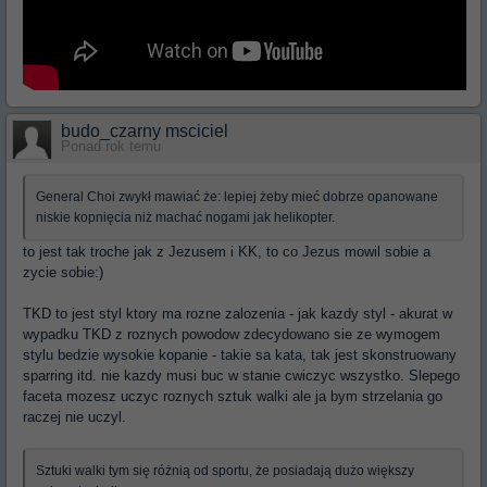
budo_czarny msciciel
Ponad rok temu
General Choi zwykł mawiać że: lepiej żeby mieć dobrze opanowane
niskie kopnięcia niż machać nogami jak helikopter.
to jest tak troche jak z Jezusem i KK, to co Jezus mowil sobie a
zycie sobie:)
TKD to jest styl ktory ma rozne zalozenia - jak kazdy styl - akurat w
wypadku TKD z roznych powodow zdecydowano sie ze wymogem
stylu bedzie wysokie kopanie - takie sa kata, tak jest skonstruowany
sparring itd. nie kazdy musi buc w stanie cwiczyc wszystko. Slepego
faceta mozesz uczyc roznych sztuk walki ale ja bym strzelania go
raczej nie uczyl.
Sztuki walki tym się różnią od sportu, że posiadają dużo większy