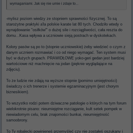
wymaganiami. Jak się nie umie i zdaje to...
-mylisz poziom wiedzy ze stopniem sprawności fizycznej. To są
starożytne praktyki a'la polskie karate lat 80 tych. Chodziło wtedy o
wynajdowanie "osiłków'" o dużej sile i rozciągliwości, cała reszta do
domu...Kasa wpływa a uczniowie sieją postrach w dyskotekach.
Kolory pasów są po to (stopnie uczniowskie) żeby wiedzieć o czym z
danym uczniem rozmawiać i co od niego wymagać. Ten system musi
być w dużych grupach. PRAWIDŁOWE yoko-geri gedan jest bardziej
wartościowe niż machnięcie na jodan (pięknie wyglądające na
zdjęciu).
To że ludzie nie zdają na wyższe stopnie (pomimo umiejętności)
świadczy o ich trenerze i systemie egzaminacyjnym (jest chorym
biznesikiem).
To wszystko rodzi potem dziwaczne patologie o których na tym forum
wielokrotnie pisano: nieumiejętne rozciąganie, kult setek pompek w
niewiadomym celu, brak znajomości bunkai, nieumiejętność
samoobrony.
To Ty robalecki powinieneś przemyśleć czy nie zostałeś oszukany i