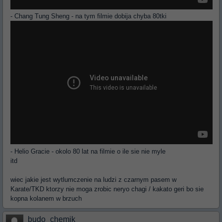
- Chang Tung Sheng - na tym filmie dobija chyba 80tki
- Helio Gracie - okolo 80 lat na filmie o ile sie nie myle
itd
wiec jakie jest wytlumczenie na ludzi z czarnym pasem w
Karate/TKD ktorzy nie moga zrobic neryo chagi / kakato geri bo sie
kopna kolanem w brzuch
budo_chemik