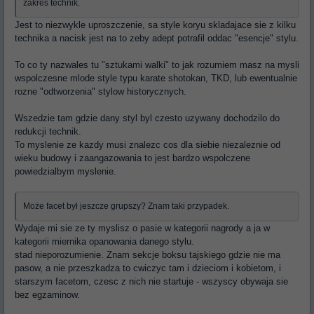
zakres technik.
Jest to niezwykle uproszczenie, sa style koryu skladajace sie z kilku
technika a nacisk jest na to zeby adept potrafil oddac "esencje" stylu.
To co ty nazwales tu "sztukami walki" to jak rozumiem masz na mysli
wspolczesne mlode style typu karate shotokan, TKD, lub ewentualnie
rozne "odtworzenia" stylow historycznych.
Wszedzie tam gdzie dany styl byl czesto uzywany dochodzilo do
redukcji technik.
To myslenie ze kazdy musi znalezc cos dla siebie niezaleznie od
wieku budowy i zaangazowania to jest bardzo wspolczene
powiedzialbym myslenie.
Może facet był jeszcze grupszy? Znam taki przypadek.
Wydaje mi sie ze ty myslisz o pasie w kategorii nagrody a ja w
kategorii miernika opanowania danego stylu.
stad nieporozumienie. Znam sekcje boksu tajskiego gdzie nie ma
pasow, a nie przeszkadza to cwiczyc tam i dzieciom i kobietom, i
starszym facetom, czesc z nich nie startuje - wszyscy obywaja sie
bez egzaminow.