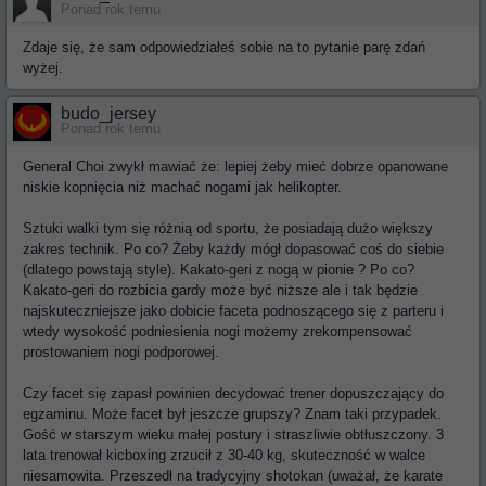
Ponad rok temu
Zdaje się, że sam odpowiedziałeś sobie na to pytanie parę zdań
wyżej.
budo_jersey
Ponad rok temu
General Choi zwykł mawiać że: lepiej żeby mieć dobrze opanowane
niskie kopnięcia niż machać nogami jak helikopter.
Sztuki walki tym się różnią od sportu, że posiadają dużo większy
zakres technik. Po co? Żeby każdy mógł dopasować coś do siebie
(dlatego powstają style). Kakato-geri z nogą w pionie ? Po co?
Kakato-geri do rozbicia gardy może być niższe ale i tak będzie
najskuteczniejsze jako dobicie faceta podnoszącego się z parteru i
wtedy wysokość podniesienia nogi możemy zrekompensować
prostowaniem nogi podporowej.
Czy facet się zapasł powinien decydować trener dopuszczający do
egzaminu. Może facet był jeszcze grupszy? Znam taki przypadek.
Gość w starszym wieku małej postury i straszliwie obtłuszczony. 3
lata trenował kicboxing zrzucił z 30-40 kg, skuteczność w walce
niesamowita. Przeszedł na tradycyjny shotokan (uważał, że karate