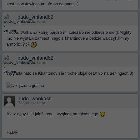
została wstawiona na ufc on demand :-)
budo_vinland82
Ponad rok temu
I dupa. Walka na ktorej bardzo mi zalezalo nie odbedzie sie:((.Mighty
mo nie wystapi zamiast niego z kharitinovem bedzie walczyl Jimmy
armbriz :? :?
budo_vinland82
Ponad rok temu
Wyglada nato ze Kharitonov sie troche obijal ostatnio na treningach 8)
budo_wookash
Ponad rok temu
Ale z gęby taki jakiś inny... wygląda na młodszego
PZDR