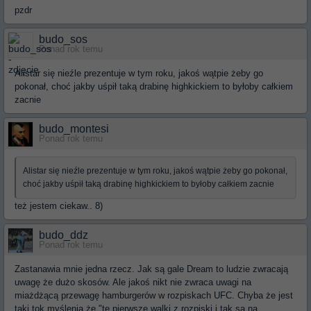
pzdr
budo_sos
Ponad rok temu
Alistar się nieźle prezentuje w tym roku, jakoś wątpie żeby go
pokonał, choć jakby uśpił taką drabinę highkickiem to byłoby całkiem
zacnie
budo_montesi
Ponad rok temu
Alistar się nieźle prezentuje w tym roku, jakoś wątpie żeby go pokonał,
choć jakby uśpił taką drabinę highkickiem to byłoby całkiem zacnie
też jestem ciekaw.. 8)
budo_ddz
Ponad rok temu
Zastanawia mnie jedna rzecz. Jak są gale Dream to ludzie zwracają
uwagę że dużo skosów. Ale jakoś nikt nie zwraca uwagi na
miażdżącą przewagę hamburgerów w rozpiskach UFC. Chyba że jest
taki tok myślenia że "te pierwsze walki z rozpiski i tak są na