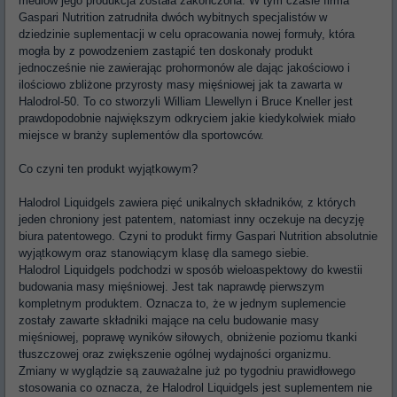
mediów jego produkcja została zakończona. W tym czasie firma
Gaspari Nutrition zatrudniła dwóch wybitnych specjalistów w
dziedzinie suplementacji w celu opracowania nowej formuły, która
mogła by z powodzeniem zastąpić ten doskonały produkt
jednocześnie nie zawierając prohormonów ale dając jakościowo i
ilościowo zbliżone przyrosty masy mięśniowej jak ta zawarta w
Halodrol-50. To co stworzyli William Llewellyn i Bruce Kneller jest
prawdopodobnie największym odkryciem jakie kiedykolwiek miało
miejsce w branży suplementów dla sportowców.
Co czyni ten produkt wyjątkowym?
Halodrol Liquidgels zawiera pięć unikalnych składników, z których
jeden chroniony jest patentem, natomiast inny oczekuje na decyzję
biura patentowego. Czyni to produkt firmy Gaspari Nutrition absolutnie
wyjątkowym oraz stanowiącym klasę dla samego siebie.
Halodrol Liquidgels podchodzi w sposób wieloaspektowy do kwestii
budowania masy mięśniowej. Jest tak naprawdę pierwszym
kompletnym produktem. Oznacza to, że w jednym suplemencie
zostały zawarte składniki mające na celu budowanie masy
mięśniowej, poprawę wyników siłowych, obniżenie poziomu tkanki
tłuszczowej oraz zwiększenie ogólnej wydajności organizmu.
Zmiany w wyglądzie są zauważalne już po tygodniu prawidłowego
stosowania co oznacza, że Halodrol Liquidgels jest suplementem nie