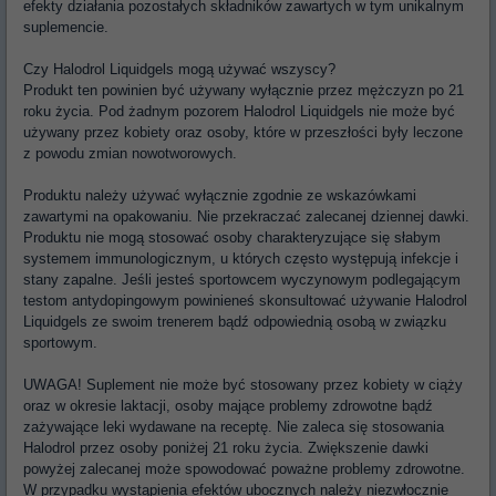
efekty działania pozostałych składników zawartych w tym unikalnym
suplemencie.
Czy Halodrol Liquidgels mogą używać wszyscy?
Produkt ten powinien być używany wyłącznie przez mężczyzn po 21
roku życia. Pod żadnym pozorem Halodrol Liquidgels nie może być
używany przez kobiety oraz osoby, które w przeszłości były leczone
z powodu zmian nowotworowych.
Produktu należy używać wyłącznie zgodnie ze wskazówkami
zawartymi na opakowaniu. Nie przekraczać zalecanej dziennej dawki.
Produktu nie mogą stosować osoby charakteryzujące się słabym
systemem immunologicznym, u których często występują infekcje i
stany zapalne. Jeśli jesteś sportowcem wyczynowym podlegającym
testom antydopingowym powinieneś skonsultować używanie Halodrol
Liquidgels ze swoim trenerem bądź odpowiednią osobą w związku
sportowym.
UWAGA! Suplement nie może być stosowany przez kobiety w ciąży
oraz w okresie laktacji, osoby mające problemy zdrowotne bądź
zażywające leki wydawane na receptę. Nie zaleca się stosowania
Halodrol przez osoby poniżej 21 roku życia. Zwiększenie dawki
powyżej zalecanej może spowodować poważne problemy zdrowotne.
W przypadku wystąpienia efektów ubocznych należy niezwłocznie