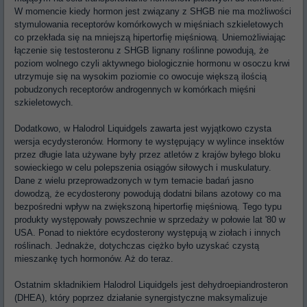
W momencie kiedy hormon jest związany z SHGB nie ma możliwości
stymulowania receptorów komórkowych w mięśniach szkieletowych
co przekłada się na mniejszą hipertorfię mięśniową. Uniemożliwiając
łączenie się testosteronu z SHGB lignany roślinne powodują, że
poziom wolnego czyli aktywnego biologicznie hormonu w osoczu krwi
utrzymuje się na wysokim poziomie co owocuje większą ilością
pobudzonych receptorów androgennych w komórkach mięśni
szkieletowych.
Dodatkowo, w Halodrol Liquidgels zawarta jest wyjątkowo czysta
wersja ecydysteronów. Hormony te występujący w wylince insektów
przez długie lata używane były przez atletów z krajów byłego bloku
sowieckiego w celu polepszenia osiągów siłowych i muskulatury.
Dane z wielu przeprowadzonych w tym temacie badań jasno
dowodzą, że ecydosterony powodują dodatni bilans azotowy co ma
bezpośredni wpływ na zwiększoną hipertorfię mięśniową. Tego typu
produkty występowały powszechnie w sprzedaży w połowie lat '80 w
USA. Ponad to niektóre ecydosterony występują w ziołach i innych
roślinach. Jednakże, dotychczas ciężko było uzyskać czystą
mieszankę tych hormonów. Aż do teraz.
Ostatnim składnikiem Halodrol Liquidgels jest dehydroepiandrosteron
(DHEA), który poprzez działanie synergistyczne maksymalizuje