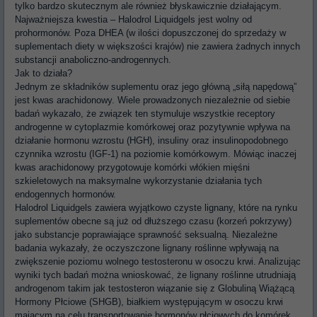
tylko bardzo skutecznym ale również błyskawicznie działającym.
Najważniejsza kwestia – Halodrol Liquidgels jest wolny od
prohormonów. Poza DHEA (w ilości dopuszczonej do sprzedaży w
suplementach diety w większości krajów) nie zawiera żadnych innych
substancji anaboliczno-androgennych.
Jak to działa?
Jednym ze składników suplementu oraz jego główną „siłą napędową”
jest kwas arachidonowy. Wiele prowadzonych niezależnie od siebie
badań wykazało, że związek ten stymuluje wszystkie receptory
androgenne w cytoplazmie komórkowej oraz pozytywnie wpływa na
działanie hormonu wzrostu (HGH), insuliny oraz insulinopodobnego
czynnika wzrostu (IGF-1) na poziomie komórkowym. Mówiąc inaczej
kwas arachidonowy przygotowuje komórki włókien mięśni
szkieletowych na maksymalne wykorzystanie działania tych
endogennych hormonów.
Halodrol Liquidgels zawiera wyjątkowo czyste lignany, które na rynku
suplementów obecne są już od dłuższego czasu (korzeń pokrzywy)
jako substancje poprawiające sprawność seksualną. Niezależne
badania wykazały, że oczyszczone lignany roślinne wpływają na
zwiększenie poziomu wolnego testosteronu w osoczu krwi. Analizując
wyniki tych badań można wnioskować, że lignany roślinne utrudniają
androgenom takim jak testosteron wiązanie się z Globuliną Wiążącą
Hormony Płciowe (SHGB), białkiem występującym w osoczu krwi
mającym na celu transportowanie hormonów płciowych do komórek.