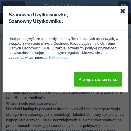
Forum-kulturystyka.pl
← Odżywki i Suplementy
Szanowna Użytkowniczko,
Gaspari Nutrition HALODROL 60 KAPS.
Szanowny Użytkowniku,
dbając o najwyższe standardy ochrony Twoich danych osobowych, w
związku z wejściem w życie Ogólnego Rozporządzenia o Ochronie
EXPERTO
Danych Osobowych (RODO) zaktualizowaliśmy politykę prywatności
Ponad rok temu
serwisu dostosowując ją do nowych regulacji. Możesz się z nią
zapoznać w tym miejscu:
Kliknij tutaj
Krótka charakterystyka
Zawiera kwas arachidonowy uważany za jedno z największych odkryć
ostatnich lat na rynku suplementów
Przejdź do serwisu
Produkt wolny od prohormonów
Zawiera DHEA
Formuła opracowana przez wybitnych specjalistów - Billa Llewellyn'a
oraz Bruce'a Knellera'a
W jakim celu jest stosowany?
Halodrol Liquidgels powstał w drodze ewolucji i naturalnego rozwoju
starego (i wycofanego już z produkcji) Halodrol-50, który był jednym z
najpopularniejszych i najskuteczniejszych suplementów opartych na
prohormonach. Ze względu na obecny klimat polityczny i naciski