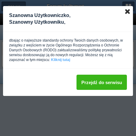
Forum-kulturystyka.pl
← BJJ, LUTA LIVRE, SAMBO
Szanowna Użytkowniczko,
Wywiad z Carlsonem Gracie
Szanowny Użytkowniku,
dbając o najwyższe standardy ochrony Twoich danych osobowych, w
związku z wejściem w życie Ogólnego Rozporządzenia o Ochronie
budo_take
Danych Osobowych (RODO) zaktualizowaliśmy politykę prywatności
Ponad rok temu
serwisu dostosowując ją do nowych regulacji. Możesz się z nią
zapoznać w tym miejscu:
Kliknij tutaj
[link widoczny dla zalogowanych Użytkowników]
Przejdź do serwisu
Pełna wersja