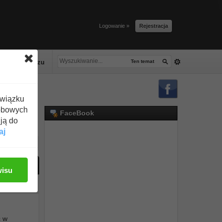
Logowanie »
Rejestracja
lacze tłuszczu
Ten temat
związku
obowych
FaceBook
ją do
aj
ać odpowiedź
wisu
#1
c w