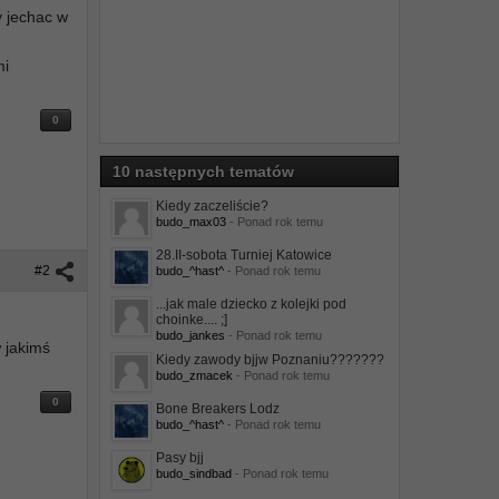
y jechac w
mi
0
10 następnych tematów
Kiedy zaczeliście?
budo_max03
- Ponad rok temu
28.II-sobota Turniej Katowice
#2
budo_^hast^
- Ponad rok temu
...jak male dziecko z kolejki pod
choinke.... ;]
budo_jankes
- Ponad rok temu
w jakimś
Kiedy zawody bjjw Poznaniu???????
budo_zmacek
- Ponad rok temu
0
Bone Breakers Lodz
budo_^hast^
- Ponad rok temu
Pasy bjj
budo_sindbad
- Ponad rok temu