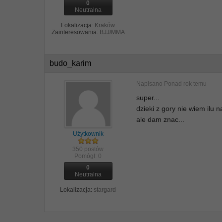
0
Neutralna
Lokalizacja:
Kraków
Zainteresowania:
BJJ/MMA
budo_karim
Napisano
Ponad rok temu
super...
dzieki z gory nie wiem ilu n
ale dam znac...
Użytkownik
350 postów
Pomógł:
0
0
Neutralna
Lokalizacja:
stargard