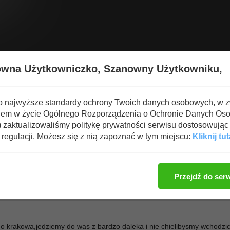
Wyświetl nową zawartość
Spa
owna Użytkowniczko,
Szanowny Użytkowniku,
J, LUTA LIVRE, SAMBO
o najwyższe standardy ochrony Twoich danych osobowych, w 
iem w życie Ogólnego Rozporządzenia o Ochronie Danych Os
ie tylko....
zaktualizowaliśmy politykę prywatności serwisu dostosowując 
regulacji. Możesz się z nią zapoznać w tym miejscu:
Kliknij tut
Zaloguj się, aby dod
Przejdź do ser
o krakowa,jedziemy do was z bardzo daleka i nie chielibysmy wchodzi