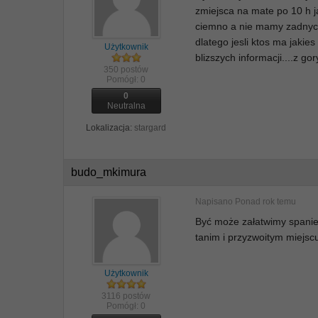
zmiejsca na mate po 10 h 
ciemno a nie mamy zadnych
dlatego jesli ktos ma jaki
Użytkownik
blizszych informacji....z go
350 postów
Pomógł:
0
0
Neutralna
Lokalizacja:
stargard
budo_mkimura
Napisano
Ponad rok temu
Być może załatwimy spanie 
tanim i przyzwoitym miejsc
Użytkownik
3116 postów
Pomógł:
0