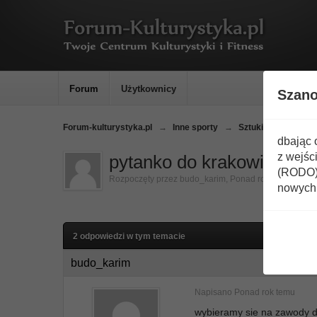
Forum
Użytkownicy
Szan
Forum-kulturystyka.pl
→
Inne sporty
→
Sztuki walki
→
BJ
dbając 
z wejśc
pytanko do krakowiakow i n
(RODO) 
Rozpoczęty przez
budo_karim
,
Ponad rok temu
nowych 
2 odpowiedzi w tym temacie
budo_karim
Napisano
Ponad rok temu
wybieramy sie na zawody d