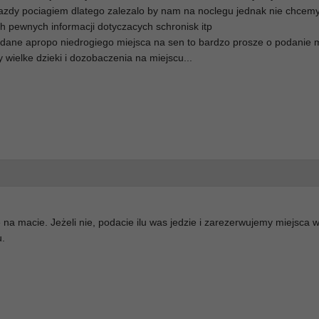
jazdy pociagiem dlatego zalezalo by nam na noclegu jednak nie chcem
 pewnych informacji dotyczacych schronisk itp
es dane apropo niedrogiego miejsca na sen to bardzo prosze o podanie 
ry wielke dzieki i dozobaczenia na miejscu...
na macie. Jeżeli nie, podacie ilu was jedzie i zarezerwujemy miejsca 
u.