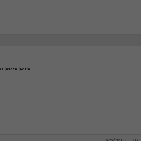
as jescze jedzie...
Wróć do BJJ, LUTA