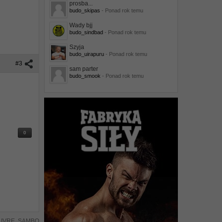
prosba...
budo_skipas
- Ponad rok temu
Wady bjj
budo_sindbad
- Ponad rok temu
Szyja
budo_uirapuru
- Ponad rok temu
#3
sam parter
budo_smook
- Ponad rok temu
0
 LIVRE, SAMBO