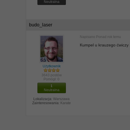
Neutralna
budo_laser
Napisano
Ponad rok temu
Kumpel u krauzego ćwiczy i
Użytkownik
3643 postów
Pomógł:
0
1
Neutralna
Lokalizacja:
Warszawa
Zainteresowania:
Karate