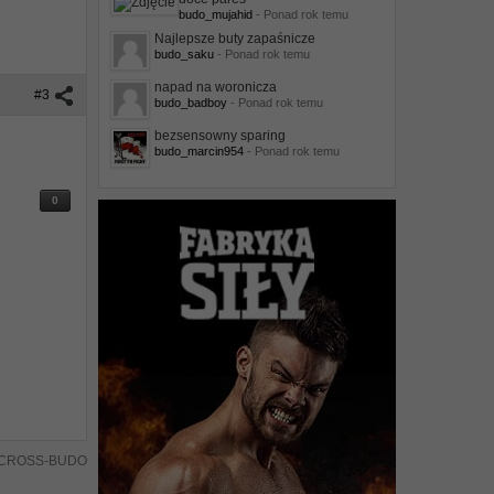
budo_mujahid
- Ponad rok temu
Najlepsze buty zapaśnicze
budo_saku
- Ponad rok temu
napad na woronicza
#3
budo_badboy
- Ponad rok temu
bezsensowny sparing
budo_marcin954
- Ponad rok temu
0
 CROSS-BUDO