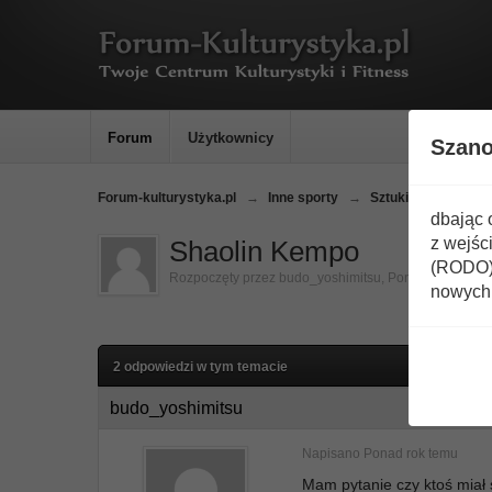
Forum
Użytkownicy
Szan
Forum-kulturystyka.pl
→
Inne sporty
→
Sztuki walki
→
C
dbając 
z wejśc
Shaolin Kempo
(RODO) 
Rozpoczęty przez
budo_yoshimitsu
,
Ponad rok temu
nowych 
2 odpowiedzi w tym temacie
budo_yoshimitsu
Napisano
Ponad rok temu
Mam pytanie czy ktoś miał