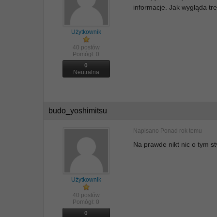
informacje. Jak wygląda tr
Użytkownik
40 postów
Pomógł:
0
0
Neutralna
budo_yoshimitsu
Napisano
Ponad rok temu
Na prawde nikt nic o tym s
Użytkownik
40 postów
Pomógł:
0
0