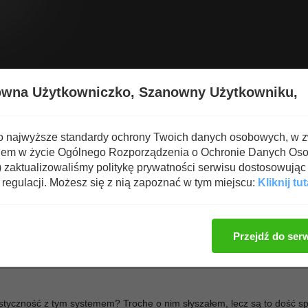
Wyświetl nową zawartość
Spa
owna Użytkowniczko,
Szanowny Użytkowniku,
ROSS-BUDO
o najwyższe standardy ochrony Twoich danych osobowych, w 
iem w życie Ogólnego Rozporządzenia o Ochronie Danych Os
zaktualizowaliśmy politykę prywatności serwisu dostosowując 
regulacji. Możesz się z nią zapoznać w tym miejscu:
Kliknij tut
Zaloguj się, aby dod
Przejdź do ser
 styczność z tym systemem? Troche o nim słyszałem, lecz są to dość s