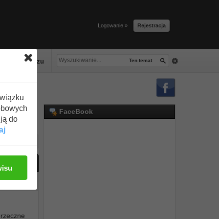
Logowanie »
Rejestracja
lacze tłuszczu
Ten temat
związku
obowych
FaceBook
ją do
aj
ać odpowiedź
wisu
#1
przeczne