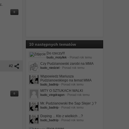
c.
0
10 następnych tematów
Do rzeczy!!!
budo_motyllek
- Ponad rok temu
Czy Pudzianowski zarobi na MMA
#2
budo_niedziel
- Ponad rok temu
Wypowiedz Mariusza
Pudzianowskiego na temat MMA
budo_badtrip
- Ponad rok temu
MITY O SZTUKACH WALKI
0
budo_vingdragon
- Ponad rok temu
Mr. Pudzianowski the Sap Slejer ;) ?
budo_badtrip
- Ponad rok temu
Doping ... Kto z wielkich ...?
budo_badtrip
- Ponad rok temu
doce pares