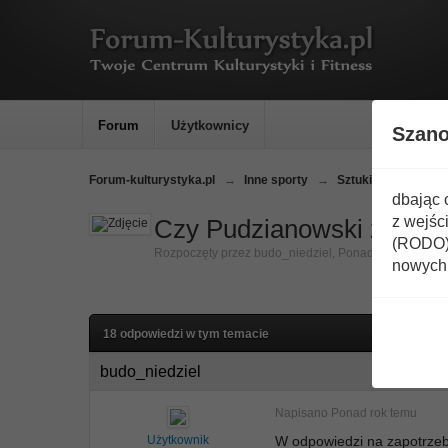
Forum
Użytkownicy
Szan
Forum-kulturystyka.pl
→
Inne sporty
→
Sztuki walki
→
C
dbając 
z wejśc
Czy Pudzianowski zarob
(RODO) 
Rozpoczęty przez
budo_niedziel
,
Ponad rok temu
nowych 
18 odpowiedzi w tym temacie
budo_niedziel
Napisano
Ponad rok temu
Użytkownik
W odpowiedzi na zapotrze