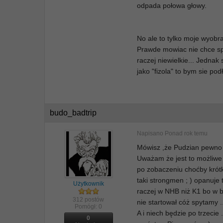
odpada połowa głowy.
No ale to tylko moje wyobra
Prawde mowiac nie chce sp
raczej niewielkie... Jednak
jako "fizola" to bym sie pod
budo_badtrip
Napisano
Ponad rok temu
Mówisz ,że Pudzian pewno w
Uważam że jest to możliwe
po zobaczeniu choćby krótki
taki strongmen ; ) opanuje 
Użytkownik
raczej w NHB niż K1 bo w b
312 postów
nie startował cóż spytamy .
Pomógł:
0
A i niech będzie po trzecie
0