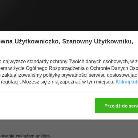
Wyświetl nową zawartość
Spa
owna Użytkowniczko,
Szanowny Użytkowniku,
ROSS-BUDO
o najwyższe standardy ochrony Twoich danych osobowych, w 
iem w życie Ogólnego Rozporządzenia o Ochronie Danych Os
i na MMA
zaktualizowaliśmy politykę prywatności serwisu dostosowując 
regulacji. Możesz się z nią zapoznać w tym miejscu:
Kliknij tut
Zaloguj się, aby dod
Przejdź do ser
bowanie zakladam ankiete.