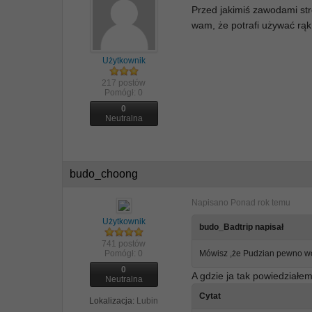
Przed jakimiś zawodami st
wam, że potrafi używać rąk 
Użytkownik
217 postów
Pomógł:
0
0
Neutralna
budo_choong
Napisano
Ponad rok temu
Użytkownik
budo_Badtrip napisał
741 postów
Pomógł:
0
Mówisz ,że Pudzian pewno woln
0
A gdzie ja tak powiedziałe
Neutralna
Cytat
Lokalizacja:
Lubin