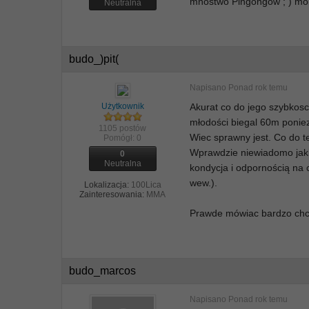
mnóstwo Pingongów ; ) morz
Neutralna
budo_)pit(
Napisano
Ponad rok temu
Użytkownik
Akurat co do jego szybkosci
młodości biegal 60m poniez
1105 postów
Wiec sprawny jest. Co do te
Pomógł:
0
Wprawdzie niewiadomo jakie 
0
Neutralna
kondycja i odpornością na 
wew.).
Lokalizacja:
100Lica
Zainteresowania:
MMA
Prawde mówiac bardzo chc
budo_marcos
Napisano
Ponad rok temu