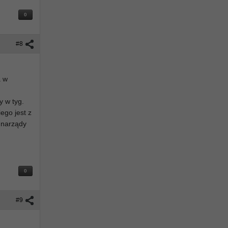
0
#8
a w
y w tyg.
ego jest z
e narządy
0
#9