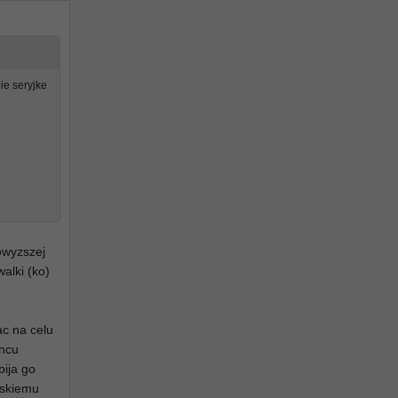
ie seryjke
owyzszej
alki (ko)
ac na celu
oncu
bija go
wskiemu