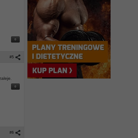
0
#5
zaleje.
0
#6