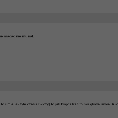
się macać nie musiał.
o umie jak tyle czasu cwiczy) to jak kogos trafi to mu glowe urwie. A 