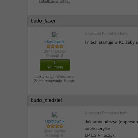
Lokalizacja:
Elbląg
budo_laser
Napisano
Ponad rok temu
Użytkownik
I niech startuje w K1 żeby 
3643 postów
Pomógł:
0
1
Neutralna
Lokalizacja:
Warszawa
Zainteresowania:
Karate
budo_niedziel
Napisano
Ponad rok temu
Użytkownik
Jak umie udezyc (napewno t
sobie seryjke :
2844 postów
LP LS PHaczyk
Pomógł:
0