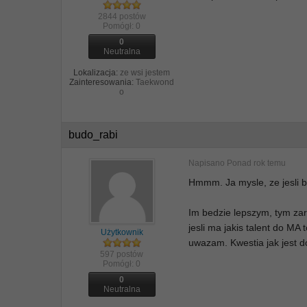
2844 postów
Pomógł:
0
0
Neutralna
Lokalizacja:
ze wsi jestem
Zainteresowania:
Taekwond
o
budo_rabi
Napisano
Ponad rok temu
Hmmm. Ja mysle, ze jesli b
Im bedzie lepszym, tym zar
jesli ma jakis talent do MA
Użytkownik
uwazam. Kwestia jak jest do
597 postów
Pomógł:
0
0
Neutralna