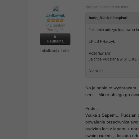
Napisano
Ponad rok temu
Użytkownik
budo_Niedziel napisał
741 postów
Pomógł:
0
Jak umie udezyc (napewno to u
:
0
Neutralna
LP LS PHaczyk
Lokalizacja:
Lubin
Pozdrawiam'
Ja chce Pudziana w UFC K1 i
Niedziel
No ja sobie to wyobrazam 
serii... Mirko obiega go d
Pride :
Walka z Sapem... Pudzian o
powalenie przeciwnika swo
pudzian leci z łapami z nar
swoim ciałem , dosiada ud