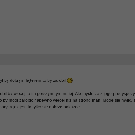
yl by dobrym fajterem to by zarobil
obil by wiecej, a im gorszym tym mniej. Ale mysle ze z jego predyspozy
 to by mogl zarobic napewno wiecej niz na strong man. Moge sie mylic, a
bry, a jak jest to tylko sie dobrze pokazac.