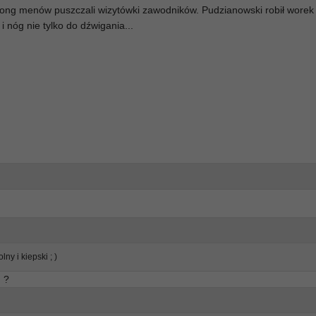
rong menów puszczali wizytówki zawodników. Pudzianowski robił worek
i nóg nie tylko do dźwigania...
y i kiepski ; )
m ?