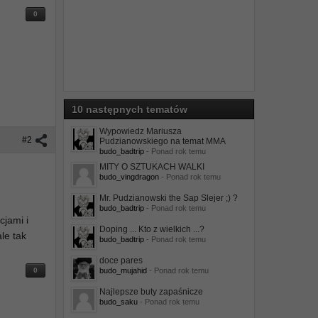
0
10 następnych tematów
Wypowiedz Mariusza
#2
Pudzianowskiego na temat MMA
budo_badtrip
- Ponad rok temu
MITY O SZTUKACH WALKI
budo_vingdragon
- Ponad rok temu
Mr. Pudzianowski the Sap Slejer ;) ?
budo_badtrip
- Ponad rok temu
cjami i
Doping ... Kto z wielkich ...?
le tak
budo_badtrip
- Ponad rok temu
doce pares
0
budo_mujahid
- Ponad rok temu
Najlepsze buty zapaśnicze
budo_saku
- Ponad rok temu