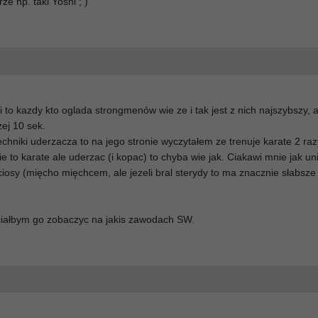
e np. taki Yoshi ; )
 to kazdy kto oglada strongmenów wie ze i tak jest z nich najszybszy, 
ej 10 sek.
chniki uderzacza to na jego stronie wyczytałem ze trenuje karate 2 raz
to karate ale uderzac (i kopac) to chyba wie jak. Ciakawi mnie jak uni
ciosy (mięcho mięchcem, ale jezeli bral sterydy to ma znacznie słabsz
iałbym go zobaczyc na jakis zawodach SW.