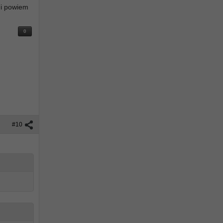
 i powiem
0
#10