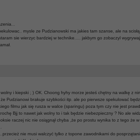
zenia...
ekulowac.. mysle ze Pudzianowski ma jakies tam szanse, ale na scisł
 staram sie wierzyc bardziej w technike..... jakbym go zobaczyl wygryw
łamał.
olny i kiepski ; ) OK. Choong hyhy morze jesteś chętny na walkę z nim
 że Pudzianowi brakuje szybkości itp. ale po pierwsze spekulować będ
ego filmu jak się rusza w walce (sparingu) poza tym czy nie jest prawd
trochę Bjj to nawet jak wolny to i tak będzie niebezpieczny ? No ale wid
oksie raczej nic nie osiągnął chyba ,że po prostu wynika to z tego że 
..
 ...przecież nie musi walczyć tylko z topone zawodnikami do posprzątani