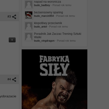
napad na woronicza
budo_badboy
- Ponad rok temu
bezsensowny sparing
budo_marcin954
- Ponad rok temu
#3
kłopotliwy przeciwnik
budo_aniol
- Ponad rok temu
Poradnik Jak Zaczac Trening Sztuki
Walki
0
budo_vingdragon
- Ponad rok temu
#4
wyobrazacie