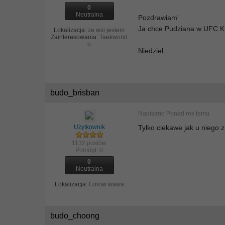
0
Neutralna
Pozdrawiam'
Ja chce Pudziana w UFC K1
Lokalizacja:
ze wsi jestem
Zainteresowania:
Taekwond
o
Niedziel
budo_brisban
Napisano
Ponad rok temu
Użytkownik
Tylko ciekawe jak u niego z
1132 postów
Pomógł:
0
0
Neutralna
Lokalizacja:
I znow wawa
budo_choong