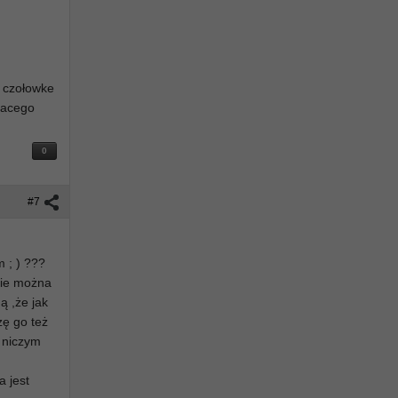
ą czołowke
ajacego
0
#7
 ; ) ???
zie można
ą ,że jak
zę go też
w niczym
a jest