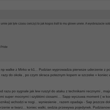
mie jak tyle czasu cwiczy) to jak kogos trafi to mu glowe urwie. A wyobrazacie sob
 Pride
, np walke z Mirko w k1... Pudzian wyprowadza pierwsze uderzenie z p
wa razy do okoła , po czym skraca poteznym kopem w szczeke = koniec w
d razu po sygnale jak lew ruszyl do ataku z technikami recznymi , maj
imi super mocnymi i szybkimi ciosami.... Sapp wyczuwa moment ( w k
oznika) wchodzi w nogi... wyniesienie , razem opadaja - Sap jeszcze do
erzenie w twarz... koniec walki, sedzia przewywa pojedynek. Pudziano