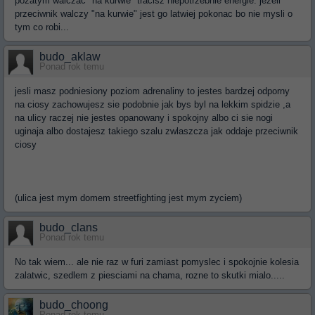
pozatym walczac "na kurwie" tracisz niepotrzebnie energie. jezeli
przeciwnik walczy "na kurwie" jest go latwiej pokonac bo nie mysli o
tym co robi...
budo_aklaw
Ponad rok temu
jesli masz podniesiony poziom adrenaliny to jestes bardzej odporny
na ciosy zachowujesz sie podobnie jak bys byl na lekkim spidzie ,a
na ulicy raczej nie jestes opanowany i spokojny albo ci sie nogi
uginaja albo dostajesz takiego szalu zwlaszcza jak oddaje przeciwnik
ciosy
(ulica jest mym domem streetfighting jest mym zyciem)
budo_clans
Ponad rok temu
No tak wiem... ale nie raz w furi zamiast pomyslec i spokojnie kolesia
zalatwic, szedlem z piesciami na chama, rozne to skutki mialo.....
budo_choong