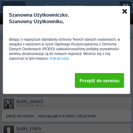
Forum-kulturystyka.pl
← Samoobrona
Szanowna Użytkowniczko,
Agresor >:
Szanowny Użytkowniku,
dbając o najwyższe standardy ochrony Twoich danych osobowych, w
związku z wejściem w życie Ogólnego Rozporządzenia o Ochronie
budo_agresja
Danych Osobowych (RODO) zaktualizowaliśmy politykę prywatności
Ponad rok temu
serwisu dostosowując ją do nowych regulacji. Możesz się z nią
zapoznać w tym miejscu:
Kliknij tutaj
Jak wiadomo kiedy załapiesz ciśninirnir czyli agresora ciężko cie
zatrzymać itd. Czy jest jakiś sposub zeby zanim walka zacznie się
gdy stoisz z przeciwnikiem oko w oko włączyć agtesora i go roznięść
!
?
Przejdź do serwisu
Pozdrawiam , tylko bez głupich uwag
budo_tauro1
Ponad rok temu
potnij sie nożem , maczaj palce w ranie i zlizuj krew
budo_clans
Ponad rok temu