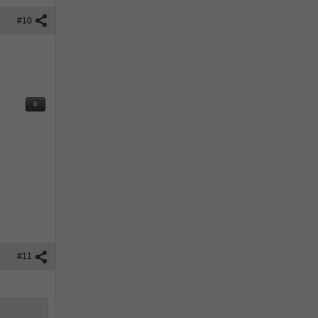
#10
0
#11