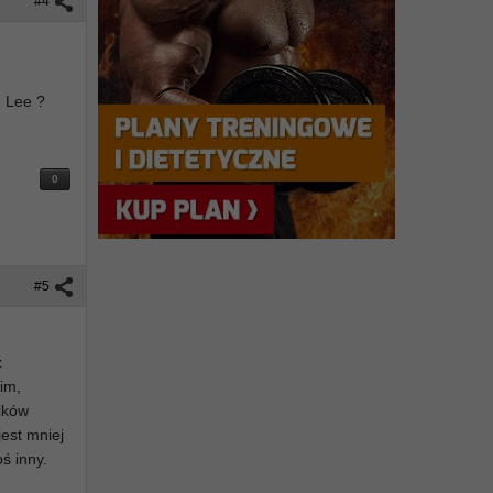
#4
a
g Lee ?
0
#5
z
im,
ników
jest mniej
ś inny.