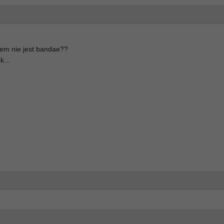
kiem nie jest bandae??
k...