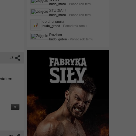
budo_moro
- Ponad rok temu
STUDIA!!!!
budo_moro
- Ponad rok temu
do chunguna
budo_greed
- Ponad rok temu
Rozłam
budo_goblin
- Ponad rok temu
#3
mniałem
0