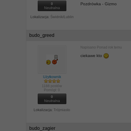
Pozdrówka - Gizmo
0
Neutralna
Lokalizacja:
Świdnik/Lublin
budo_greed
Napisano
Ponad rok temu
ciekawe kto
Użytkownik
1188 postów
Pomógł:
0
0
Neutralna
Lokalizacja:
Trójmiasto
budo_zagier