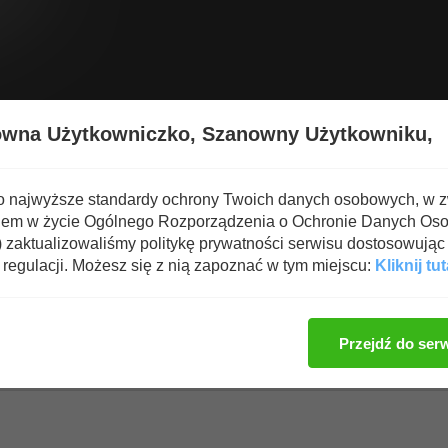
Wyświetl nową zawartość
Spa
owna Użytkowniczko,
Szanowny Użytkowniku,
AEKWONDO
o najwyższe standardy ochrony Twoich danych osobowych, w 
iem w życie Ogólnego Rozporządzenia o Ochronie Danych Os
zaktualizowaliśmy politykę prywatności serwisu dostosowując 
regulacji. Możesz się z nią zapoznać w tym miejscu:
Kliknij tut
Zaloguj się, aby dod
Przejdź do ser