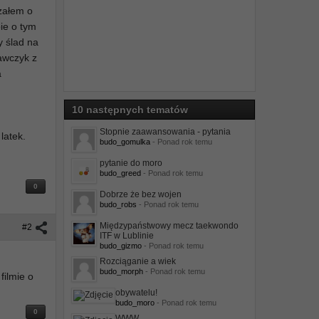
szałem o
ie o tym
y ślad na
rawczyk z
a
10 następnych tematów
Stopnie zaawansowania - pytania
latek.
budo_gomulka
- Ponad rok temu
pytanie do moro
budo_greed
- Ponad rok temu
0
Dobrze że bez wojen
budo_robs
- Ponad rok temu
Międzypaństwowy mecz taekwondo
#2
ITF w Lublinie
budo_gizmo
- Ponad rok temu
Rozciąganie a wiek
budo_morph
- Ponad rok temu
filmie o
obywatelu!
budo_moro
- Ponad rok temu
0
WWW