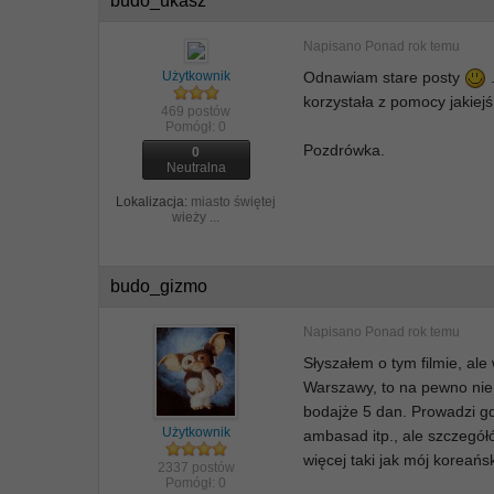
budo_ukasz
Napisano
Ponad rok temu
Użytkownik
Odnawiam stare posty
korzystała z pomocy jakiej
469 postów
Pomógł:
0
Pozdrówka.
0
Neutralna
Lokalizacja:
miasto świętej
wieży ...
budo_gizmo
Napisano
Ponad rok temu
Słyszałem o tym filmie, ale
Warszawy, to na pewno nie
bodajże 5 dan. Prowadzi gd
Użytkownik
ambasad itp., ale szczegół
więcej taki jak mój koreańs
2337 postów
Pomógł:
0