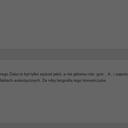
go Żaka to był tylko epizod jakiś, a nie główna rola :grin: . A , i zapo
 faktach autentycznych. Że niby biografia tego koreańczyka.