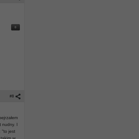
0
#8
obejrzałem
t nudny. I
"to jest
 takim w