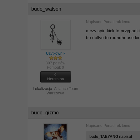
budo_watson
Napisano
Ponad rok temu
a czy spin kick to przypad
bo dollyo to roundhouse kic
Użytkownik
397 postów
Pomógł:
0
0
Neutralna
Lokalizacja:
Alliance Team
Warszawa
budo_gizmo
Napisano
Ponad rok temu
budo_TAEYANG napisał