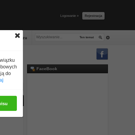
Logowanie »
Rejestracja
lacze tłuszczu
Ten temat
związku
obowych
FaceBook
ją do
aj
ać odpowiedź
wisu
#1