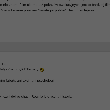
 nie znam. Film nie ma też pokazów ewelucyjnych, jest to bardziej fil
). Zdecydowanie polecam "karate po polsku". Jest dużo lepsze.
WTF-u.
tatystów to byli ITF-owcy
im fabuły, ani akcji, ani psychologii.
k, czyli dollyo chagi. Równie idiotyczna historia.