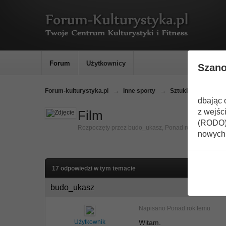
Forum
Użytkownicy
Szan
Forum-kulturystyka.pl
→
Inne sporty
→
Sztuki walki
→
T
dbając 
z wejśc
Film
(RODO) 
Rozpoczęty przez
budo_ukasz
,
Ponad rok temu
nowych 
17 odpowiedzi w tym temacie
budo_ukasz
Napisano
Ponad rok temu
Użytkownik
Witam.