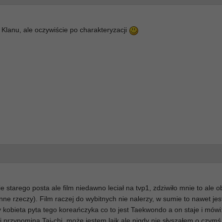
Klanu, ale oczywiście po charakteryzacji
 starego posta ale film niedawno leciał na tvp1, zdziwiło mnie to ale 
nne rzeczy). Film raczej do wybitnych nie nalerzy, w sumie to nawet jes
kobieta pyta tego koreańczyka co to jest Taekwondo a on staje i mówi: 
i przypomina Tai-chi. może jestem laik ale nigdy nie słyszałem o czymś