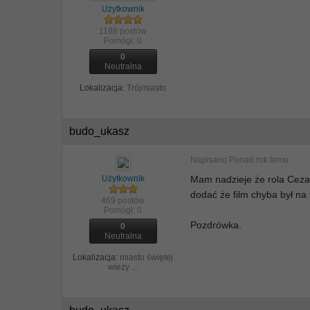
Użytkownik
1188 postów
Pomógł:
0
0
Neutralna
Lokalizacja:
Trójmiasto
budo_ukasz
Napisano
Ponad rok temu
Użytkownik
Mam nadzieje że rola Cezare
dodać że film chyba był na
469 postów
Pomógł:
0
Pozdrówka.
0
Neutralna
Lokalizacja:
miasto świętej
wieży ...