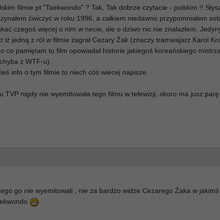
lskim filmie pt "Taekwondo" ? Tak, Tak dobrze czytacie - polskim !! Sły
czynałem ćwiczyć w roku 1996, a całkiem niedawno przypomniałem sob
kać czegoś więcej o nim w necie, ale o dziwo nic nie znalazłem. Jedyn
fakt iż jedną z ról w filmie zagrał Cezary Żak (znaczy tramwajarz Karol K
go co pamiętam to film opowiadał historie jakiegoś koreańskiego mistrz
(chyba z WTF-u).
ieś info o tym filmie to niech cóś wiecej napisze.
TVP nigdy nie wyemitowała tego filmu w telewizji, skoro ma jusz parę 
atego go nie wyemitowali , nie za bardzo widze Cezarego Żaka w jakimś 
 taekwondo