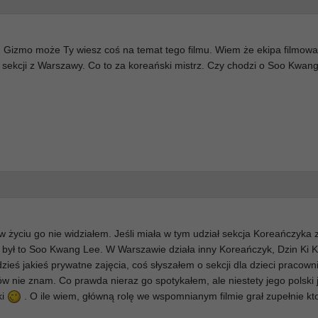
. Gizmo może Ty wiesz coś na temat tego filmu. Wiem że ekipa filmow
ś sekcji z Warszawy. Co to za koreański mistrz. Czy chodzi o Soo Kwan
 w życiu go nie widziałem. Jeśli miała w tym udział sekcja Koreańczyka 
 był to Soo Kwang Lee. W Warszawie działa inny Koreańczyk, Dzin Ki K
zieś jakieś prywatne zajęcia, coś słyszałem o sekcji dla dzieci pracow
ów nie znam. Co prawda nieraz go spotykałem, ale niestety jego polski 
ki
. O ile wiem, główną rolę we wspomnianym filmie grał zupełnie kto