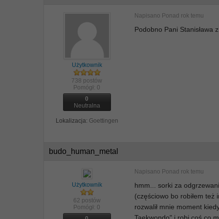
Napisano
Ponad rok temu
Podobno Pani Stanisława z 
Użytkownik
738 postów
Pomógł:
0
0
Neutralna
Lokalizacja:
Goettingen
budo_human_metal
Napisano
Ponad rok temu
Użytkownik
hmm... sorki za odgrzewanie
(częściowo bo robiłem też i
62 postów
rozwalił mnie moment kiedy 
Pomógł:
0
Taekwondo" i robi coś co m
0