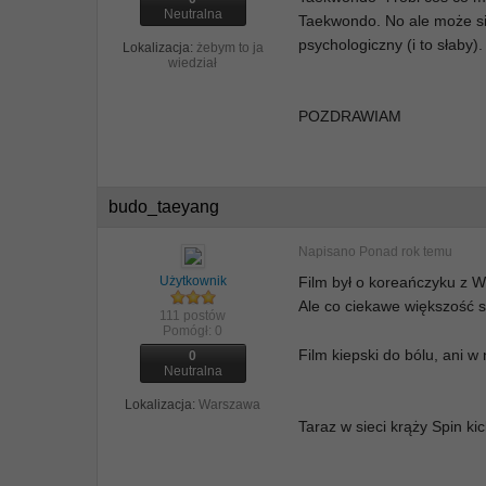
Neutralna
Taekwondo. No ale może się
psychologiczny (i to słaby
Lokalizacja:
żebym to ja
wiedział
POZDRAWIAM
budo_taeyang
Napisano
Ponad rok temu
Użytkownik
Film był o koreańczyku z 
Ale co ciekawe większość s
111 postów
Pomógł:
0
Film kiepski do bólu, ani w n
0
Neutralna
Lokalizacja:
Warszawa
Taraz w sieci krąży Spin kic