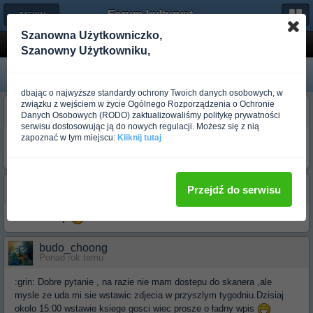
Forum-kulturystyka.pl
← TAEKWONDO
Szanowna Użytkowniczko,
do chunguna
Szanowny Użytkowniku,
dbając o najwyższe standardy ochrony Twoich danych osobowych, w
związku z wejściem w życie Ogólnego Rozporządzenia o Ochronie
budo_greed
Danych Osobowych (RODO) zaktualizowaliśmy politykę prywatności
Ponad rok temu
serwisu dostosowując ją do nowych regulacji. Możesz się z nią
zapoznać w tym miejscu:
Kliknij tutaj
chciałem sie spytać kiedy walniesz więcej zdjęć na swojej stronie ?
jedno to troche mało
Guest_budo_vasyl_*
Przejdź do serwisu
Ponad rok temu
Nie narzekaj!
budo_choong
Ponad rok temu
:grin: Dobre pytanie , na razie nie mam dostepu do skanera ,ale
mysle ze uda mi sie wstawic zdjecia w przyszlym tygodniu.Dzisiaj
okolo 15:00 wstawie ksiege gosci wiec prosze o ładny wpis