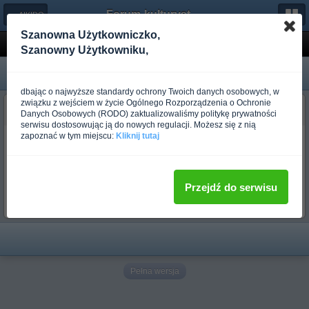
Forum-kulturystyka.pl
← AIKIDO
Szanowna Użytkowniczko,
Polska Unia Aikido ponownie w internecie!
Szanowny Użytkowniku,
dbając o najwyższe standardy ochrony Twoich danych osobowych, w
związku z wejściem w życie Ogólnego Rozporządzenia o Ochronie
budo_fiodor
Danych Osobowych (RODO) zaktualizowaliśmy politykę prywatności
Ponad rok temu
serwisu dostosowując ją do nowych regulacji. Możesz się z nią
zapoznać w tym miejscu:
Kliknij tutaj
Serwis
Polskiej Unii Aikido
Jacka Wysockiego
znów w sieci, tymczasowy adres:
[link widoczny dla zalogowanych Użytkowników]
Przejdź do serwisu
już wkrótce nowości
Pełna wersja