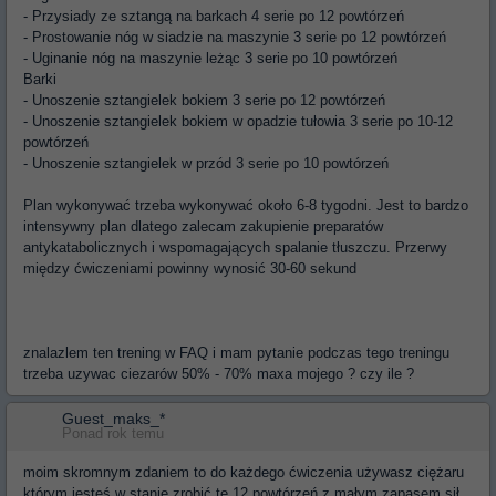
- Przysiady ze sztangą na barkach 4 serie po 12 powtórzeń
- Prostowanie nóg w siadzie na maszynie 3 serie po 12 powtórzeń
- Uginanie nóg na maszynie leżąc 3 serie po 10 powtórzeń
Barki
- Unoszenie sztangielek bokiem 3 serie po 12 powtórzeń
- Unoszenie sztangielek bokiem w opadzie tułowia 3 serie po 10-12
powtórzeń
- Unoszenie sztangielek w przód 3 serie po 10 powtórzeń
Plan wykonywać trzeba wykonywać około 6-8 tygodni. Jest to bardzo
intensywny plan dlatego zalecam zakupienie preparatów
antykatabolicznych i wspomagających spalanie tłuszczu. Przerwy
między ćwiczeniami powinny wynosić 30-60 sekund
znalazlem ten trening w FAQ i mam pytanie podczas tego treningu
trzeba uzywac ciezarów 50% - 70% maxa mojego ? czy ile ?
Guest_maks_*
Ponad rok temu
moim skromnym zdaniem to do każdego ćwiczenia używasz ciężaru
którym jesteś w stanie zrobić te 12 powtórzeń z małym zapasem sił