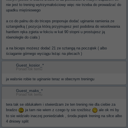
nie jest to trening wytrzymałościowy więc nie trzeba do prowadzać do
upadku mięśniowego
a co do palnu do do triceps proponuje dodać uginanie ramienia ze
sztangielką ( pozycja którą przyjmujesz jest podobna do wiosłowania
hantlem ręka zgieta w łokciu w kat 90 stopni u prostujesz ją
równolegle do ciała )
a na biceps możesz dodać 21 ze sztangą na początek ( albo
ściaganie górnego wyciągu leżąc na plecach )
Guest_kosior_*
Ponad rok temu
ja walsnie robie te uginanie teraz w obecnym treningu
Guest_maks_*
Ponad rok temu
tera tak se oblukałem i stwierdzam że ten trening nie dla ciebie za
bradzo
ja tam nie wiem z czego ty sie rzeźbisz
ale ok mi by
to sie widziało inaczej poniedziałek , środa piątek trening na siłce albo
4 dniowy split