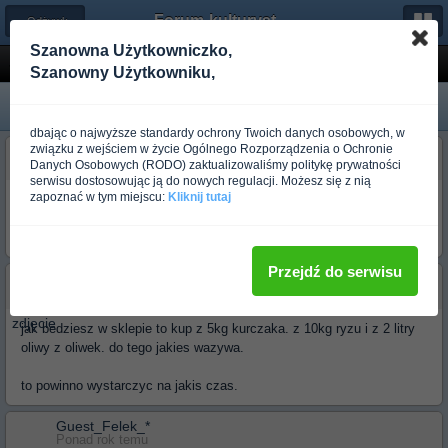
Forum-kulturystyka.pl
← Odżywki i Suplementy
Szanowna Użytkowniczko,
Jutro..
Szanowny Użytkowniku,
dbając o najwyższe standardy ochrony Twoich danych osobowych, w
związku z wejściem w życie Ogólnego Rozporządzenia o Ochronie
Guest_Felek_*
Danych Osobowych (RODO) zaktualizowaliśmy politykę prywatności
Ponad rok temu
serwisu dostosowując ją do nowych regulacji. Możesz się z nią
zapoznać w tym miejscu:
Kliknij tutaj
Witam Panowie targam żelazo już miesiąc z planem bez diety mam
174 cm wzrostu i 60 kg wagi ( po kąpieli ), wnet przydała by mi się
masa..... jutro jadę do sklepu i proszę o poradę co mógłbym kupić ??
Przejdź do serwisu
WojtekX
Ponad rok temu
jak bedziesz w sklepie to kup z 5kg kurczaka. z 10kg ryzu i z 2 litry
oliwy z oliwek. do tego jakies wazywa.
to powinno wystarczyc na jakis czas.
Guest_Felek_*
Ponad rok temu