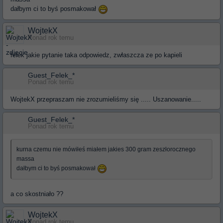
dałbym ci to byś posmakował
WojtekX
Ponad rok temu
felek jakie pytanie taka odpowiedz, zwłaszcza ze po kapieli
Guest_Felek_*
Ponad rok temu
WojtekX przepraszam nie zrozumieliśmy się ..... Uszanowanie.....
Guest_Felek_*
Ponad rok temu
kurna czemu nie mówiłeś miałem jakies 300 gram zeszłorocznego
massa
dałbym ci to byś posmakował
a co skostniało ??
WojtekX
Ponad rok temu