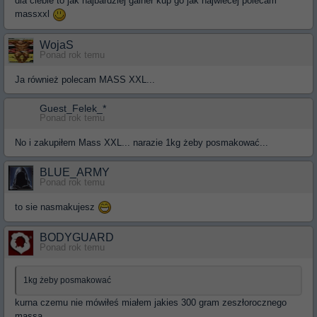
dla ciebie to jak najbardziej gainer kup go jak najwiecej polecam
massxxl
WojaS
Ponad rok temu
Ja również polecam MASS XXL...
Guest_Felek_*
Ponad rok temu
No i zakupiłem Mass XXL... narazie 1kg żeby posmakować...
BLUE_ARMY
Ponad rok temu
to sie nasmakujesz
BODYGUARD
Ponad rok temu
1kg żeby posmakować
kurna czemu nie mówiłeś miałem jakies 300 gram zeszłorocznego
massa