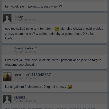
ta i worek ziemniaków.... a sęsowniej ??
słaby
Ponad rok temu
ooo rozwaliłeś mnie tym tematem,
ale tobie chyba chodzi o sklep
z odżywkami no nie? w takim razie chyba gainer mass XXL lub
Carbo.
Guest_Felek_*
Ponad rok temu
Przecierz jak bym pisał w dziale dieta i powiedział że jade na targ to
wiadomo oco chodzi...
pretorian1418048757
Ponad rok temu
kupuj gainera 2 vitalmaxa 10 kg i ci starczy
kamas
Ponad rok temu