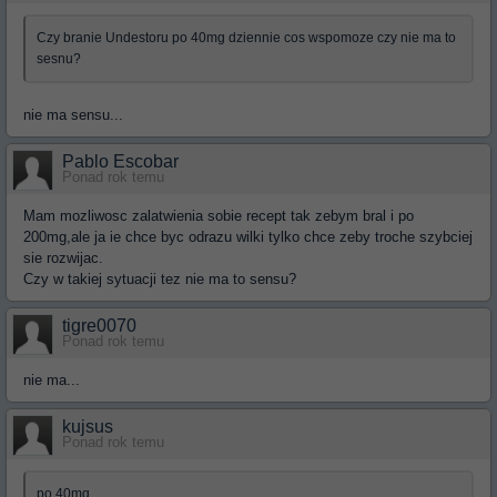
Czy branie Undestoru po 40mg dziennie cos wspomoze czy nie ma to
sesnu?
nie ma sensu...
Pablo Escobar
Ponad rok temu
Mam mozliwosc zalatwienia sobie recept tak zebym bral i po
200mg,ale ja ie chce byc odrazu wilki tylko chce zeby troche szybciej
sie rozwijac.
Czy w takiej sytuacji tez nie ma to sensu?
tigre0070
Ponad rok temu
nie ma...
kujsus
Ponad rok temu
po 40mg