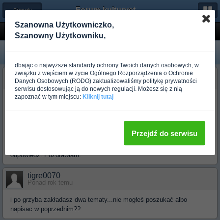
Forum-kulturystyka.pl
← Sterydy i Prohormony
Szanowna Użytkowniczko,
Wspomoze czy nie??
Szanowny Użytkowniku,
dbając o najwyższe standardy ochrony Twoich danych osobowych, w
związku z wejściem w życie Ogólnego Rozporządzenia o Ochronie
Pablo Escobar
Danych Osobowych (RODO) zaktualizowaliśmy politykę prywatności
Ponad rok temu
serwisu dostosowując ją do nowych regulacji. Możesz się z nią
zapoznać w tym miejscu:
Kliknij tutaj
Witam. Czy branie Undestoru po 40mg dziennie cos wspomoze czy
nie ma to sesnu?
Czy moga wsytapci jakies skutki uboczne przy takich dawkach?
Czy jest potzrebny po jednej paczce odblok?
Przejdź do serwisu
Nie chodzi mi o to zeby byc wielkim tylko o to zeby po prostu troszke
szybciej sie rozwinac jesli chodzi o miesnie. Z gory dzieki za
odpowiedz. Pozdrawiam.
tigre0070
Ponad rok temu
i po grzyba zakładasz dwa tematy...nie mogłeś poszukać albo
napisac w poprzednim??