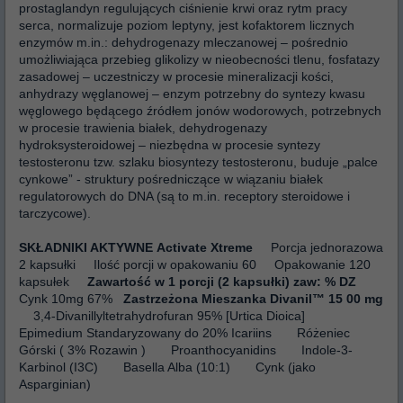
prostaglandyn regulujących ciśnienie krwi oraz rytm pracy
serca, normalizuje poziom leptyny, jest kofaktorem licznych
enzymów m.in.: dehydrogenazy mleczanowej – pośrednio
umożliwiająca przebieg glikolizy w nieobecności tlenu, fosfatazy
zasadowej – uczestniczy w procesie mineralizacji kości,
anhydrazy węglanowej – enzym potrzebny do syntezy kwasu
węglowego będącego źródłem jonów wodorowych, potrzebnych
w procesie trawienia białek, dehydrogenazy
hydroksysteroidowej – niezbędna w procesie syntezy
testosteronu tzw. szlaku biosyntezy testosteronu, buduje „palce
cynkowe” - struktury pośredniczące w wiązaniu białek
regulatorowych do DNA (są to m.in. receptory steroidowe i
tarczycowe).
SKŁADNIKI AKTYWNE
Activate Xtreme
Porcja jednorazowa
2 kapsułki
Ilość porcji w opakowaniu
60
Opakowanie
120
kapsułek
Zawartość
w 1 porcji (2 kapsułki)
zaw:
% DZ
Cynk
10mg
67%
Zastrzeżona Mieszanka
Divanil™
15
00 mg
3,4-Divanillyltetrahydrofuran 95% [Urtica Dioica]
Epimedium Standaryzowany do 20% Icariins
Różeniec
Górski ( 3% Rozawin )
Proanthocyanidins
Indole-3-
Karbinol (I3C)
Basella Alba (10:1)
Cynk (jako
Asparginian)