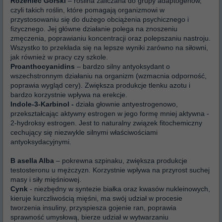
Różeniec Górski
– roślina zaliczana do grupy adaptogenów,
czyli takich roślin, które pomagają organizmowi w
przystosowaniu się do dużego obciążenia psychicznego i
fizycznego. Jej główne działanie polega na znoszeniu
zmęczenia, poprawianiu koncentracji oraz polepszaniu nastroju.
Wszystko to przekłada się na lepsze wyniki zarówno na siłowni,
jak również w pracy czy szkole.
Proanthocyanidins
– bardzo silny antyoksydant o
wszechstronnym działaniu na organizm (wzmacnia odporność,
poprawia wygląd cery). Zwiększa produkcje tlenku azotu i
bardzo korzystnie wpływa na erekcje.
Indole-3-Karbinol -
działa głownie antyestrogenowo,
przekształcając aktywny estrogen w jego formę mniej aktywna -
2-hydroksy estrogen. Jest to naturalny związek fitochemiczny
cechujący się niezwykle silnymi właściwościami
antyoksydacyjnymi.
B
asella Alba
– pokrewna szpinaku, zwiększa produkcje
testosteronu u mężczyzn. Korzystnie wpływa na przyrost suchej
masy i siły mięśniowej.
Cynk
- niezbędny w syntezie białka oraz kwasów nukleinowych,
kieruje kurczliwością mięśni, ma swój udział w procesie
tworzenia insuliny, przyspiesza gojenie ran, poprawia
sprawność umysłową, bierze udział w wytwarzaniu