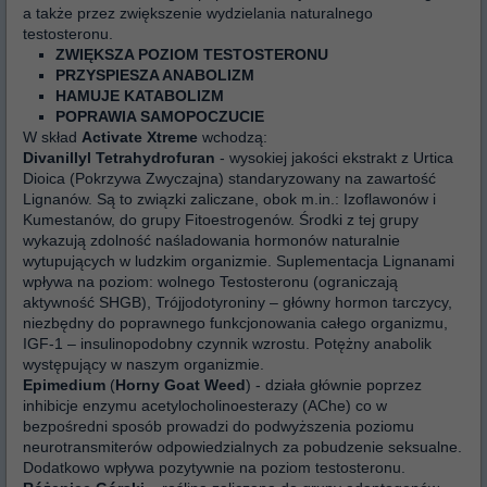
a także przez zwiększenie wydzielania naturalnego
testosteronu.
ZWIĘKSZA POZIOM TESTOSTERONU
PRZYSPIESZA ANABOLIZM
HAMUJE KATABOLIZM
POPRAWIA SAMOPOCZUCIE
W skład
Activate Xtreme
wchodzą:
Divanillyl Tetrahydrofuran
- wysokiej jakości ekstrakt z Urtica
Dioica (Pokrzywa Zwyczajna) standaryzowany na zawartość
Lignanów. Są to związki zaliczane, obok m.in.: Izoflawonów i
Kumestanów, do grupy Fitoestrogenów. Środki z tej grupy
wykazują zdolność naśladowania hormonów naturalnie
wytupujących w ludzkim organizmie. Suplementacja Lignanami
wpływa na poziom: wolnego Testosteronu (ograniczają
aktywność SHGB), Trójjodotyroniny – główny hormon tarczycy,
niezbędny do poprawnego funkcjonowania całego organizmu,
IGF-1 – insulinopodobny czynnik wzrostu. Potężny anabolik
występujący w naszym organizmie.
Epimedium
(
Horny Goat Weed
) - działa głównie poprzez
inhibicje enzymu acetylocholinoesterazy (AChe) co w
bezpośredni sposób prowadzi do podwyższenia poziomu
neurotransmiterów odpowiedzialnych za pobudzenie seksualne.
Dodatkowo wpływa pozytywnie na poziom testosteronu.