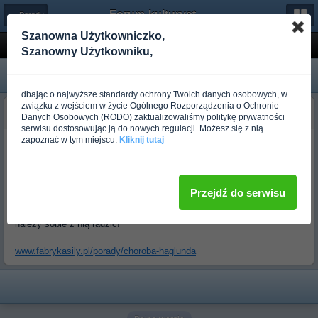
Forum-kulturystyka.pl
← Porady
Szanowna Użytkowniczko,
Choroba Haglunda
Szanowny Użytkowniku,
dbając o najwyższe standardy ochrony Twoich danych osobowych, w
związku z wejściem w życie Ogólnego Rozporządzenia o Ochronie
Fabryka Siły
Danych Osobowych (RODO) zaktualizowaliśmy politykę prywatności
Ponad rok temu
serwisu dostosowując ją do nowych regulacji. Możesz się z nią
zapoznać w tym miejscu:
Kliknij tutaj
W niniejszym artykule przyjrzymy się pięcie Haglunda, patologii, która
jest kolejną chorobą w obrębie kończyn dolnych. Pomimo dobrego
poznania oraz częstej obecności wśród osób ćwiczących choroba ta
nadal jest postrzegana jako rzadka. Co więcej, bardzo często jest
Przejdź do serwisu
mylona z innymi przypadłościami ze względu na bardzo popularny
obraz kliniczny chorego. Dowiedz się, czym jest pięta Haglunda i jak
należy sobie z nią radzić!
www.fabrykasily.pl/porady/choroba-haglunda