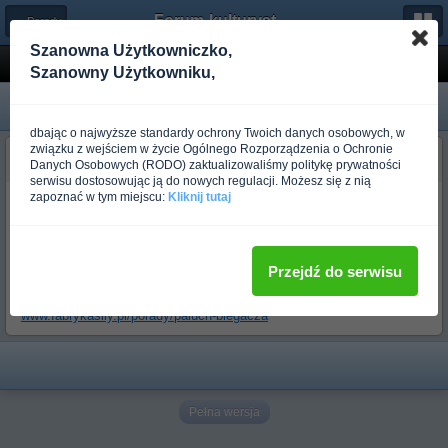
Forum-kulturystyka.pl
← Porady
Szanowna Użytkowniczko,
Paluch biegacza
Szanowny Użytkowniku,
dbając o najwyższe standardy ochrony Twoich danych osobowych, w
związku z wejściem w życie Ogólnego Rozporządzenia o Ochronie
Fabryka Siły
Danych Osobowych (RODO) zaktualizowaliśmy politykę prywatności
Ponad rok temu
serwisu dostosowując ją do nowych regulacji. Możesz się z nią
zapoznać w tym miejscu:
Kliknij tutaj
Bieganie samo w sobie jest bezpiecznym sportem, ale podobnie jak
każdy wysiłek fizyczny niesie za sobą ryzyko kontuzji. Paluch
biegacza to jednostka chorobowa, będąca sztandarowym
schorzeniem wśród osób biegających. W tym artykule przybliżamy
Przejdź do serwisu
nieco temat tego problemu oraz sposobów jego zapobiegania.
www.fabrykasily.pl/porady/paluch-biegacza
Pełna wersja