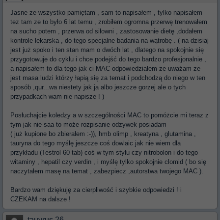
Jasne ze wszystko pamiętam , sam to napisałem , tylko napisałem
tez tam ze to było 6 lat temu , zrobiłem ogromna przerwę trenowałem
na sucho potem , przerwa od siłowni , zastosowanie dietę ,dodałem
kontrole lekarska , do tego specjalne badania na wątrobę . ( na dzisiaj
jest już spoko i ten stan mam o dwóch lat , dlatego na spokojnie się
przygotowuje do cyklu i chce podejść do tego bardzo profesjonalnie ,
a napisałem to dla tego jak ci MAC odpowiedziałem ze uważam ze
jest masa ludzi którzy łapią się za temat i podchodzą do niego w ten
sposób ,qur...wa niestety jak ja albo jeszcze gorzej ale o tych
przypadkach wam nie napisze ! )
Posłuchajcie koledzy a w szczególności MAC to pomóżcie mi teraz z
tym jak nie saa to może rozpisanie odzywek posiadam
( już kupione bo zbierałem :-)), hmb olimp , kreatyna , glutamina ,
tauryna do tego myślę jeszcze coś dowlaic jak nie wiem dla
przykładu (Testrol 60 tab) coś w tym stylu czy nitrobolon i do tego
witaminy , hepatil czy verdin , i myślę tylko spokojnie clomid ( bo się
naczytałem masę na temat , zabezpiecz ,autorstwa twojego MAC ).
Bardzo wam dziękuję za cierpliwość i szybkie odpowiedzi ! i
CZEKAM na dalsze !
tauyrus 26