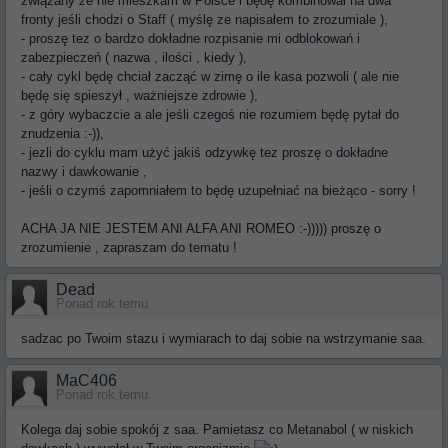
związany ze nie mieszkam w Polsce i będę kombinował na dwa
fronty jeśli chodzi o Staff ( myślę ze napisałem to zrozumiale ),
- proszę tez o bardzo dokładne rozpisanie mi odblokowań i
zabezpieczeń ( nazwa , ilości , kiedy ),
- cały cykl będę chciał zacząć w zimę o ile kasa pozwoli ( ale nie
będę się spieszył , ważniejsze zdrowie ),
- z góry wybaczcie a ale jeśli czegoś nie rozumiem będę pytał do
znudzenia :-)),
- jezli do cyklu mam użyć jakiś odzywkę tez proszę o dokładne
nazwy i dawkowanie ,
- jeśli o czymś zapomniałem to będę uzupełniać na bieżąco - sorry !
ACHA JA NIE JESTEM ANI ALFA ANI ROMEO :-))))) proszę o
zrozumienie , zapraszam do tematu !
Dead
Ponad rok temu
sadzac po Twoim stazu i wymiarach to daj sobie na wstrzymanie saa.
MaC406
Ponad rok temu
Kolega daj sobie spokój z saa. Pamietasz co Metanabol ( w niskich