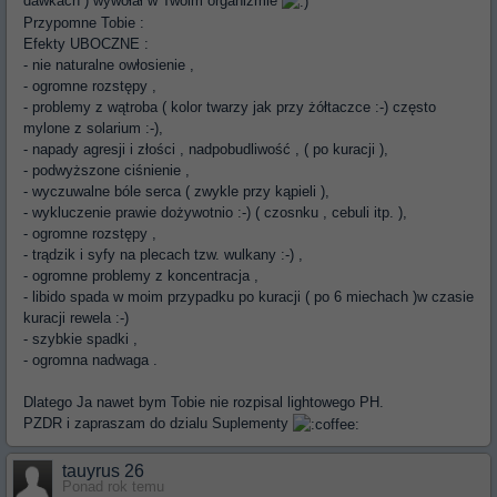
dawkach ) wywołał w Twoim organizmie
Przypomne Tobie :
Efekty UBOCZNE :
- nie naturalne owłosienie ,
- ogromne rozstępy ,
- problemy z wątroba ( kolor twarzy jak przy żółtaczce :-) często
mylone z solarium :-),
- napady agresji i złości , nadpobudliwość , ( po kuracji ),
- podwyższone ciśnienie ,
- wyczuwalne bóle serca ( zwykle przy kąpieli ),
- wykluczenie prawie dożywotnio :-) ( czosnku , cebuli itp. ),
- ogromne rozstępy ,
- trądzik i syfy na plecach tzw. wulkany :-) ,
- ogromne problemy z koncentracja ,
- libido spada w moim przypadku po kuracji ( po 6 miechach )w czasie
kuracji rewela :-)
- szybkie spadki ,
- ogromna nadwaga .
Dlatego Ja nawet bym Tobie nie rozpisal lightowego PH.
PZDR i zapraszam do dzialu Suplementy
tauyrus 26
Ponad rok temu