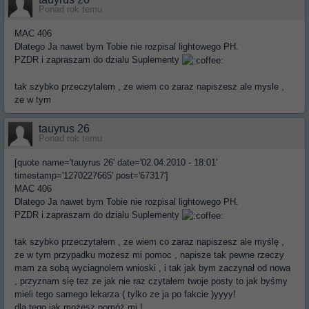
Ponad rok temu
MAC 406
Dlatego Ja nawet bym Tobie nie rozpisal lightowego PH.
PZDR i zapraszam do dzialu Suplementy
tak szybko przeczytalem , ze wiem co zaraz napiszesz ale mysle ,
ze w tym
tauyrus 26
Ponad rok temu
[quote name='tauyrus 26' date='02.04.2010 - 18:01'
timestamp='1270227665' post='67317']
MAC 406
Dlatego Ja nawet bym Tobie nie rozpisal lightowego PH.
PZDR i zapraszam do dzialu Suplementy
tak szybko przeczytałem , ze wiem co zaraz napiszesz ale myślę ,
ze w tym przypadku możesz mi pomoc , napisze tak pewne rzeczy
mam za sobą wyciagnolem wnioski , i tak jak bym zaczynał od nowa
, przyznam się tez ze jak nie raz czytałem twoje posty to jak byśmy
mieli tego samego lekarza ( tylko ze ja po fakcie )yyyy!
dla tego jak możesz pomóż mi !