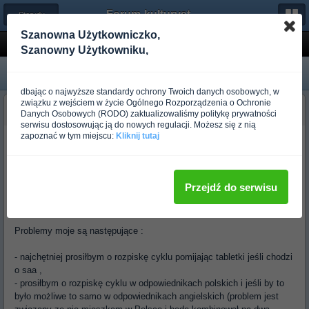
Forum-kulturystyka.pl
← Sterydy i Prohormony
Szanowna Użytkowniczko,
rozpiska cyklu !
Szanowny Użytkowniku,
dbając o najwyższe standardy ochrony Twoich danych osobowych, w
związku z wejściem w życie Ogólnego Rozporządzenia o Ochronie
tauyrus 26
Danych Osobowych (RODO) zaktualizowaliśmy politykę prywatności
Ponad rok temu
serwisu dostosowując ją do nowych regulacji. Możesz się z nią
zapoznać w tym miejscu:
Kliknij tutaj
Witam wszystkich !
Mam nadzieje ze moge liczyc na wasza pomoc !
Przejdź do serwisu
Potrzebuje dobrej rozpiski dla mnie , chodzi o zbudowanie dobrej
jakości masy !
Problemy moje są następujące :
- najchętniej prosiłbym o rozpiskę cyklu pomijając tabletki jeśli chodzi
o saa ,
- prosiłbym o rozpiskę cyklu w odpowiednikach polskich i jeśli by to
było możliwe to samo w odpowiednikach angielskich (problem jest