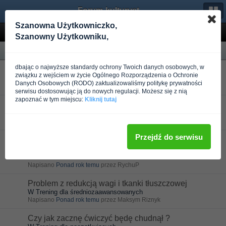
Forum-kulturystyka.pl
Szanowna Użytkowniczko,
Wyniki wyszukiwania
Szanowny Użytkowniku,
Forum
dbając o najwyższe standardy ochrony Twoich danych osobowych, w
Problem z osiągnięciem zamierzonych celów.
związku z wejściem w życie Ogólnego Rozporządzenia o Ochronie
W Trening dla początkujących
Danych Osobowych (RODO) zaktualizowaliśmy politykę prywatności
Napisano
Ponad rok temu
przez słońce100
serwisu dostosowując ją do nowych regulacji. Możesz się z nią
zapoznać w tym miejscu:
Kliknij tutaj
Problem z przyrostem tkanki mięśniowej
W Trening dla początkujących
Napisano
Ponad rok temu
przez faluś
Przejdź do serwisu
Gdzie popełniłem błąd w odchudzaniu? pomocy
prosze!
W Dieta
Napisano
Ponad rok temu
przez RychuP
Problem z redukcją wagi i tkanki tłuszczowej
W Trening dla średniozaawansowanych
Napisano
Ponad rok temu
przez Maksym Riznyk
Czy jak zacznę ćwiczyć będę chudnął ?