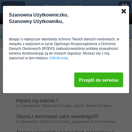
Forum-kulturystyka.pl
← Sztuki walki
Szanowna Użytkowniczko,
ZAPASY - Styl Wolny i Klasy...
Szanowny Użytkowniku,
«
Następny
Poprzedni
»
dbając o najwyższe standardy ochrony Twoich danych osobowych, w
Tematy w tym forum
związku z wejściem w życie Ogólnego Rozporządzenia o Ochronie
Danych Osobowych (RODO) zaktualizowaliśmy politykę prywatności
Historia zapasow ??
serwisu dostosowując ją do nowych regulacji. Możesz się z nią
zapoznać w tym miejscu:
0 odpowiedzi: Ostatni przez budo_sventevith, Ponad rok temu
Kliknij tutaj
Trening zapaśniczy
0 odpowiedzi: Ostatni przez budo_pietrass, Ponad rok temu
Przejdź do serwisu
Ranking PZZ
0 odpowiedzi: Ostatni przez budo_pietrass, Ponad rok temu
Klęska czy sukces ?
11 odpowiedzi: Ostatni przez budo_oprych, Ponad rok temu
Strona z technikami catch wrestlingu!!!!!
0 odpowiedzi: Ostatni przez budo_juggernaut, Ponad rok temu