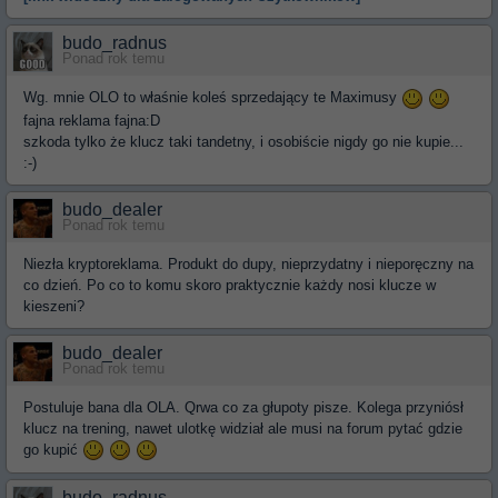
budo_radnus
Ponad rok temu
Wg. mnie OLO to właśnie koleś sprzedający te Maximusy
fajna reklama fajna:D
szkoda tylko że klucz taki tandetny, i osobiście nigdy go nie kupie...
:-)
budo_dealer
Ponad rok temu
Niezła kryptoreklama. Produkt do dupy, nieprzydatny i nieporęczny na
co dzień. Po co to komu skoro praktycznie każdy nosi klucze w
kieszeni?
budo_dealer
Ponad rok temu
Postuluje bana dla OLA. Qrwa co za głupoty pisze. Kolega przyniósł
klucz na trening, nawet ulotkę widział ale musi na forum pytać gdzie
go kupić
budo_radnus