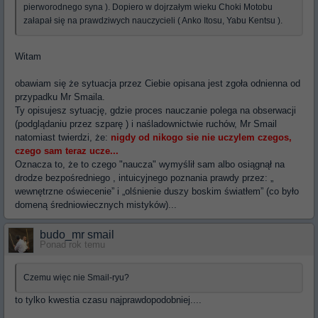
pierworodnego syna ). Dopiero w dojrzałym wieku Choki Motobu
załapał się na prawdziwych nauczycieli ( Anko Itosu, Yabu Kentsu ).
Witam
obawiam się że sytuacja przez Ciebie opisana jest zgoła odnienna od
przypadku Mr Smaila.
Ty opisujesz sytuację, gdzie proces nauczanie polega na obserwacji
(podglądaniu przez szparę ) i naśladownictwie ruchów, Mr Smail
natomiast twierdzi, że:
nigdy od nikogo sie nie uczylem czegos,
czego sam teraz ucze...
Oznacza to, że to czego "naucza" wymyślił sam albo osiągnął na
drodze bezpośredniego , intuicyjnego poznania prawdy przez: „
wewnętrzne oświecenie” i „olśnienie duszy boskim światłem” (co było
domeną średniowiecznych mistyków)...
budo_mr smail
Ponad rok temu
Czemu więc nie Smail-ryu?
to tylko kwestia czasu najprawdopodobniej....