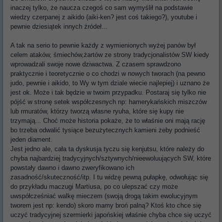
inaczej tylko, że naucza czegoś co sam wymyślił na podstawie
wiedzy czerpanej z aikido (aiki-ken? jest coś takiego?), youtube i
pewnie dziesiątek innych źródeł...
A tak na serio to pewnie każdy z wymienionych wyżej panów był
celem ataków, śmiechów,żartów ze strony tradycjonalistów SW kiedy
wprowadzali swoje nowe dziwactwa. Z czasem sprawdzono
praktycznie i teoretycznie o co chodzi w nowych tworach (na pewno
judo, pewnie i aikido, to Wy w tym dziale wiecie najlepiej) i uznano że
jest ok. Może i tak będzie w twoim przypadku. Postaraj się tylko nie
pójść w stronę setek współczesnych np: hamerykańskich miszczów
lub rmuratów, którzy tworzą własne ryuha, które się kupy nie
trzymają... Choć może historia pokaże, że to właśnie oni mają rację
bo trzeba odwalić tysiące bezużytecznych kamieni żeby podnieść
jeden diament.
Jest jedno ale, cała ta dyskusja tyczu się kenjutsu, które należy do
chyba najbardziej tradycyjnych/sztywnych/nieewoluujących SW, które
powstały dawno i dawno zweryfikowano ich
zasadność/skuteczność/itp. I tu widzę pewną pułapkę, odwołując się
do przykładu maczugi Martiusa, po co ulepszać czy może
uwspółcześniać walkę mieczem (swoją drogą takim ewolucyjnym
tworem jest np: kendo) skoro mamy broń palną? Ktoś kto chce się
uczyć tradycyjnej szermierki japońskiej właśnie chyba chce się uczyć