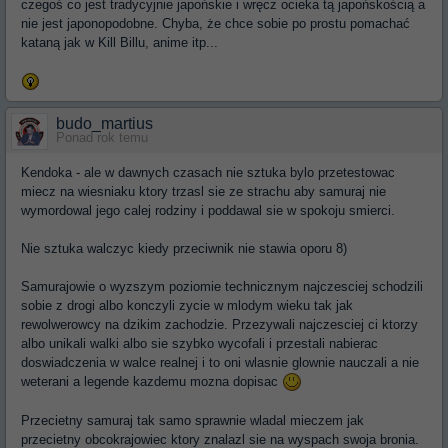
czegoś co jest tradycyjnie japońskie i wręcz ocieka tą japońskością a
nie jest japonopodobne. Chyba, że chce sobie po prostu pomachać
kataną jak w Kill Billu, anime itp...
budo_martius
Ponad rok temu
Kendoka - ale w dawnych czasach nie sztuka bylo przetestowac
miecz na wiesniaku ktory trzasl sie ze strachu aby samuraj nie
wymordowal jego calej rodziny i poddawal sie w spokoju smierci.
Nie sztuka walczyc kiedy przeciwnik nie stawia oporu 8)
Samurajowie o wyzszym poziomie technicznym najczesciej schodzili
sobie z drogi albo konczyli zycie w mlodym wieku tak jak
rewolwerowcy na dzikim zachodzie. Przezywali najczesciej ci ktorzy
albo unikali walki albo sie szybko wycofali i przestali nabierac
doswiadczenia w walce realnej i to oni wlasnie glownie nauczali a nie
weterani a legende kazdemu mozna dopisac
Przecietny samuraj tak samo sprawnie wladal mieczem jak
przecietny obcokrajowiec ktory znalazl sie na wyspach swoja bronia.