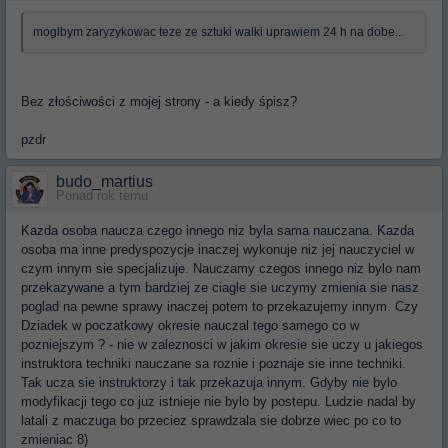
moglbym zaryzykowac teze ze sztuki walki uprawiem 24 h na dobe...
Bez złościwości z mojej strony - a kiedy śpisz?
pzdr
budo_martius
Ponad rok temu
Kazda osoba naucza czego innego niz byla sama nauczana. Kazda
osoba ma inne predyspozycje inaczej wykonuje niz jej nauczyciel w
czym innym sie specjalizuje. Nauczamy czegos innego niz bylo nam
przekazywane a tym bardziej ze ciagle sie uczymy zmienia sie nasz
poglad na pewne sprawy inaczej potem to przekazujemy innym. Czy
Dziadek w poczatkowy okresie nauczal tego samego co w
pozniejszym ? - nie w zaleznosci w jakim okresie sie uczy u jakiegos
instruktora techniki nauczane sa roznie i poznaje sie inne techniki.
Tak ucza sie instruktorzy i tak przekazuja innym. Gdyby nie bylo
modyfikacji tego co juz istnieje nie bylo by postepu. Ludzie nadal by
latali z maczuga bo przeciez sprawdzala sie dobrze wiec po co to
zmieniac 8)