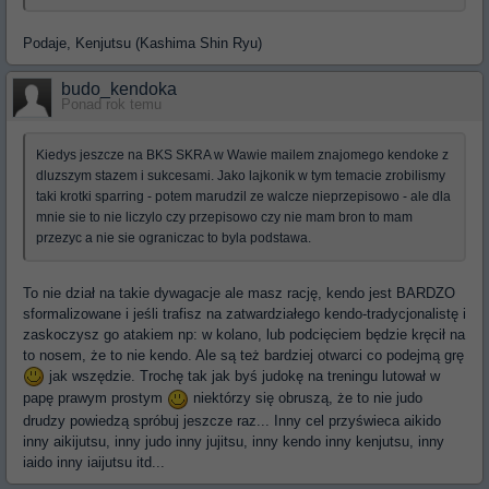
Podaje, Kenjutsu (Kashima Shin Ryu)
budo_kendoka
Ponad rok temu
Kiedys jeszcze na BKS SKRA w Wawie mailem znajomego kendoke z
dluzszym stazem i sukcesami. Jako lajkonik w tym temacie zrobilismy
taki krotki sparring - potem marudzil ze walcze nieprzepisowo - ale dla
mnie sie to nie liczylo czy przepisowo czy nie mam bron to mam
przezyc a nie sie ograniczac to byla podstawa.
To nie dział na takie dywagacje ale masz rację, kendo jest BARDZO
sformalizowane i jeśli trafisz na zatwardziałego kendo-tradycjonalistę i
zaskoczysz go atakiem np: w kolano, lub podcięciem będzie kręcił na
to nosem, że to nie kendo. Ale są też bardziej otwarci co podejmą grę
jak wszędzie. Trochę tak jak byś judokę na treningu lutował w
papę prawym prostym
niektórzy się obruszą, że to nie judo
drudzy powiedzą spróbuj jeszcze raz... Inny cel przyświeca aikido
inny aikijutsu, inny judo inny jujitsu, inny kendo inny kenjutsu, inny
iaido inny iaijutsu itd...