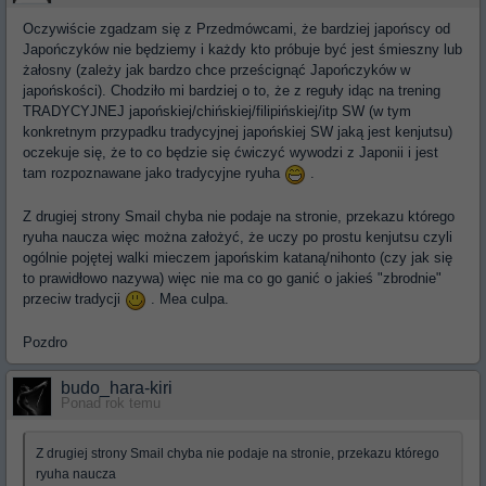
Oczywiście zgadzam się z Przedmówcami, że bardziej japońscy od
Japończyków nie będziemy i każdy kto próbuje być jest śmieszny lub
żałosny (zależy jak bardzo chce prześcignąć Japończyków w
japońskości). Chodziło mi bardziej o to, że z reguły idąc na trening
TRADYCYJNEJ japońskiej/chińskiej/filipińskiej/itp SW (w tym
konkretnym przypadku tradycyjnej japońskiej SW jaką jest kenjutsu)
oczekuje się, że to co będzie się ćwiczyć wywodzi z Japonii i jest
tam rozpoznawane jako tradycyjne ryuha
.
Z drugiej strony Smail chyba nie podaje na stronie, przekazu którego
ryuha naucza więc można założyć, że uczy po prostu kenjutsu czyli
ogólnie pojętej walki mieczem japońskim kataną/nihonto (czy jak się
to prawidłowo nazywa) więc nie ma co go ganić o jakieś "zbrodnie"
przeciw tradycji
. Mea culpa.
Pozdro
budo_hara-kiri
Ponad rok temu
Z drugiej strony Smail chyba nie podaje na stronie, przekazu którego
ryuha naucza