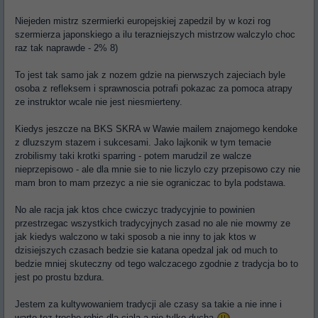
Niejeden mistrz szermierki europejskiej zapedzil by w kozi rog
szermierza japonskiego a ilu terazniejszych mistrzow walczylo choc
raz tak naprawde - 2% 8)
To jest tak samo jak z nozem gdzie na pierwszych zajeciach byle
osoba z refleksem i sprawnoscia potrafi pokazac za pomoca atrapy
ze instruktor wcale nie jest niesmierteny.
Kiedys jeszcze na BKS SKRA w Wawie mailem znajomego kendoke
z dluzszym stazem i sukcesami. Jako lajkonik w tym temacie
zrobilismy taki krotki sparring - potem marudzil ze walcze
nieprzepisowo - ale dla mnie sie to nie liczylo czy przepisowo czy nie
mam bron to mam przezyc a nie sie ograniczac to byla podstawa.
No ale racja jak ktos chce cwiczyc tradycyjnie to powinien
przestrzegac wszystkich tradycyjnych zasad no ale nie mowmy ze
jak kiedys walczono w taki sposob a nie inny to jak ktos w
dzisiejszych czasach bedzie sie katana opedzal jak od much to
bedzie mniej skuteczny od tego walczacego zgodnie z tradycja bo to
jest po prostu bzdura.
Jestem za kultywowaniem tradycji ale czasy sa takie a nie inne i
warto tez troche robic dla ciala a nie tylko ducha