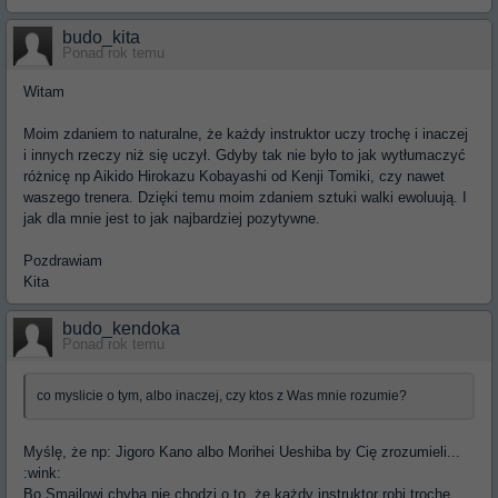
budo_kita
Ponad rok temu
Witam
Moim zdaniem to naturalne, że każdy instruktor uczy trochę i inaczej
i innych rzeczy niż się uczył. Gdyby tak nie było to jak wytłumaczyć
różnicę np Aikido Hirokazu Kobayashi od Kenji Tomiki, czy nawet
waszego trenera. Dzięki temu moim zdaniem sztuki walki ewoluują. I
jak dla mnie jest to jak najbardziej pozytywne.
Pozdrawiam
Kita
budo_kendoka
Ponad rok temu
co myslicie o tym, albo inaczej, czy ktos z Was mnie rozumie?
Myślę, że np: Jigoro Kano albo Morihei Ueshiba by Cię zrozumieli...
:wink:
Bo Smailowi chyba nie chodzi o to, że każdy instruktor robi trochę