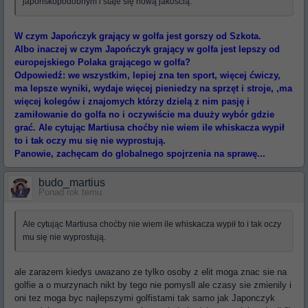
japońskopodobnym i staje się nową jakością.
W czym Japończyk grający w golfa jest gorszy od Szkota.
Albo inaczej w czym Japończyk grający w golfa jest lepszy od
europejskiego Polaka grającego w golfa?
Odpowiedź: we wszystkim, lepiej zna ten sport, więcej ćwiczy,
ma lepsze wyniki, wydaje więcej pieniedzy na sprzęt i stroje, ,ma
więcej kolegów i znajomych którzy dzielą z nim pasję i
zamiłowanie do golfa no i oczywiście ma duuży wybór gdzie
grać. Ale cytując Martiusa choćby nie wiem ile whiskacza wypił
to i tak oczy mu się nie wyprostują.
Panowie, zachęcam do globalnego spojrzenia na sprawę...
budo_martius
Ponad rok temu
Ale cytując Martiusa choćby nie wiem ile whiskacza wypił to i tak oczy
mu się nie wyprostują.
ale zarazem kiedys uwazano ze tylko osoby z elit moga znac sie na
golfie a o murzynach nikt by tego nie pomysll ale czasy sie zmienily i
oni tez moga byc najlepszymi golfistami tak samo jak Japonczyk