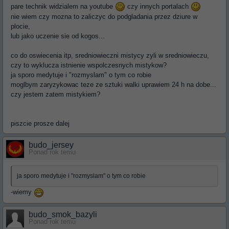
pare technik widzialem na youtube
czy innych portalach
nie wiem czy mozna to zaliczyc do podgladania przez dziure w
plocie,
lub jako uczenie sie od kogos...
co do oswiecenia itp, sredniowieczni mistycy zyli w sredniowieczu,
czy to wyklucza istnienie wspolczesnych mistykow?
ja sporo medytuje i "rozmyslam" o tym co robie
moglbym zaryzykowac teze ze sztuki walki uprawiem 24 h na dobe...
czy jestem zatem mistykiem?
piszcie prosze dalej
budo_jersey
Ponad rok temu
ja sporo medytuje i "rozmyslam" o tym co robie
-wiemy
budo_smok_bazyli
Ponad rok temu