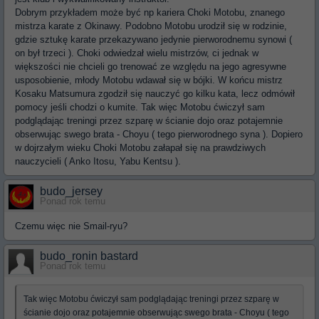
Dobrym przykładem może być np kariera Choki Motobu, znanego
mistrza karate z Okinawy. Podobno Motobu urodził się w rodzinie,
gdzie sztukę karate przekazywano jedynie pierworodnemu synowi (
on był trzeci ). Choki odwiedzał wielu mistrzów, ci jednak w
większości nie chcieli go trenować ze względu na jego agresywne
usposobienie, młody Motobu wdawał się w bójki. W końcu mistrz
Kosaku Matsumura zgodził się nauczyć go kilku kata, lecz odmówił
pomocy jeśli chodzi o kumite. Tak więc Motobu ćwiczył sam
podglądając treningi przez szparę w ścianie dojo oraz potajemnie
obserwując swego brata - Choyu ( tego pierworodnego syna ). Dopiero
w dojrzałym wieku Choki Motobu załapał się na prawdziwych
nauczycieli ( Anko Itosu, Yabu Kentsu ).
budo_jersey
Ponad rok temu
Czemu więc nie Smail-ryu?
budo_ronin bastard
Ponad rok temu
Tak więc Motobu ćwiczył sam podglądając treningi przez szparę w
ścianie dojo oraz potajemnie obserwując swego brata - Choyu ( tego