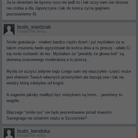
Ja to okreslam ile bysmy ryzu nie jedli to i tak oczy nam sie skosne
nie zrobia a dla Japonczyka i tak do konca zycia gaijinem
pozostaniemy 8)
budo_wardziak
Ponad rok temu
Smile gratulacje - miałem bardzo ciężki dzień i już myślałem że w
takim znużeniu bede egzystował do końca dnia a tu proszę - udało Ci
się mnie rozbawić do łez. Myślałem że "pierdoły że głowa boli" są
domeną szanownego moderatora a tu proszę...
Myślę że uczysz jedynie tego czego sam się nauczyłeś- część może
jest efektem Twoich własnych przemyśleń ale bazują one i tak na
wiedzy którą zdobyłes od kogoś.
A sugestie jakoby miałbyś być mistykiem są hmm... pomińmy to
wogóle.
Dlaczego "smile ryu" nie było prezentowane przed maestro
Savegnago na ostatnim stażu w Szczecinie?
budo_kendoka
Ponad rok temu