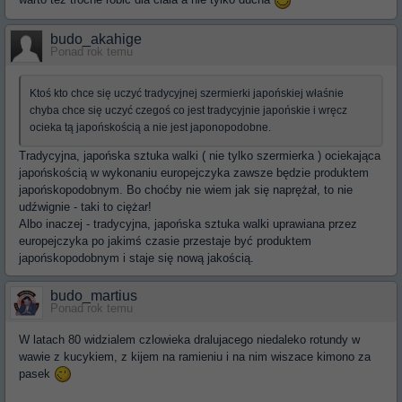
budo_akahige
Ponad rok temu
Ktoś kto chce się uczyć tradycyjnej szermierki japońskiej właśnie
chyba chce się uczyć czegoś co jest tradycyjnie japońskie i wręcz
ocieka tą japońskością a nie jest japonopodobne.
Tradycyjna, japońska sztuka walki ( nie tylko szermierka ) ociekająca
japońskością w wykonaniu europejczyka zawsze będzie produktem
japońskopodobnym. Bo choćby nie wiem jak się naprężał, to nie
udźwignie - taki to ciężar!
Albo inaczej - tradycyjna, japońska sztuka walki uprawiana przez
europejczyka po jakimś czasie przestaje być produktem
japońskopodobnym i staje się nową jakością.
budo_martius
Ponad rok temu
W latach 80 widzialem czlowieka dralujacego niedaleko rotundy w
wawie z kucykiem, z kijem na ramieniu i na nim wiszace kimono za
pasek