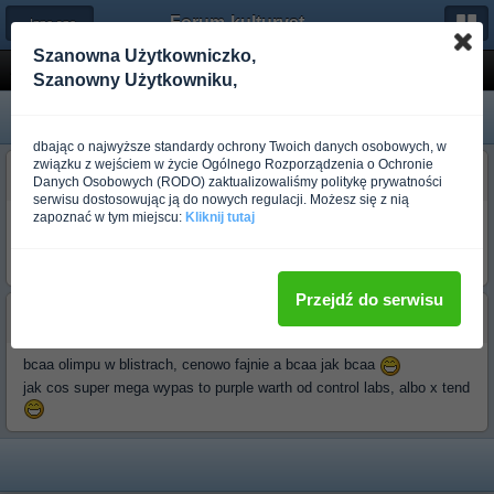
Forum-kulturystyka.pl
← Inne sporty
Szanowna Użytkowniczko,
Aminokwasy
Szanowny Użytkowniku,
dbając o najwyższe standardy ochrony Twoich danych osobowych, w
związku z wejściem w życie Ogólnego Rozporządzenia o Ochronie
budo_bionson
Danych Osobowych (RODO) zaktualizowaliśmy politykę prywatności
Ponad rok temu
serwisu dostosowując ją do nowych regulacji. Możesz się z nią
zapoznać w tym miejscu:
Kliknij tutaj
Chcialbym zakupic aminokwasy rozgalezione mogl by mi ktos polecic
firme oraz rodzaj przyjmowania(kapsulki,plynny,wproszku)ktory jest
najlepiej przysfajalny za odp dziekuje z gory
Przejdź do serwisu
budo_s.o.s.
Ponad rok temu
bcaa olimpu w blistrach, cenowo fajnie a bcaa jak bcaa
jak cos super mega wypas to purple warth od control labs, albo x tend