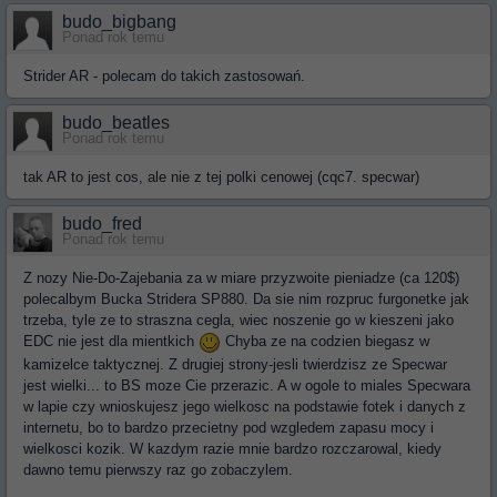
budo_bigbang
Ponad rok temu
Strider AR - polecam do takich zastosowań.
budo_beatles
Ponad rok temu
tak AR to jest cos, ale nie z tej polki cenowej (cqc7. specwar)
budo_fred
Ponad rok temu
Z nozy Nie-Do-Zajebania za w miare przyzwoite pieniadze (ca 120$)
polecalbym Bucka Stridera SP880. Da sie nim rozpruc furgonetke jak
trzeba, tyle ze to straszna cegla, wiec noszenie go w kieszeni jako
EDC nie jest dla mientkich
Chyba ze na codzien biegasz w
kamizelce taktycznej. Z drugiej strony-jesli twierdzisz ze Specwar
jest wielki... to BS moze Cie przerazic. A w ogole to miales Specwara
w lapie czy wnioskujesz jego wielkosc na podstawie fotek i danych z
internetu, bo to bardzo przecietny pod wzgledem zapasu mocy i
wielkosci kozik. W kazdym razie mnie bardzo rozczarowal, kiedy
dawno temu pierwszy raz go zobaczylem.