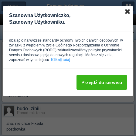
Forum-kulturystyka.pl
← MAGIA STALI
Szanowna Użytkowniczko,
Tactical folder
Szanowny Użytkowniku,
«
Następny
Poprzedni
»
dbając o najwyższe standardy ochrony Twoich danych osobowych, w
związku z wejściem w życie Ogólnego Rozporządzenia o Ochronie
budo_zibiii
Danych Osobowych (RODO) zaktualizowaliśmy politykę prywatności
Ponad rok temu
serwisu dostosowując ją do nowych regulacji. Możesz się z nią
zapoznać w tym miejscu:
Kliknij tutaj
Czesc.
Chce kupic dobry folder taktyczny. Mysle nad emersonem
specwarem, cqc7, MOD cqd2. Noz ma czekac w kieszeni na ciezkie
prace, nie ma sluzyc do rozcinania kopert,albo robienia kanapek od
Przejdź do serwisu
tego sa noze kuchenne. Wiem ze Specwar jest duzy, moze znacie
cos innego?
Pozdrawiam
budo_zibiii
Ponad rok temu
aha, nie chce Fixeda
pozdrowka