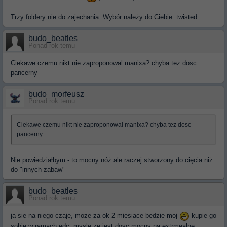
Trzy foldery nie do zajechania. Wybór należy do Ciebie :twisted:
budo_beatles
Ponad rok temu
Ciekawe czemu nikt nie zaproponowal manixa? chyba tez dosc
pancerny
budo_morfeusz
Ponad rok temu
Ciekawe czemu nikt nie zaproponowal manixa? chyba tez dosc
pancerny
Nie powiedziałbym - to mocny nóż ale raczej stworzony do cięcia niż
do "innych zabaw"
budo_beatles
Ponad rok temu
ja sie na niego czaje, moze za ok 2 miesiace bedzie moj
kupie go
sobie w ramach edc, mysle ze jest dosc mocny na extrmealne