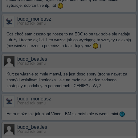
sytuacje, dobrze tnie itp, itd
budo_morfeusz
Ponad rok temu
Coż choć sam często go noszę to na EDC to on tak sobie się nadaje
- duży i trochę ciężki. I co ważne jak go wyciągnę to wszycy uciekają
(nie wiedziec czemu przecież to taaki fajny nóż
)
budo_beatles
Ponad rok temu
Kurcze wlasnie to mnie martwi, ze jest dosc spory (troche nawet za
spory) i wolalbym linerlocka...ale na razie nie wiedze zadnego
zastepcy o podobnych parametrach i CENIE? a Wy?
budo_morfeusz
Ponad rok temu
Hmm może tak jak pisał Vince - BM skirmish ale w wersji mini
budo_beatles
Ponad rok temu