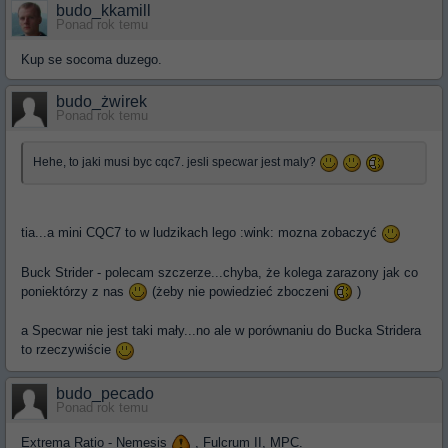
budo_kkamill
Ponad rok temu
Kup se socoma duzego.
budo_żwirek
Ponad rok temu
Hehe, to jaki musi byc cqc7. jesli specwar jest maly?
tia...a mini CQC7 to w ludzikach lego :wink: mozna zobaczyć
Buck Strider - polecam szczerze...chyba, że kolega zarazony jak co
poniektórzy z nas
(żeby nie powiedzieć zboczeni
)
a Specwar nie jest taki mały...no ale w porównaniu do Bucka Stridera
to rzeczywiście
budo_pecado
Ponad rok temu
Extrema Ratio - Nemesis
, Fulcrum II, MPC.