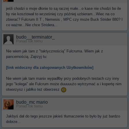
jeśli chodzi o moje dłonie to są raczej małe...o kase nie chodzi bo ile
by nie kosztował to wcześniej czy później uzbieram...Wiec na co
zbierać? Fulcrum II T , Nemesis , MPC czy może Buck Strider 880? I
co ważne...Nie chce Stridera...
budo__terminator_
Ponad rok temu
Nie wiem jak tam z "taktycznością" Fulcruma. Wiem jak z
pancernością. Zajrzyj tu:
[link widoczny dla zalogowanych Użytkowników]
Nie wiem jak tam manix wypadłby przy podobnych testach czy inny
jego "kolega" ale Fulcrum może duuuuużo wytrzymać a i kopertę nim
otworzysz i jabłko też obierzesz
budo_mc mario
Ponad rok temu
Jakbyś dał do tego jeszcze jakieś tłumaczenie to było by już bardzo
dobrze...