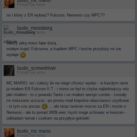
budo_mc mario
Ponad rok temu
no i który z ER wybrać? Fulcrum, Nemesis czy MPC??
budo_mossberg
Ponad rok temu
zależy jaką masz łape dużą...
miałęm kupić Fulcruma, a kupiłem MPC i troche przyduży mi sie
wydaje
budo_screwdriver
Ponad rok temu
MC MARIO: no i zalezy ile na niego chcesz wydac - w kazdym razie
ja miałem ER Fulcrum II T - i mimo ze był to chyba najładniejszy nóz
jaki miałem - to z powodu Tanto i ze miałem wersje combo - zostały
mi mieszane uczucia - po prostu miał kiepskie własciwosci uzytkowe
- ni tym cos pociac
... ale teraz tesknie mocno za ER i mysle o
Nemesis - ale to ponad 300$ wiec mysli moge schowac w kieszen -
odkładam temat i czekam na przypływ gotówki
budo_mc mario
Ponad rok temu