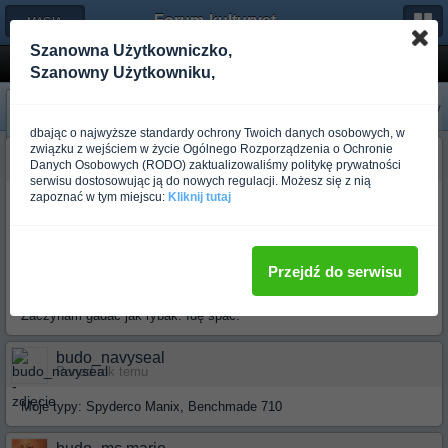
Forum-kulturystyka.pl
← MAGIA STALI
Szanowna Użytkowniczko,
Tactical folder
Szanowny Użytkowniku,
«
Następny
Poprzedni
»
dbając o najwyższe standardy ochrony Twoich danych osobowych, w
związku z wejściem w życie Ogólnego Rozporządzenia o Ochronie
budo_ov_darkness
Danych Osobowych (RODO) zaktualizowaliśmy politykę prywatności
Ponad rok temu
serwisu dostosowując ją do nowych regulacji. Możesz się z nią
zapoznać w tym miejscu:
Kliknij tutaj
Oj pomacałem sobie misia skir ostatnio dużego i to w najbardziej
wyjebanej w kosmos z wersji limited: czarne ostrze ,zielone linersy,
złote dziury. Straszliwy pancer i do tego wieeelki kawał nożyska. A
lezy w łapie niemal tak dobrze, jak manix.
Przejdź do serwisu
To bym polecał. Chocaiż Presidio też by było nie od rzeczy.
Zaczynam gadać jak rybak. Idę spać.
budo_navyseal
Ponad rok temu
Moje typy: Spyderco Manix, Benchmade 710