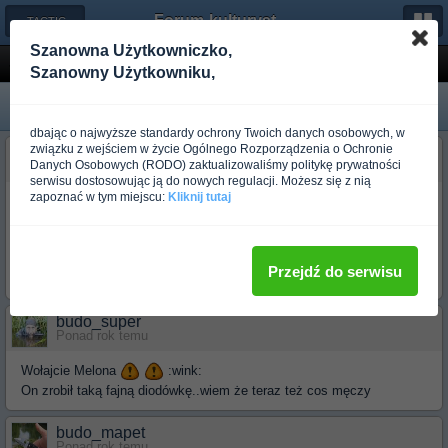
Forum-kulturystyka.pl
← TACTICAL GEAR
Szanowna Użytkowniczko,
Jak zrobic latarke ?
Szanowny Użytkowniku,
dbając o najwyższe standardy ochrony Twoich danych osobowych, w
związku z wejściem w życie Ogólnego Rozporządzenia o Ochronie
budo_warhead
Danych Osobowych (RODO) zaktualizowaliśmy politykę prywatności
Ponad rok temu
serwisu dostosowując ją do nowych regulacji. Możesz się z nią
zapoznać w tym miejscu:
Kliknij tutaj
Sluchajcie czytalem ze jest paru ludzi tutaj co te sztuke znaja. Czy
mozna by bylo stworzyc jakis tourtial jak co gdzie i dlaczego taki jak
maja nozoholicy ? Ja jestem zielony z elektroniki - nozy robic nie
lubie ale latarke bym chetnie sprobowal zrobic. Tylko nie wiem jak sie
Przejdź do serwisu
do tego zabrac zupelnie
.
budo_super
Ponad rok temu
Wołajcie Melona
:wink:
On zrobił taką fajną diodówkę..wiem że teraz też cos męczy
budo_mapet
Ponad rok temu