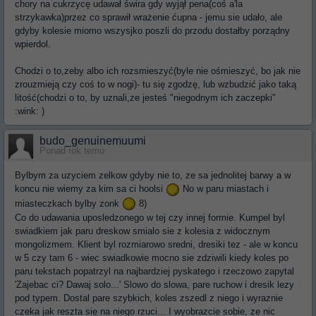
chory na cukrzycę udawał świra gdy wyjął pena(coś a'la
strzykawka)przez co sprawił wrażenie ćupna - jemu sie udało, ale
gdyby kolesie miomo wszysjko poszli do przodu dostałby porządny
wpierdol.
Chodzi o to,zeby albo ich rozsmieszyć(byle nie ośmieszyć, bo jak nie
zrouzmieją czy coś to w nogi)- tu się zgodzę, lub wzbudzić jako taką
litość(chodzi o to, by uznali,ze jesteś "niegodnym ich zaczepki"
:wink: )
budo_genuinemuumi
Ponad rok temu
Bylbym za uzyciem zelkow gdyby nie to, ze sa jednolitej barwy a w
koncu nie wiemy za kim sa ci hoolsi
No w paru miastach i
miasteczkach bylby zonk
8)
Co do udawania uposledzonego w tej czy innej formie. Kumpel byl
swiadkiem jak paru dreskow smialo sie z kolesia z widocznym
mongolizmem. Klient byl rozmiarowo sredni, dresiki tez - ale w koncu
w 5 czy tam 6 - wiec swiadkowie mocno sie zdziwili kiedy koles po
paru tekstach popatrzyl na najbardziej pyskatego i rzeczowo zapytal
'Zajebac ci? Dawaj solo...' Slowo do slowa, pare ruchow i dresik lezy
pod typem. Dostal pare szybkich, koles zszedl z niego i wyraznie
czeka jak reszta sie na niego rzuci... I wyobrazcie sobie, ze nic