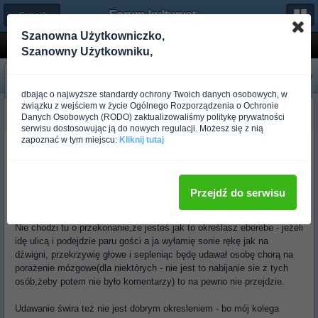
Forum-kulturystyka.pl
← Samoobrona
Szanowna Użytkowniczko,
Co zrobic gdy?
Szanowny Użytkowniku,
«
Następny
Poprzedni
»
dbając o najwyższe standardy ochrony Twoich danych osobowych, w
związku z wejściem w życie Ogólnego Rozporządzenia o Ochronie
budo_hellfire
Danych Osobowych (RODO) zaktualizowaliśmy politykę prywatności
Ponad rok temu
serwisu dostosowując ją do nowych regulacji. Możesz się z nią
zapoznać w tym miejscu:
Kliknij tutaj
A udawanie świra - zły pomysł. No bo co jak ktoś kto wygląda
normalnie ma nagle samym zachowaniem w ciągu kilku sekund
przekonać, że jest eberebe.
Przejdź do serwisu
Ja też nie miewam takich akcji...
Nie chodzi tu o przekonanie,ze jesteś jak to określasz eberebe - jeżeli
idę ulicą i podejdzie paru gości a ja wyłamię sonie rękę jak na
dźwigni, przekrzywię głowe i sepleniąc będę udawał osobę chorą na
porażenie mózgowe(dla niektórych - nie jest to nabijanie sie z tych
osób,żeby potem nie było komentarzy) to na pewno nie przejdzie.
Udawanie świra też nie jest dobrym okresleniem - bo mój kolega