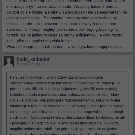
chcial jej torebke. Pan policjant z radiomodemem puscil tylko w eter
informacje o tym co sie wlasnie stalo. Wszyscy ludzie z peronu
patrzyli co sie dzieje, ale nikt w zaden sposob nie zareagowal tzn nie
pobiegl z odsiecza... Szarpanina trwala wystarczajaco dlugo by
dobiec.. no ale - policajnci nie biegli bo mieli w tym czasie inne
zadanie... Ci ktorzy mogliby pobiec nie zrobili tego gdyz mogliby
narazic sie na jakies represje ze strony policjantow... a cala reszta
ludzi tylko sie gapila i strzelala karpie...
Wiec nie przejmuj sie tak bardzo... a w przyszlosci reaguj szybciej...
budo_karbador
Ponad rok temu
Heh.. tez mi nowosc... Blisko cztery lata temu w okolicach
Zabrzanskiego dworca byla blizniacza do opisanej tutaj sytuacji. Na
peronie stalo kilkudziesieciu policjantow, a jakies 50 metrow dalej
kobieta sie darla o pomoc szarpiac jednoczesnie z dresikiem, ktory
chcial jej torebke. Pan policjant z radiomodemem puscil tylko w eter
informacje o tym co sie wlasnie stalo. Wszyscy ludzie z peronu patrzyli
co sie dzieje, ale nikt w zaden sposob nie zareagowal tzn nie pobiegl
z odsiecza... Szarpanina trwala wystarczajaco dlugo by dobiec.. no ale
- policajnci nie biegli bo mieli w tym czasie inne zadanie... Ci ktorzy
mogliby pobiec nie zrobili tego gdyz mogliby narazic sie na jakies
represje ze strony policjantow... a cala reszta ludzi tylko sie gapila i