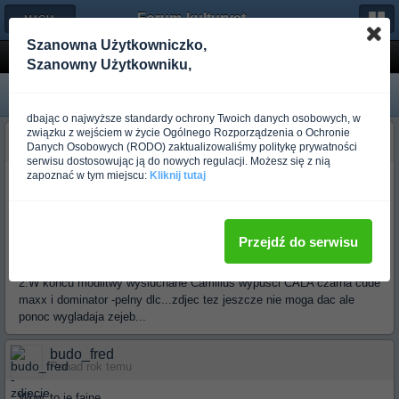
Forum-kulturystyka.pl
← MAGIA STALI
Szanowna Użytkowniczko,
Becker Extreme i czarny MAXX
Szanowny Użytkowniku,
dbając o najwyższe standardy ochrony Twoich danych osobowych, w
związku z wejściem w życie Ogólnego Rozporządzenia o Ochronie
budo_asaroth
Danych Osobowych (RODO) zaktualizowaliśmy politykę prywatności
Ponad rok temu
serwisu dostosowując ją do nowych regulacji. Możesz się z nią
zapoznać w tym miejscu:
Kliknij tutaj
Dobra je dam posta
1.Camillus bedzie robil serie "Becker Extreme"-beda to znane i
lubiane Beckerki tyle ze... z s30v i micarta zamiast tworzywa na
raczce.Pierwsze z tej serii beda bk7 i necker o ile sie orientuje...zdjec
Przejdź do serwisu
jeszcze nie ma
2.W koncu modlitwy wysluchane Camillus wypusci CALA czarna cude
maxx i dominator -pelny dlc...zdjec tez jeszcze nie moga dac ale
ponoc wygladaja zejeb...
budo_fred
Ponad rok temu
Wow, to je fajne...