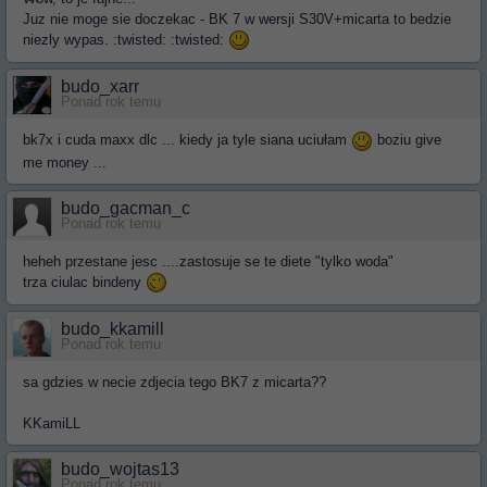
Juz nie moge sie doczekac - BK 7 w wersji S30V+micarta to bedzie
niezly wypas. :twisted: :twisted:
budo_xarr
Ponad rok temu
bk7x i cuda maxx dlc ... kiedy ja tyle siana uciułam
boziu give
me money ...
budo_gacman_c
Ponad rok temu
heheh przestane jesc ....zastosuje se te diete "tylko woda"
trza ciulac bindeny
budo_kkamill
Ponad rok temu
sa gdzies w necie zdjecia tego BK7 z micarta??
KKamiLL
budo_wojtas13
Ponad rok temu