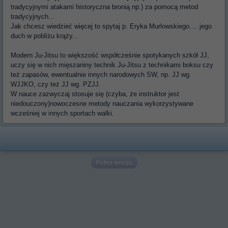
tradycyjnymi atakami historyczna bronią np.) za pomocą metod
tradycyjnych...
Jak chcesz wiedzieć więcej to spytaj p. Eryka Murlowskiego.... jego
duch w pobliżu krąży...
Modern Ju-Jitsu to większość współcześnie spotykanych szkół JJ,
uczy się w nich mięszaniny technik Ju-Jitsu z technikami boksu czy
też zapasów, ewentualnie innych narodowych SW, np. JJ wg.
WJJKO, czy też JJ wg. PZJJ.
W nauce zazwyczaj stosuje się (czyba, że instruktor jest
niedouczony)nowoczesne metody nauczania wykorzystywane
wcześniej w innych sportach walki.
Pełna wersja