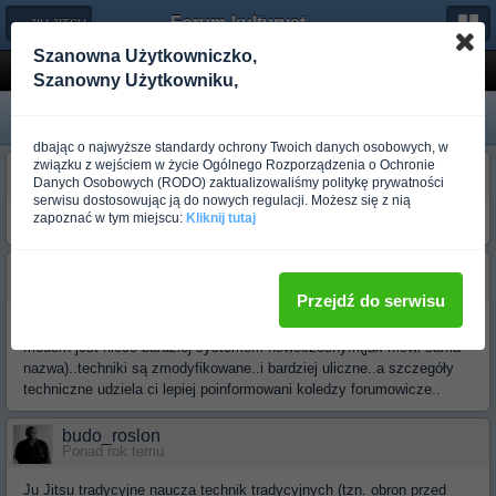
Forum-kulturystyka.pl
← JIU JITSU
Szanowna Użytkowniczko,
Czym sie rozni modern jj od tradycyjnego?
Szanowny Użytkowniku,
dbając o najwyższe standardy ochrony Twoich danych osobowych, w
związku z wejściem w życie Ogólnego Rozporządzenia o Ochronie
budo_take
Danych Osobowych (RODO) zaktualizowaliśmy politykę prywatności
Ponad rok temu
serwisu dostosowując ją do nowych regulacji. Możesz się z nią
zapoznać w tym miejscu:
Kliknij tutaj
Proszeo odpowiedz
budo_wodnik szuwarek
Ponad rok temu
Przejdź do serwisu
wiśnia a czereśnia
modern jest nieco bardziej systemem nowoczesnym(jak mówi sama
nazwa)..techniki są zmodyfikowane..i bardziej uliczne..a szczegóły
techniczne udziela ci lepiej poinformowani koledzy forumowicze..
budo_roslon
Ponad rok temu
Ju Jitsu tradycyjne naucza technik tradycyjnych (tzn. obron przed