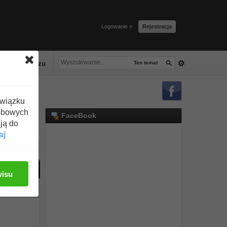
Logowanie »
Rejestracja
lacze tłuszczu
Ten temat
związku
obowych
FaceBook
ją do
aj
ać odpowiedź
wisu
#21