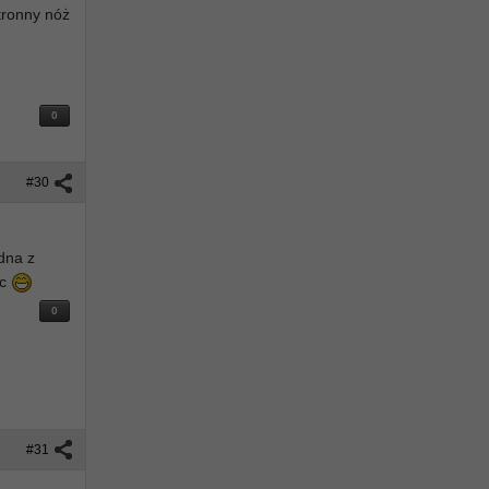
stronny nóż
0
#30
dna z
ac
0
#31