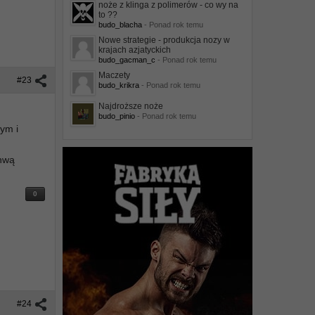
noże z klinga z polimerów - co wy na
to ??
budo_blacha
- Ponad rok temu
Nowe strategie - produkcja nozy w
krajach azjatyckich
budo_gacman_c
- Ponad rok temu
Maczety
#23
budo_krikra
- Ponad rok temu
Najdroższe noże
budo_pinio
- Ponad rok temu
ym i
chwą
0
#24