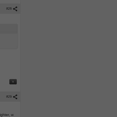
#28
0
#29
ighter, w