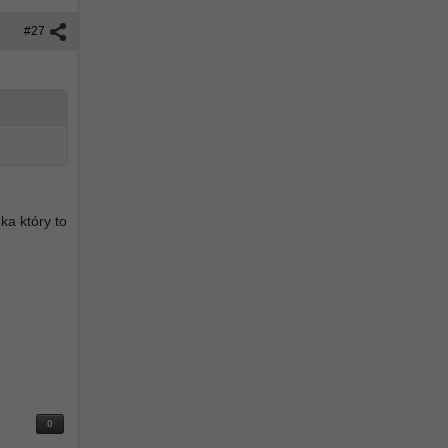
#27
a który to
0