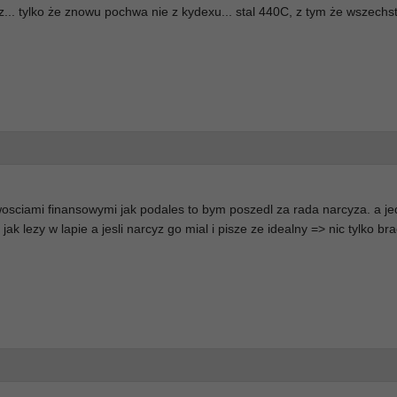
sz... tylko że znowu pochwa nie z kydexu... stal 440C, z tym że wszech
wosciami finansowymi jak podales to bym poszedl za rada narcyza. a je
jak lezy w lapie a jesli narcyz go mial i pisze ze idealny => nic tylko br