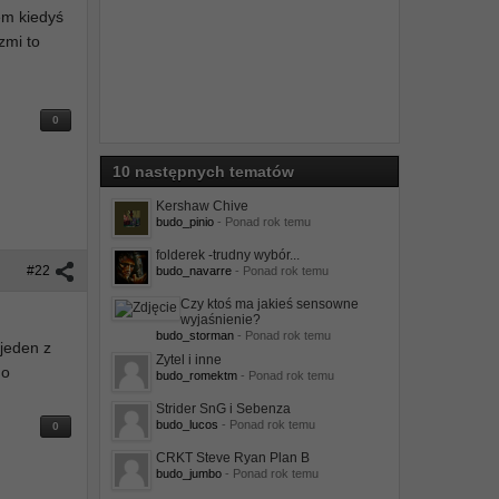
em kiedyś
zmi to
0
10 następnych tematów
Kershaw Chive
budo_pinio
- Ponad rok temu
folderek -trudny wybór...
#22
budo_navarre
- Ponad rok temu
Czy ktoś ma jakieś sensowne
wyjaśnienie?
budo_storman
- Ponad rok temu
 jeden z
Zytel i inne
do
budo_romektm
- Ponad rok temu
Strider SnG i Sebenza
budo_lucos
- Ponad rok temu
0
CRKT Steve Ryan Plan B
budo_jumbo
- Ponad rok temu