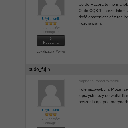
Co do Razora to nie ma jel
Cudę CQB 1 i sprzedałem z 
dość obscenicznie/ z tec lo
Użytkownik
Pozdrawiam.
317 postów
Pomógł:
0
0
Neutralna
Lokalizacja:
W-wa
budo_fujin
Napisano
Ponad rok temu
Polemizowałbym. Może rzecz
lepszych noży do walki. Bar
noszenia np. pod marynarką
Użytkownik
257 postów
Pomógł:
0