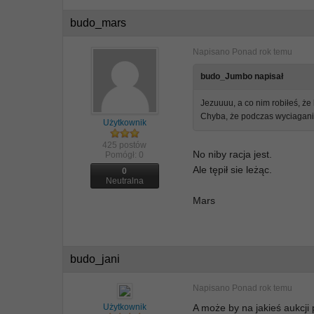
budo_mars
Napisano
Ponad rok temu
budo_Jumbo napisał
Jezuuuu, a co nim robiłeś, że 
Chyba, że podczas wyciagania 
Użytkownik
425 postów
No niby racja jest.
Pomógł:
0
Ale tępił sie leżąc.
0
Neutralna
Mars
budo_jani
Napisano
Ponad rok temu
Użytkownik
A może by na jakieś aukcji