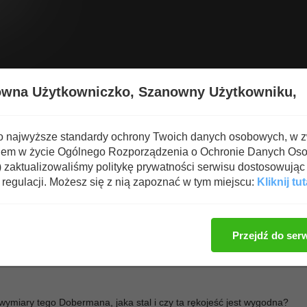
Wyświetl nową zawartość
Spa
owna Użytkowniczko,
Szanowny Użytkowniku,
 broń, taktyka walki bronią
→
MAGIA STALI
o najwyższe standardy ochrony Twoich danych osobowych, w 
iem w życie Ogólnego Rozporządzenia o Ochronie Danych Os
zaktualizowaliśmy politykę prywatności serwisu dostosowując 
regulacji. Możesz się z nią zapoznać w tym miejscu:
Kliknij tut
Zaloguj się, aby dod
Przejdź do ser
 wymiary tego Dobermana, jaka stal i czy ta rękojeść jest wygodna?