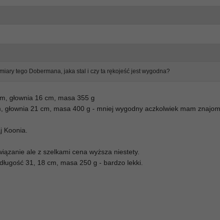
miary tego Dobermana, jaka stal i czy ta rękojeść jest wygodna?
cm, głownia 16 cm, masa 355 g
m, głownia 21 cm, masa 400 g - mniej wygodny aczkolwiek mam znajomk
j Koonia.
wiązanie ale z szelkami cena wyższa niestety.
długość 31, 18 cm, masa 250 g - bardzo lekki.