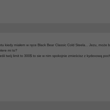
u kiedy miałem w ręce Black Bear Classic Cold Steela... Jezu, może b
olere mi to?
eśli twój limit to 300$ to sie w nim spokojnie zmieścisz z kydexową po