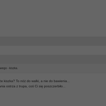
owego - kiszka.
że kiszka? To nóż do walki, a nie do bawienia...
a ostrza z trupa, coś Ci się poszczerbiło...