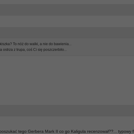
kiszka? To nóż do walki, a nie do bawienia...
ostrza z trupa, coś Ci się poszczerbiło...
 poszukać tego Gerbera Mark II co go Kaligula recenzował??... typowy f