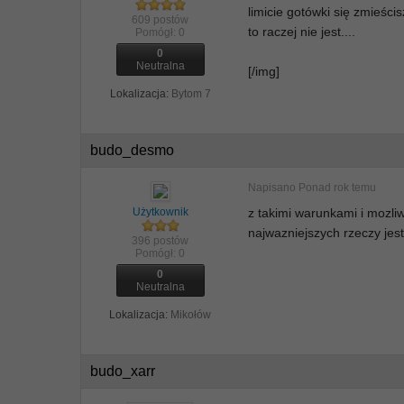
limicie gotówki się zmieści
609 postów
to raczej nie jest....
Pomógł:
0
0
Neutralna
[/img]
Lokalizacja:
Bytom 7
budo_desmo
Napisano
Ponad rok temu
Użytkownik
z takimi warunkami i mozli
najwazniejszych rzeczy jest 
396 postów
Pomógł:
0
0
Neutralna
Lokalizacja:
Mikołów
budo_xarr