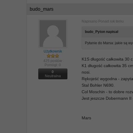
budo_mars
Napisano
Ponad rok temu
budo_Pyton napisał
Pytanie do Marsa: jakie są wy
Użytkownik
K1S długość całkowita 30 
425 postów
Pomógł:
0
K1 długość całkowita 35 c
0
nosi.
Neutralna
Rękojeść wygodna - zapyta
Stal Bohler N690.
Col Moschin - to dobre roz
Jest jeszcze Dobermann II 
Mars