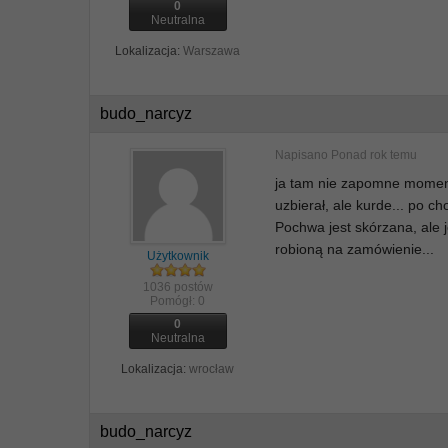
0
Neutralna
Lokalizacja:
Warszawa
budo_narcyz
Napisano
Ponad rok temu
ja tam nie zapomne moment
uzbierał, ale kurde... po ch
Pochwa jest skórzana, ale j
robioną na zamówienie...
Użytkownik
1036 postów
Pomógł:
0
0
Neutralna
Lokalizacja:
wrocław
budo_narcyz