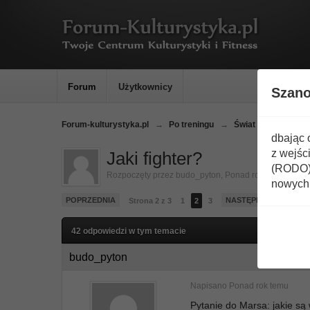
Forum
Użytkownicy
Szan
Forum-kulturystyka.pl
→
Po treningu
→
Świat Broni - Noże,
dbając 
z wejśc
Jaki fighter?
(RODO) 
Rozpoczęty przez
budo_pyton
,
Ponad rok temu
nowych 
POPRZEDNIA
NASTĘPNA
Strona 2 z 3
1
2
3
42 odpowiedzi w tym temacie
budo_pyton
Napisano
Ponad rok temu
Pytanie do Marsa: jakie są