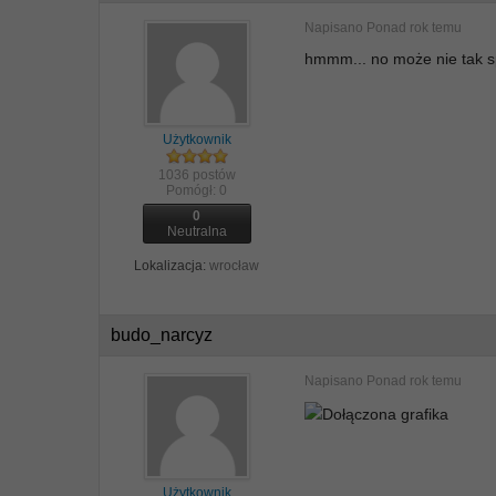
Napisano
Ponad rok temu
hmmm... no może nie tak sp
Użytkownik
1036 postów
Pomógł:
0
0
Neutralna
Lokalizacja:
wrocław
budo_narcyz
Napisano
Ponad rok temu
Użytkownik