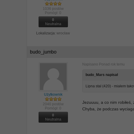
1036 postów
Pomógł:
0
0
Neutralna
Lokalizacja:
wrocław
budo_jumbo
Napisano
Ponad rok temu
budo_Mars napisał
Lipna stal (420) - miałem tak
Użytkownik
Jezuuuu, a co nim robiłeś, 
2040 postów
Pomógł:
0
Chyba, że podczas wyciagani
0
Neutralna