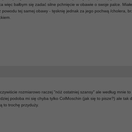
ca więc bałbym się zadać silne pchnięcie w obawie o swoje palce. Miał
powodu tej samej obawy - tęsknię jednak za jego pochwą /cholera, br
ckiem.
ywiście rozmiarowo raczej "nóż ostatniej szansy" ale według mnie to
dziej podoba mi się chyba tylko ColMoschin (jak się to pisze?) ale tak 
 to trochę przyduży.