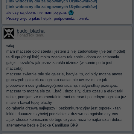
[link widoczny dla zalogowanych Użytkowników]
[link widoczny dla zalogowanych Użytkowników]
ale czy są dobre, nie mam pojęcia.
Proszę więc o jakiś helpik, podpowiedź... :wink:
budo_blacha
Ponad rok temu
witaj
mam maczete cold steela i jestem z niej zadowolony (nie ten model)
ta dluga (drugi link) moim zdaniem tak sobie - dobra do scianania
gałęzi i krzaków jak przez zarośla idziesz (w sumie po to jest
maczeta)
maczeta swietnie tnie sie galezie, badyle itp, od bidy mozna anwet
grubszych gałązek na ognisko naciac ale uwierz mi ze jak
probowalem cos grobszego(sredniaca np. nadgarstka) przerąbać
maczeta to można sie za....bać , dużo siły, dużo czasu a efekt taki
sobie, pomijam ze momentalnie traci ostrosc i po jednym ognisku juz
mialem kawal tepej blachy
do rąbania drzewa najlepszy i bezkonkurencyjny jest toporek - tani
lekki i duuuuzo szybciej podziabiesz drzewo na ognisko czy cos
a jak chcesz koniecznie do tego uzywac noza to najtansza i dobra
alternatywa bedzie Becke Camillusa BK9