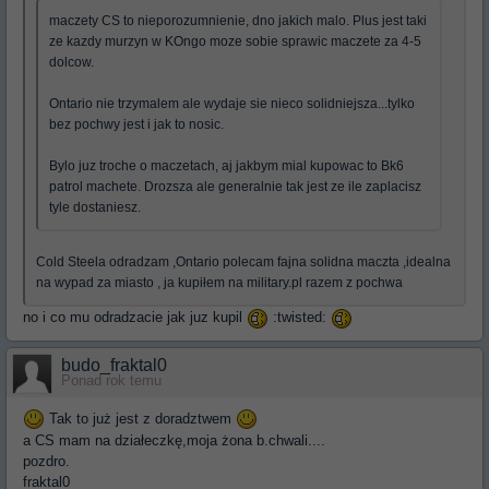
maczety CS to nieporozumnienie, dno jakich malo. Plus jest taki
ze kazdy murzyn w KOngo moze sobie sprawic maczete za 4-5
dolcow.
Ontario nie trzymalem ale wydaje sie nieco solidniejsza...tylko
bez pochwy jest i jak to nosic.
Bylo juz troche o maczetach, aj jakbym mial kupowac to Bk6
patrol machete. Drozsza ale generalnie tak jest ze ile zaplacisz
tyle dostaniesz.
Cold Steela odradzam ,Ontario polecam fajna solidna maczta ,idealna
na wypad za miasto , ja kupiłem na military.pl razem z pochwa
no i co mu odradzacie jak juz kupil
:twisted:
budo_fraktal0
Ponad rok temu
Tak to już jest z doradztwem
a CS mam na działeczkę,moja żona b.chwali....
pozdro.
fraktal0