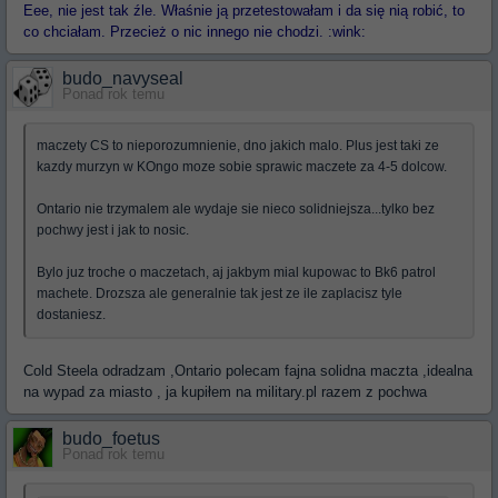
Eee, nie jest tak źle. Właśnie ją przetestowałam i da się nią robić, to
co chciałam. Przecież o nic innego nie chodzi. :wink:
budo_navyseal
Ponad rok temu
maczety CS to nieporozumnienie, dno jakich malo. Plus jest taki ze
kazdy murzyn w KOngo moze sobie sprawic maczete za 4-5 dolcow.
Ontario nie trzymalem ale wydaje sie nieco solidniejsza...tylko bez
pochwy jest i jak to nosic.
Bylo juz troche o maczetach, aj jakbym mial kupowac to Bk6 patrol
machete. Drozsza ale generalnie tak jest ze ile zaplacisz tyle
dostaniesz.
Cold Steela odradzam ,Ontario polecam fajna solidna maczta ,idealna
na wypad za miasto , ja kupiłem na military.pl razem z pochwa
budo_foetus
Ponad rok temu