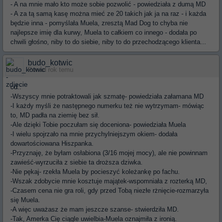
- A na mnie mało kto może sobie pozwolić - powiedziała z dumą MD
- A za tą samą kasę można mieć ze 20 takich jak ja na raz - i każda
będzie inna - pomyślała Muela, zresztą Mad Dog to chyba nie
najlepsze imię dla kurwy, Muela to całkiem co innego - dodała po
chwili głośno, niby to do siebie, niby to do przechodzącego klienta...
budo_kotwic
Ponad rok temu
cd.:
-Wszyscy mnie potraktowali jak szmatę- powiedziała załamana MD
-I każdy myśli że następnego numerku też nie wytrzymam- mówiąc
to, MD padła na ziemię bez sił.
-Ale dzięki Tobie poczułam się doceniona- powiedziała Muela
-I wielu spojrzało na mnie przychylniejszym okiem- dodała
dowartościowana Hiszpanka.
-Przyznaję, że byłam osłabiona (3/16 mojej mocy), ale nie powinnam
zawieść-wyrzuciła z siebie ta droższa dziwka.
-Nie pękaj- rzekła Muela by pocieszyć koleżankę po fachu.
-Wszak zdobycie mnie kosztuje majątek-wspomniała z rozterką MD,
-Czasem cena nie gra roli, gdy przed Tobą niezłe rżnięcie-rozmarzyła
się Muela.
-A więc uważasz że mam jeszcze szanse- stwierdziła MD.
-Tak, Amerka Cię ciągle uwielbia-Muela oznajmiła z ironią.