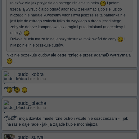
rolexów. Ale jak przyjdzie do ostrego rżniecia to pęka
i potem
trzeba ją wyrzucić albo oddać alfonsowi z reklamacją bo sie już do
niczego nie nadaje. A wstrętny Alfons mwi jeszcze ze ta panienka nie
jest tyle do ostrego rżnięcia tylko do zwykłego a droga jest dlatego
zeby się dobrze komponowała z drogimi przedmiotami (mercedesy i
rolexy).
Dziwka Muela ma za to najlepszy stosunke możliwości do ceny
i
nikt po niej nie oczekuje cudów.
nikt nie oczekuje cudów ale ostre rżnięcie przez adamaD wytrzymała
...
budo_kobra
Ponad rok temu
budo_blacha
Ponad rok temu
ja tam moja dziwke muele rżne ostro i wcale nie oszczedzam - i jak
na razie daje rade - jak ja zajade kupie mocniejsza
budo_surval