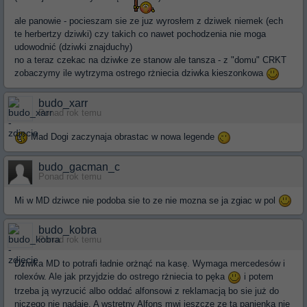
ale panowie - pocieszam sie ze juz wyrosłem z dziwek niemek (ech
te herbertzy dziwki) czy takich co nawet pochodzenia nie moga
udowodnić (dziwki znajduchy)
no a teraz czekac na dziwke ze stanow ale tansza - z "domu" CRKT
zobaczymy ile wytrzyma ostrego rżniecia dziwka kieszonkowa
budo_xarr
Ponad rok temu
Mad Dogi zaczynaja obrastac w nowa legende
budo_gacman_c
Ponad rok temu
Mi w MD dziwce nie podoba sie to ze nie mozna se ja zgiac w pol
budo_kobra
Ponad rok temu
Dziwka MD to potrafi ładnie orżnąć na kasę. Wymaga mercedesów i
rolexów. Ale jak przyjdzie do ostrego rżniecia to pęka
i potem
trzeba ją wyrzucić albo oddać alfonsowi z reklamacją bo sie już do
niczego nie nadaje. A wstrętny Alfons mwi jeszcze ze ta panienka nie