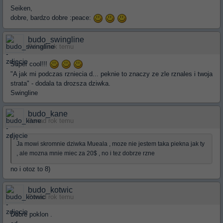
Seiken,
dobre, bardzo dobre :peace:
budo_swingline
Ponad rok temu
Super cool!!!
"A jak mi podczas rzniecia d... peknie to znaczy ze zle rznales i twoja
strata" - dodala ta drozsza dziwka.
Swingline
budo_kane
Ponad rok temu
Ja mowi skromnie dziwka Mueala , moze nie jestem taka piekna jak ty
, ale mozna mnie miec za 20$ , no i tez dobrze rzne
no i otoz to 8)
budo_kotwic
Ponad rok temu
Dobre poklon .