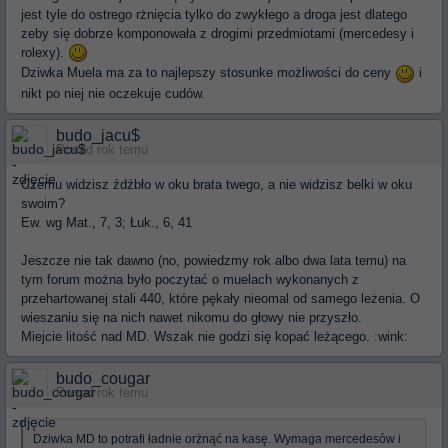
jest tyle do ostrego rżnięcia tylko do zwykłego a droga jest dlatego
zeby się dobrze komponowała z drogimi przedmiotami (mercedesy i
rolexy).
Dziwka Muela ma za to najlepszy stosunke możliwości do ceny
i
nikt po niej nie oczekuje cudów.
budo_jacu$
Ponad rok temu
Czemu widzisz źdźbło w oku brata twego, a nie widzisz belki w oku
swoim?
Ew. wg Mat., 7, 3; Łuk., 6, 41
Jeszcze nie tak dawno (no, powiedzmy rok albo dwa lata temu) na
tym forum można było poczytać o muelach wykonanych z
przehartowanej stali 440, które pękały nieomal od samego leżenia. O
wieszaniu się na nich nawet nikomu do głowy nie przyszło.
Miejcie litość nad MD. Wszak nie godzi się kopać leżącego. :wink:
budo_cougar
Ponad rok temu
Dziwka MD to potrafi ładnie orżnąć na kasę. Wymaga mercedesów i