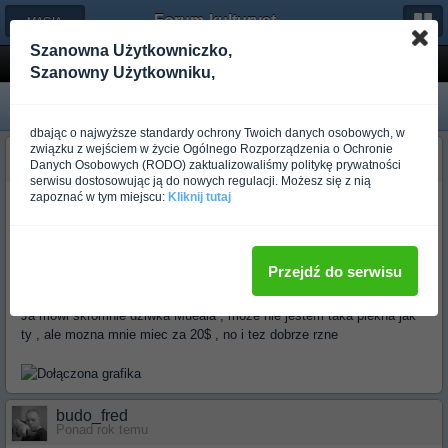
Forum-kulturystyka.pl
← MAGIA STALI
Szanowna Użytkowniczko,
MD i Mueala
Szanowny Użytkowniku,
dbając o najwyższe standardy ochrony Twoich danych osobowych, w
związku z wejściem w życie Ogólnego Rozporządzenia o Ochronie
budo_seiken
Danych Osobowych (RODO) zaktualizowaliśmy politykę prywatności
Ponad rok temu
serwisu dostosowując ją do nowych regulacji. Możesz się z nią
zapoznać w tym miejscu:
Kliknij tutaj
Inspirowany testem Adama , podsuchawalem jak rozmawialy dziwki
niedaleko
Dwie dziwki , Muela i MD przegladaja sie w lusteru.Ja mam piekne
Przejdź do serwisu
ksztaly moj dotyk powoduje ze wielu factow ma orgazm , no i ajk rzne
mowi dziwka MD.
Ja mowi skromnie dziwka Mueala , moze nie jestem taka piekna jak
ty , ale mozna mnie miec za 20$ , no i tez dobrze rzne
budo_fred
Ponad rok temu