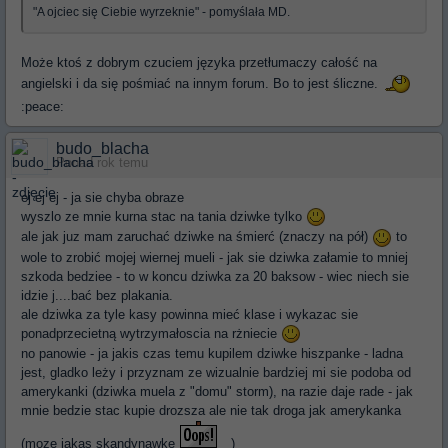
"A ojciec się Ciebie wyrzeknie" - pomyślała MD.
Może ktoś z dobrym czuciem języka przetłumaczy całość na
angielski i da się pośmiać na innym forum. Bo to jest śliczne.
:peace:
budo_blacha
Ponad rok temu
ej ej ej - ja sie chyba obraze
wyszlo ze mnie kurna stac na tania dziwke tylko
ale jak juz mam zaruchać dziwke na śmierć (znaczy na pół)
to
wole to zrobić mojej wiernej mueli - jak sie dziwka załamie to mniej
szkoda bedziee - to w koncu dziwka za 20 baksow - wiec niech sie
idzie j....bać bez plakania.
ale dziwka za tyle kasy powinna mieć klase i wykazac sie
ponadprzecietną wytrzymałoscia na rżniecie
no panowie - ja jakis czas temu kupilem dziwke hiszpanke - ladna
jest, gladko leży i przyznam ze wizualnie bardziej mi sie podoba od
amerykanki (dziwka muela z "domu" storm), na razie daje rade - jak
mnie bedzie stac kupie drozsza ale nie tak droga jak amerykanka
(moze jakas skandynawkę
)