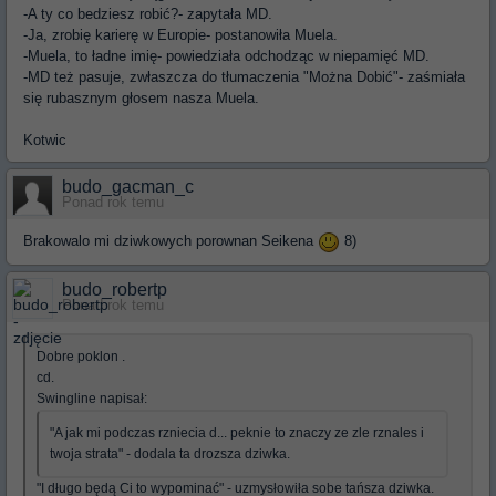
-A ty co bedziesz robić?- zapytała MD.
-Ja, zrobię karierę w Europie- postanowiła Muela.
-Muela, to ładne imię- powiedziała odchodząc w niepamięć MD.
-MD też pasuje, zwłaszcza do tłumaczenia "Można Dobić"- zaśmiała
się rubasznym głosem nasza Muela.
Kotwic
budo_gacman_c
Ponad rok temu
Brakowalo mi dziwkowych porownan Seikena
8)
budo_robertp
Ponad rok temu
Dobre poklon .
cd.
Swingline napisał:
"A jak mi podczas rzniecia d... peknie to znaczy ze zle rznales i
twoja strata" - dodala ta drozsza dziwka.
"I długo będą Ci to wypominać" - uzmysłowiła sobe tańsza dziwka.