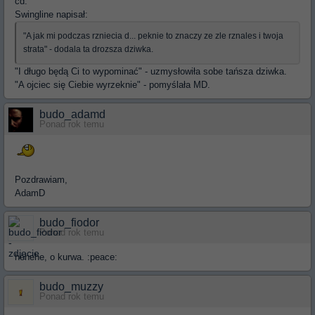
cd.
Swingline napisał:
"A jak mi podczas rzniecia d... peknie to znaczy ze zle rznales i twoja
strata" - dodala ta drozsza dziwka.
"I długo będą Ci to wypominać" - uzmysłowiła sobe tańsza dziwka.
"A ojciec się Ciebie wyrzeknie" - pomyślała MD.
budo_adamd
Ponad rok temu
Pozdrawiam,
AdamD
budo_fiodor
Ponad rok temu
hehehe, o kurwa. :peace:
budo_muzzy
Ponad rok temu