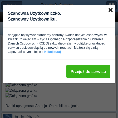
Forum-kulturystyka.pl
← BJJ, LUTA LIVRE, SAMBO
Szanowna Użytkowniczko,
Zawody 6.III.04 Poznan [zdjecia]
Szanowny Użytkowniku,
dbając o najwyższe standardy ochrony Twoich danych osobowych, w
związku z wejściem w życie Ogólnego Rozporządzenia o Ochronie
budo_^hast^
Danych Osobowych (RODO) zaktualizowaliśmy politykę prywatności
Ponad rok temu
serwisu dostosowując ją do nowych regulacji. Możesz się z nią
zapoznać w tym miejscu:
Kliknij tutaj
Przejdź do serwisu
Dzieki uprzejmosci Antonjo. On zrobil te zdjecia.
budo_^hast^