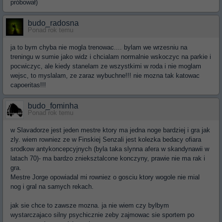
próbował)
budo_radosna
Ponad rok temu
ja to bym chyba nie mogla trenowac.... bylam we wrzesniu na
treningu w sumie jako widz i chcialam normalnie wskoczyc na parkie i
pocwiczyc, ale kiedy stanelam ze wszystkimi w roda i nie moglam
wejsc, to myslalam, ze zaraz wybuchne!!! nie mozna tak katowac
capoeritas!!!
budo_fominha
Ponad rok temu
w Slavadorze jest jeden mestre ktory ma jedna noge bardziej i gra jak
zly. wiem rowniez ze w Finskiej Senzali jest kolezka bedacy ofiara
srodkow antykoncepcyjnych (byla taka slynna afera w skandynawii w
latach 70)- ma bardzo znieksztalcone konczyny, prawie nie ma rak i
gra.
Mestre Jorge opowiadal mi rowniez o gosciu ktory wogole nie mial
nog i gral na samych rekach.
jak sie chce to zawsze mozna. ja nie wiem czy bylbym
wystarczajaco silny psychicznie zeby zajmowac sie sportem po