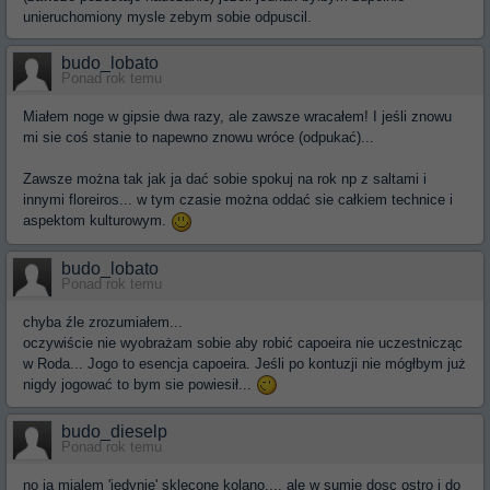
unieruchomiony mysle zebym sobie odpuscil.
budo_lobato
Ponad rok temu
Miałem noge w gipsie dwa razy, ale zawsze wracałem! I jeśli znowu
mi sie coś stanie to napewno znowu wróce (odpukać)...
Zawsze można tak jak ja dać sobie spokuj na rok np z saltami i
innymi floreiros... w tym czasie można oddać sie całkiem technice i
aspektom kulturowym.
budo_lobato
Ponad rok temu
chyba źle zrozumiałem...
oczywiście nie wyobrażam sobie aby robić capoeira nie uczestnicząc
w Roda... Jogo to esencja capoeira. Jeśli po kontuzji nie mógłbym już
nigdy jogować to bym sie powiesił...
budo_dieselp
Ponad rok temu
no ja mialem 'jedynie' sklecone kolano.... ale w sumie dosc ostro i do