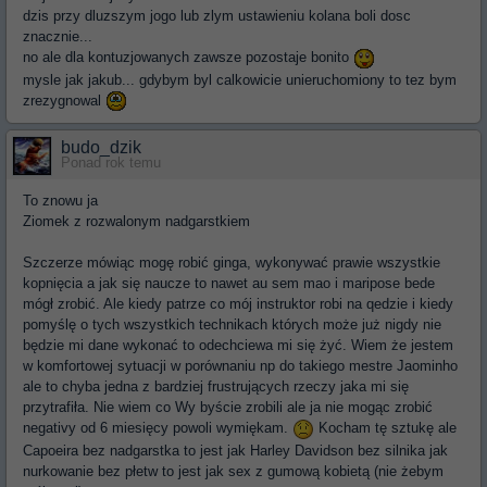
dzis przy dluzszym jogo lub zlym ustawieniu kolana boli dosc
znacznie...
no ale dla kontuzjowanych zawsze pozostaje bonito
mysle jak jakub... gdybym byl calkowicie unieruchomiony to tez bym
zrezygnowal
budo_dzik
Ponad rok temu
To znowu ja
Ziomek z rozwalonym nadgarstkiem
Szczerze mówiąc mogę robić ginga, wykonywać prawie wszystkie
kopnięcia a jak się naucze to nawet au sem mao i maripose bede
mógł zrobić. Ale kiedy patrze co mój instruktor robi na qedzie i kiedy
pomyślę o tych wszystkich technikach których może już nigdy nie
będzie mi dane wykonać to odechciewa mi się żyć. Wiem że jestem
w komfortowej sytuacji w porównaniu np do takiego mestre Jaominho
ale to chyba jedna z bardziej frustrujących rzeczy jaka mi się
przytrafiła. Nie wiem co Wy byście zrobili ale ja nie mogąc zrobić
negativy od 6 miesięcy powoli wymiękam.
Kocham tę sztukę ale
Capoeira bez nadgarstka to jest jak Harley Davidson bez silnika jak
nurkowanie bez płetw to jest jak sex z gumową kobietą (nie żebym