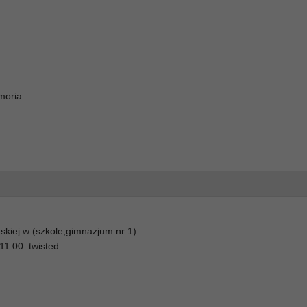
moria
skiej w (szkole,gimnazjum nr 1)
11.00 :twisted: