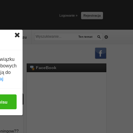
Logowanie »
Rejestracja
lacze tłuszczu
Ten temat
związku
obowych
FaceBook
ją do
aj
ać odpowiedź
wisu
#1
reningow??