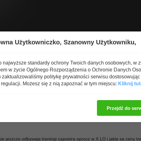
Wyświetl nową zawartość
Spa
owna Użytkowniczko,
Szanowny Użytkowniku,
APOEIRA
o najwyższe standardy ochrony Twoich danych osobowych, w 
iem w życie Ogólnego Rozporządzenia o Ochronie Danych Os
zaktualizowaliśmy politykę prywatności serwisu dostosowując 
regulacji. Możesz się z nią zapoznać w tym miejscu:
Kliknij tut
Zaloguj się, aby dod
Przejdź do ser
sie jeszcze odbywaja treningi capoeira oprocz w X LO i jakie sa ceny t