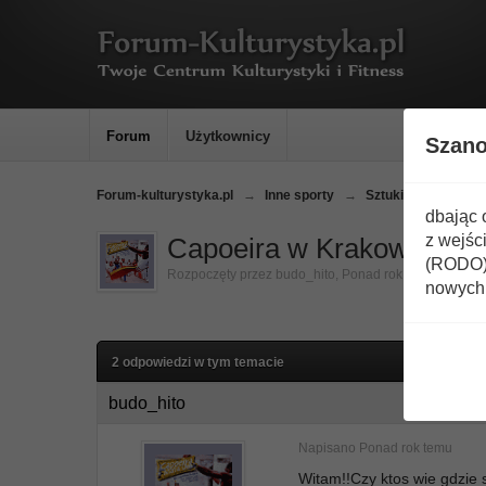
Forum
Użytkownicy
Szan
Forum-kulturystyka.pl
→
Inne sporty
→
Sztuki walki
→
C
dbając 
z wejśc
Capoeira w Krakowie
(RODO) 
Rozpoczęty przez
budo_hito
,
Ponad rok temu
nowych 
2 odpowiedzi w tym temacie
budo_hito
Napisano
Ponad rok temu
Witam!!Czy ktos wie gdzie 