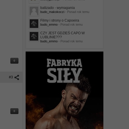
batizado - wymagania
budo_makokoczi
- Ponad rok temu
Filmy i strony o Capoeira
budo_emmo
- Ponad rok temu
CZY JEST GDZIEŚ CAPO W
LUBLINIE???
budo_emmo
- Ponad rok temu
0
#3
0