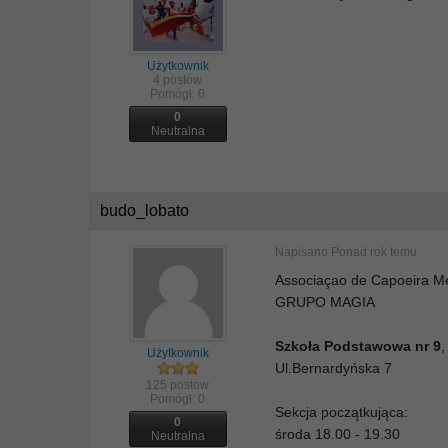
Użytkownik
4 postów
Pomógł:
0
0
Neutralna
budo_lobato
Napisano
Ponad rok temu
Associaçao de Capoeira M
GRUPO MAGIA
Szkoła Podstawowa nr 9
,
Użytkownik
Ul.Bernardyńska 7
125 postów
Pomógł:
0
Sekcja początkująca:
0
środa 18.00 - 19.30
Neutralna