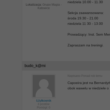
niedziela 10.00 - 11.30
Lokalizacja:
Grupo Magia -
Katowice
Sekcja zaawansowana:
środa 19.30 - 21.00
niedziela 11 30 - 13.00
Prowadzący: Inst. Sem Me
Zapraszam na treningi.
budo_k@mi
Napisano
Ponad rok temu
Capoeira jest na Bernardyń
obok wawelu w niedziele o 
Użytkownik
3 postów
Pomógł:
0