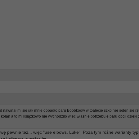
 nawinał mi sie jak mnie dopadło paru Boobkoow w toalecie szkolnej jeden sie rzu
olan a to mi ksiązkowo nie wychodziło wiec własnie potrzebuje paru opcji dzieki 
wę pewnie też... więc "use elbows, Luke". Poza tym różne warianty typ