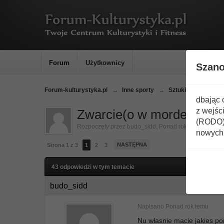
Forum
Użytkownicy
Szan
Forum-kulturystyka.pl
→
Inne sporty
→
Sztuki walki
→
K
dbając 
z wejśc
Zwarcie(o w morde)
(RODO) 
Rozpoczęty przez
budo_sidd
,
Ponad rok temu
nowych 
NASTĘPNA
Strona 1 z 3
1
2
3
43 odpowiedzi w tym temacie
budo_sidd
Napisano
Ponad rok temu
Nu własnie macie jakies po