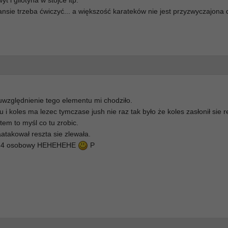
t i gilotyna w stójce itp.
ansie trzeba ćwiczyć... a większość karateków nie jest przyzwyczajona 
uwzględnienie tego elementu mi chodziło.
 i koles ma lezec tymczase jush nie raz tak było że koles zasłonił sie 
otem to myśl co tu zrobic.
aatakował reszta sie zlewała.
zik 4 osobowy HEHEHEHE
P