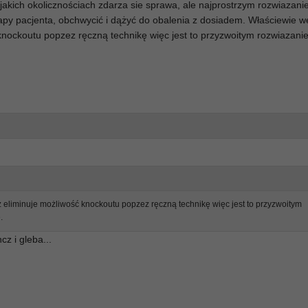
akich okolicznościach zdarza sie sprawa, ale najprostrzym rozwiazanie
łapy pacjenta, obchwycić i dążyć do obalenia z dosiadem. Właściewie w
ć knockoutu popzez ręczną technikę więc jest to przyzwoitym rozwiaza
cz eliminuje możliwość knockoutu popzez ręczną technikę więc jest to przyzwoitym
.
cz i gleba...