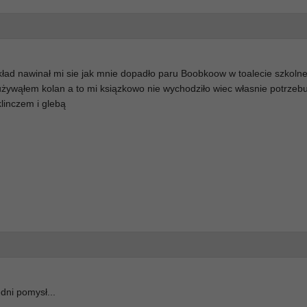
ład nawinał mi sie jak mnie dopadło paru Boobkoow w toalecie szkolne
 używąłem kolan a to mi ksiązkowo nie wychodziło wiec własnie potrzeb
klinczem i glebą
edni pomysł...