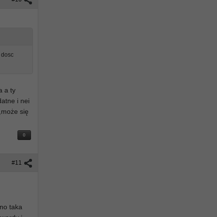
e dosc
e
a a ty
atne i nei
 ,może się
0
#11
dno taka