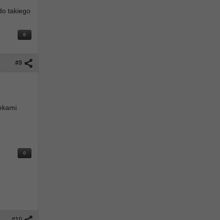
do takiego
0
#9
rekami
0
#10