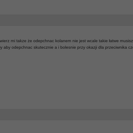
.Uwierz mi takze że odepchnac kolanem nie jest wcale takie łatwe musis
ły aby odepchnac skutecznie a i bolesnie przy okazji dla przeciwnika 