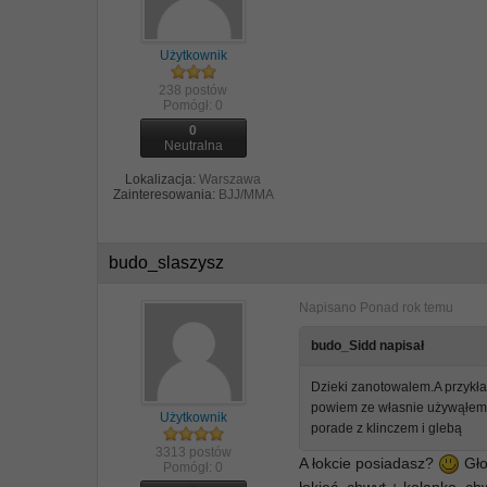
Użytkownik
238 postów
Pomógł:
0
0
Neutralna
Lokalizacja:
Warszawa
Zainteresowania:
BJJ/MMA
budo_slaszysz
Napisano
Ponad rok temu
budo_Sidd napisał
Dzieki zanotowalem.A przykład
powiem ze własnie używąłem k
Użytkownik
porade z klinczem i glebą
3313 postów
A łokcie posiadasz?
Gło
Pomógł:
0