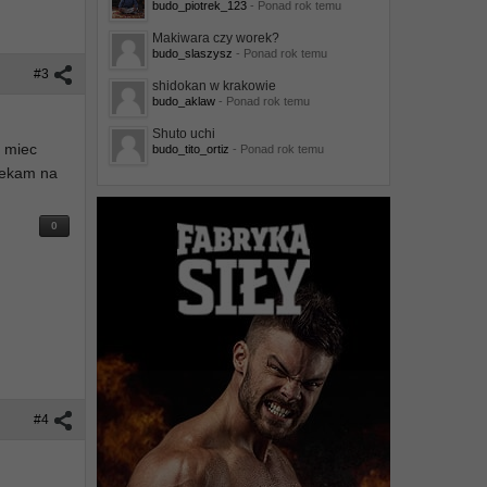
budo_piotrek_123
- Ponad rok temu
Makiwara czy worek?
budo_slaszysz
- Ponad rok temu
#3
shidokan w krakowie
budo_aklaw
- Ponad rok temu
Shuto uchi
z miec
budo_tito_ortiz
- Ponad rok temu
czekam na
0
#4