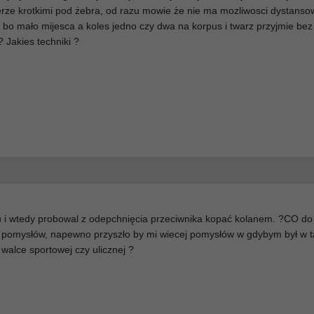
pierze krotkimi pod żebra, od razu mowie że nie ma mozliwosci dystans
bo mało mijesca a koles jedno czy dwa na korpus i twarz przyjmie bez
 Jakies techniki ?
zu i wtedy probowal z odepchnięcia przeciwnika kopać kolanem. ?CO do
m pomysłów, napewno przyszło by mi wiecej pomysłów w gdybym był w t
walce sportowej czy ulicznej ?