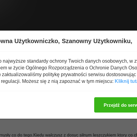
Wyświetl nową zawartość
Spa
owna Użytkowniczko,
Szanowny Użytkowniku,
ARATE
o najwyższe standardy ochrony Twoich danych osobowych, w 
iem w życie Ogólnego Rozporządzenia o Ochronie Danych Os
zaktualizowaliśmy politykę prywatności serwisu dostosowując 
regulacji. Możesz się z nią zapoznać w tym miejscu:
Kliknij tut
Zaloguj się, aby dod
Przejdź do ser
mysły co do tego.Kiedy walczysz z dosyc silnym leszczykiem ktory co c