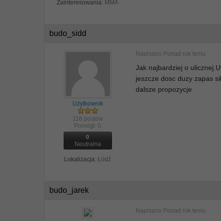
Zainteresowania:
MMA
budo_sidd
Napisano
Ponad rok temu
Jak najbardziej o ulicznej
jeszcze dosc duzy zapas si
dalsze propozycje
Użytkownik
116 postów
Pomógł:
0
0
Neutralna
Lokalizacja:
Łódź
budo_jarek
Napisano
Ponad rok temu