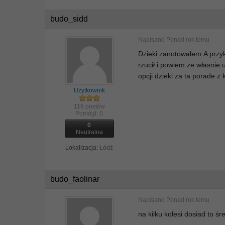
budo_sidd
Napisano
Ponad rok temu
Dzieki zanotowalem.A przyk
rzucił i powiem ze własnie
opcji dzieki za ta porade z 
Użytkownik
116 postów
Pomógł:
0
0
Neutralna
Lokalizacja:
Łódź
budo_faolinar
Napisano
Ponad rok temu
na kilku kolesi dosiad to śr