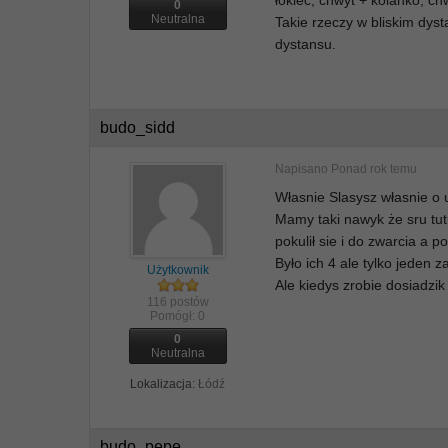
łokieć, chwyt + kolanko, chwy
0
Neutralna
Takie rzeczy w bliskim dyst
dystansu.
budo_sidd
Napisano
Ponad rok temu
Własnie Slasysz własnie o 
Mamy taki nawyk że sru tutu
pokulił sie i do zwarcia a p
Było ich 4 ale tylko jeden z
Użytkownik
Ale kiedys zrobie dosiad
116 postów
Pomógł:
0
0
Neutralna
Lokalizacja:
Łódź
budo_pepe