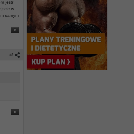
m jestr
ejscie w
niem samym
0
#5
0