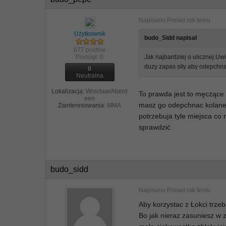
Napisano
Ponad rok temu
Użytkownik
budo_Sidd napisał
677 postów
Pomógł:
0
Jak najbardziej o ulicznej.Uw
duzy zapas siły aby odepchna
0
Neutralna
Lokalizacja:
Wrocław/Aberd
To prawda jest to męczące a
een
masz go odepchnac kolanem
Zainteresowania:
MMA
potrzebuja tyle miejsca co 
sprawdzić
budo_sidd
Napisano
Ponad rok temu
Aby korzystac z Łokci trze
Bo jak nieraz zasuniesz w z