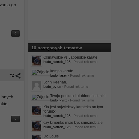
owania go
0
10 następnych tematów
Okinawskie vs Japonskie karate
budo_piotrek_123
- Ponad rok temu
kempo karate
#2
budo_laser
- Ponad rok temu
John Keehan.
budo_pyton
- Ponad rok temu
Twoja postura i ulubione techniki
 innych
budo_kyrix
- Ponad rok temu
akiej
Kto jest najwiekszy karateka na tym
forum:-)
budo_piotrek_123
- Ponad rok temu
0
czy kimonko mize byc snieznobiale
budo_piotrek_123
- Ponad rok temu
Do Louis