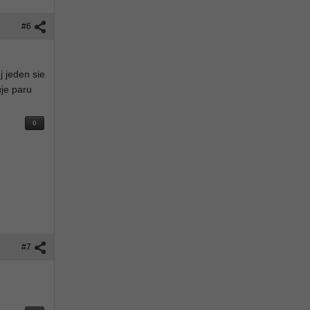
#6
j jeden sie
uje paru
0
#7