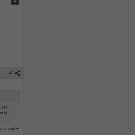
0
#8
cił i
za ta
u: chwyt +