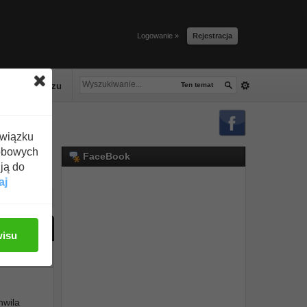
Logowanie »
Rejestracja
lacze tłuszczu
Ten temat
związku
obowych
FaceBook
ją do
aj
ać odpowiedź
wisu
#1
hwila