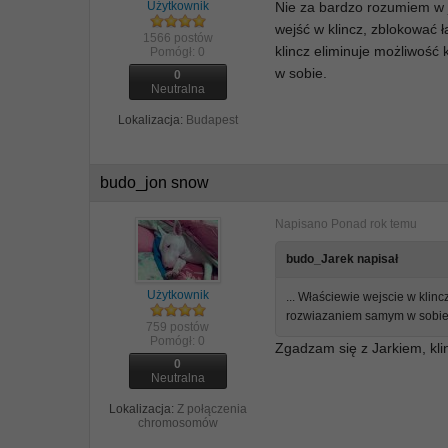
Użytkownik
Nie za bardzo rozumiem w j
wejść w klincz, zblokować 
1566 postów
klincz eliminuje możliwoś
Pomógł:
0
w sobie.
0
Neutralna
Lokalizacja:
Budapest
budo_jon snow
Napisano
Ponad rok temu
budo_Jarek napisał
Użytkownik
... Właściewie wejscie w klin
rozwiazaniem samym w sobie
759 postów
Pomógł:
0
Zgadzam się z Jarkiem, klin
0
Neutralna
Lokalizacja:
Z połączenia
chromosomów