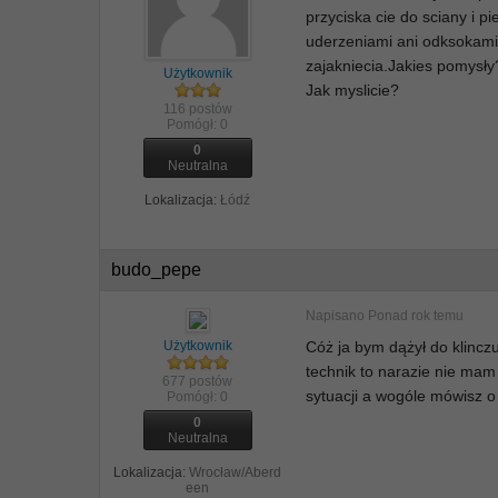
przyciska cie do sciany i 
uderzeniami ani odksokami 
zajakniecia.Jakies pomysły?
Użytkownik
Jak myslicie?
116 postów
Pomógł:
0
0
Neutralna
Lokalizacja:
Łódź
budo_pepe
Napisano
Ponad rok temu
Użytkownik
Cóż ja bym dążył do klinc
technik to narazie nie ma
677 postów
sytuacji a wogóle mówisz o 
Pomógł:
0
0
Neutralna
Lokalizacja:
Wrocław/Aberd
een