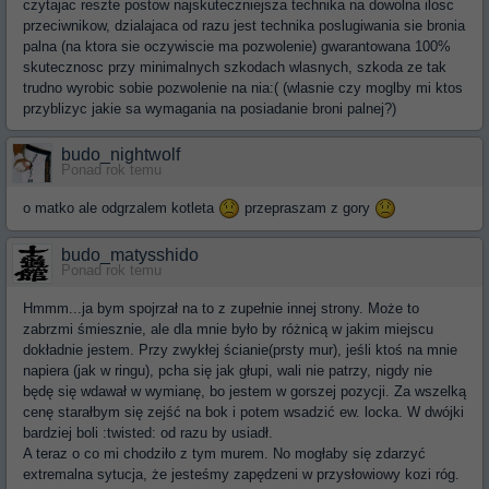
czytajac reszte postow najskuteczniejsza technika na dowolna ilosc
przeciwnikow, dzialajaca od razu jest technika poslugiwania sie bronia
palna (na ktora sie oczywiscie ma pozwolenie) gwarantowana 100%
skutecznosc przy minimalnych szkodach wlasnych, szkoda ze tak
trudno wyrobic sobie pozwolenie na nia:( (wlasnie czy moglby mi ktos
przyblizyc jakie sa wymagania na posiadanie broni palnej?)
budo_nightwolf
Ponad rok temu
o matko ale odgrzalem kotleta
przepraszam z gory
budo_matysshido
Ponad rok temu
Hmmm...ja bym spojrzał na to z zupełnie innej strony. Może to
zabrzmi śmiesznie, ale dla mnie było by różnicą w jakim miejscu
dokładnie jestem. Przy zwykłej ścianie(prsty mur), jeśli ktoś na mnie
napiera (jak w ringu), pcha się jak głupi, wali nie patrzy, nigdy nie
będę się wdawał w wymianę, bo jestem w gorszej pozycji. Za wszelką
cenę starałbym się zejść na bok i potem wsadzić ew. locka. W dwójki
bardziej boli :twisted: od razu by usiadł.
A teraz o co mi chodziło z tym murem. No mogłaby się zdarzyć
extremalna sytucja, że jesteśmy zapędzeni w przysłowiowy kozi róg.