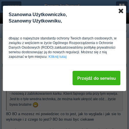
Forum-kulturystyka.pl
← KARATE
Szanowna Użytkowniczko,
Zwarcie(o w morde)
Szanowny Użytkowniku,
«
Następny
Poprzedni
»
dbając o najwyższe standardy ochrony Twoich danych osobowych, w
związku z wejściem w życie Ogólnego Rozporządzenia o Ochronie
budo_jarek
Danych Osobowych (RODO) zaktualizowaliśmy politykę prywatności
Ponad rok temu
serwisu dostosowując ją do nowych regulacji. Możesz się z nią
zapoznać w tym miejscu:
Kliknij tutaj
W takim układzie lepiej być w gardzie
budo_nightwolf
Ponad rok temu
Przejdź do serwisu
No nareszcie to co lubię. Ja bym jeszcze dołożył dźwignię szczękowo
- nosową z zablokowaniem karku. Klient fajnego orła przy tym wywija.
Jest to o tyle wredna technika, że można kark ukręcić ale cóż... życie
bywa brutalne
8O 8O a mozesz mi powiedziec co to jest, jak to wyglada i jak sie to
wykonuje i z czego to jest? 8O bo musi byc ciekawe