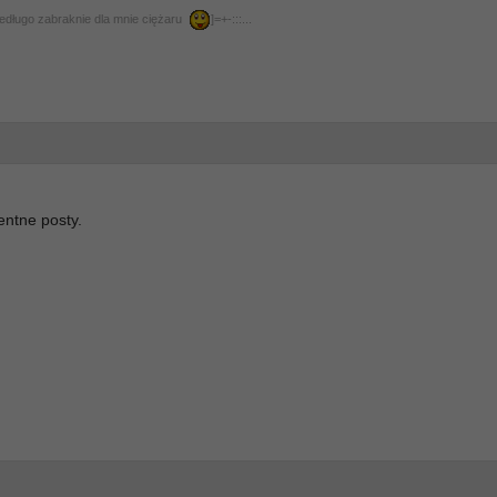
niedługo zabraknie dla mnie ciężaru
]=+-:::...
entne posty.