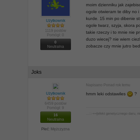
moim dzienniku jak zajebisc
ogole otwieram te diby no 
kurde. 15 min po dibenie st
Użytkownik
ogole twarz, szyja, skora 
1119 postów
takie rzeczy i to mnie nie p
Pomógł:
0
duzo wiecej? nie wiem ciezk
0
zobacze czy mnie jutro bedz
Neutralna
Joks
Napisano
Ponad rok temu
Użytkownik
hmm leki odstawiles
?
6459 postów
Pomógł:
9
...:::-+=[efekt genetycznego daru, 
16
Neutralna
Płeć:
Mężczyzna