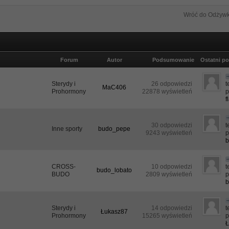
Wróć do Odżywk
Forum
Autor
Podsumowanie
Ostatni po
Sterydy i
26 odpowiedzi
MaC406
Prohormony
22878 wyświetleń
p
f
30 odpowiedzi
Inne sporty
budo_pepe
9243 wyświetleń
p
b
CROSS-
10 odpowiedzi
budo_lobato
BUDO
2809 wyświetleń
p
b
Sterydy i
14 odpowiedzi
Łukasz87
Prohormony
15265 wyświetleń
p