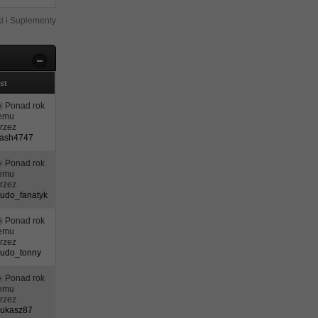
i i Suplementy
st
Ponad rok
temu
rzez
lash4747
Ponad rok
temu
rzez
udo_fanatyk
Ponad rok
temu
rzez
udo_tonny
Ponad rok
temu
rzez
Łukasz87