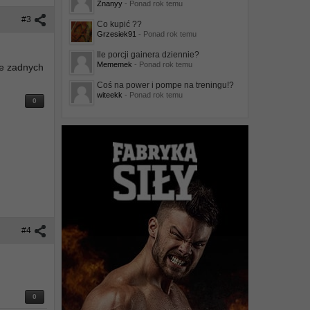
Znanyy
- Ponad rok temu
#3
Co kupić ??
Grzesiek91
- Ponad rok temu
Ile porcji gainera dziennie?
Mememek
- Ponad rok temu
re zadnych
Coś na power i pompe na treningu!?
witeekk
- Ponad rok temu
0
#4
0