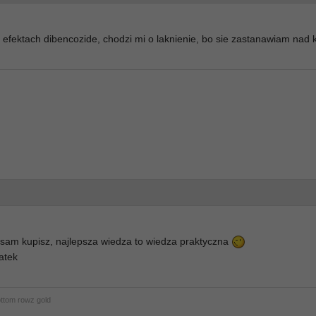
 efektach dibencozide, chodzi mi o laknienie, bo sie zastanawiam nad
k sam kupisz, najlepsza wiedza to wiedza praktyczna
atek
ottom rowz gold