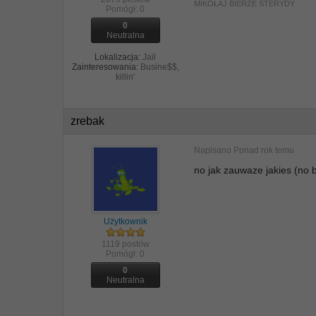
MIKOŁAJ BIERZE STERYDY
Pomógł:
0
0
Neutralna
Lokalizacja:
Jail
Zainteresowania:
Busine$$,
killin'
zrebak
Napisano
Ponad rok temu
no jak zauwaze jakies (no b
Użytkownik
1119 postów
Pomógł:
0
0
Neutralna