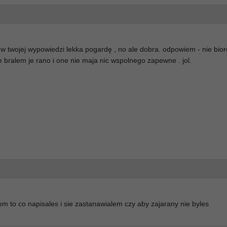
 w twojej wypowiedzi lekka pogardę , no ale dobra. odpowiem - nie bio
e bralem je rano i one nie maja nic wspolnego zapewne . jol.
em to co napisales i sie zastanawialem czy aby zajarany nie byles