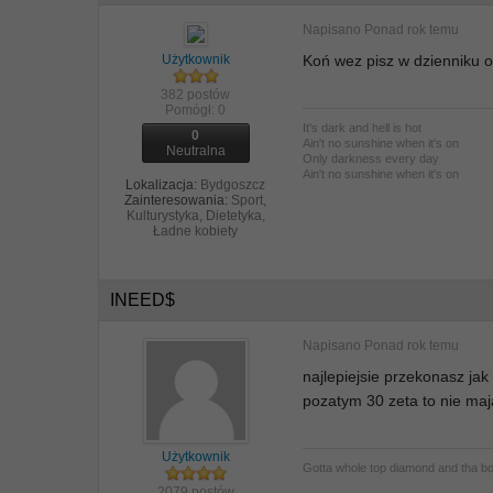
Napisano
Ponad rok temu
Użytkownik
Koń wez pisz w dzienniku o
382 postów
Pomógł:
0
It's dark and hell is hot
0
Ain't no sunshine when it's on
Neutralna
Only darkness every day
Ain't no sunshine when it's on
Lokalizacja:
Bydgoszcz
Zainteresowania:
Sport,
Kulturystyka, Dietetyka,
Ładne kobiety
INEED$
Napisano
Ponad rok temu
najlepiejsie przekonasz ja
pozatym 30 zeta to nie maj
Użytkownik
Gotta whole top diamond and tha b
2079 postów