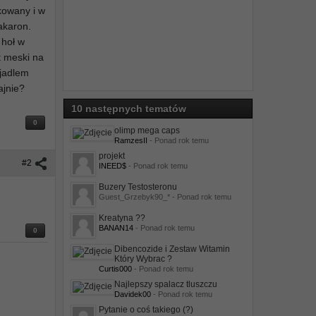
akowany i w
akaron.
 hoł w
t meski na
zjadlem
ajnie?
10 następnych tematów
0
olimp mega caps
RamzesII
- Ponad rok temu
projekt
#2
INEED$
- Ponad rok temu
Buzery Testosteronu
Guest_Grzebyk90_* - Ponad rok temu
Kreatyna ??
BANAN14
- Ponad rok temu
0
Dibencozide i Zestaw Witamin
Który Wybrac ?
Curtis000
- Ponad rok temu
Najlepszy spalacz tluszczu
Davidek00
- Ponad rok temu
Pytanie o coś takiego (?)