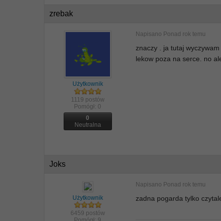
zrebak
Napisano
Ponad rok temu
znaczy . ja tutaj wyczywam
lekow poza na serce. no al
Użytkownik
1119 postów
Pomógł:
0
0
Neutralna
Joks
Napisano
Ponad rok temu
Użytkownik
zadna pogarda tylko czytal
6459 postów
Pomógł:
9