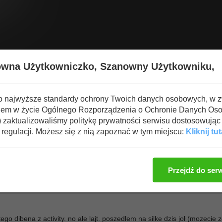
Wyświetl nową zawartość
Spa
owna Użytkowniczko,
Szanowny Użytkowniku,
 i Suplementy
o najwyższe standardy ochrony Twoich danych osobowych, w 
iem w życie Ogólnego Rozporządzenia o Ochronie Danych Os
zide
zaktualizowaliśmy politykę prywatności serwisu dostosowując 
regulacji. Możesz się z nią zapoznać w tym miejscu:
Kliknij tut
Zaloguj się, aby dod
Przejdź do ser
tego dibena z activity. no ale lajt. poszedlem na silke dzis joł (mozecie