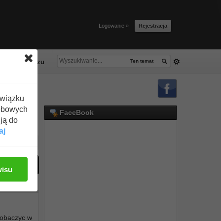
Logowanie »
Rejestracja
lacze tłuszczu
Ten temat
związku
obowych
FaceBook
ją do
aj
ać odpowiedź
wisu
#1
 zobaczyc w