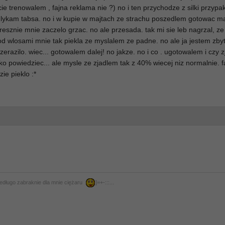
ie trenowalem , fajna reklama nie ?) no i ten przychodze z silki przyp
i lykam tabsa. no i w kupie w majtach ze strachu poszedlem gotowac m
resznie mnie zaczelo grzac. no ale przesada. tak mi sie leb nagrzal, ze
pod wlosami mnie tak piekla ze myslalem ze padne. no ale ja jestem zby
rzerazilo. wiec... gotowalem dalej! no jakze. no i co . ugotowalem i czy 
o powiedziec... ale mysle ze zjadlem tak z 40% wiecej niz normalnie. f
ie pieklo :*
niedługo zabraknie dla mnie ciężaru
]=+-:::...