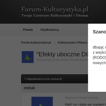
Forum
Użytkownicy
Szan
Forum-kulturystyka.pl
→
Kulturystyka i Fitness
→
Odżywki
dbając 
z wejśc
"Efekty uboczne Dibenco
(RODO) 
Rozpoczęty przez
zrebak
,
Ponad rok temu
nowych 
7 odpowiedzi w tym temacie
zrebak
Napisano
Ponad rok temu
Hah! no i stalo sie kupilem 