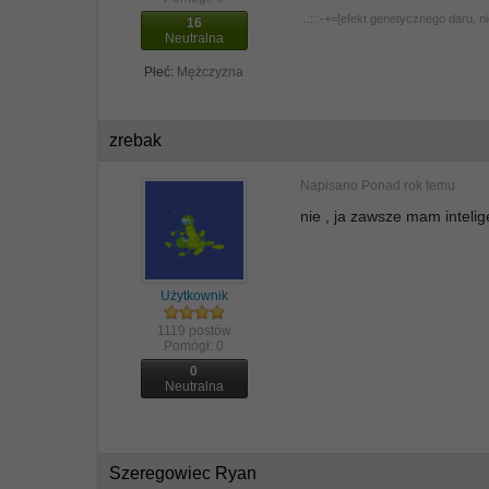
...:::-+=[efekt genetycznego daru, 
16
Neutralna
Płeć:
Mężczyzna
zrebak
Napisano
Ponad rok temu
nie , ja zawsze mam intelig
Użytkownik
1119 postów
Pomógł:
0
0
Neutralna
Szeregowiec Ryan