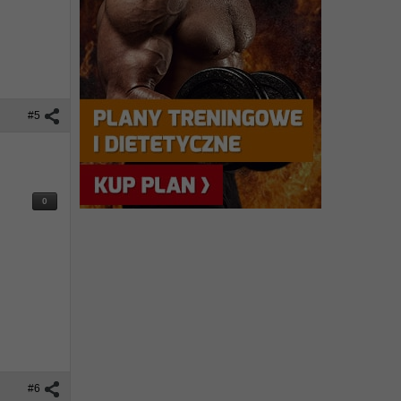
#5
0
#6