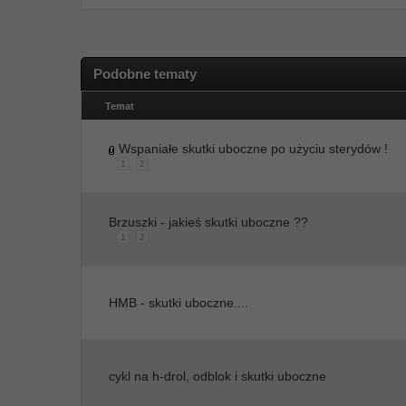
Podobne tematy
Temat
Wspaniałe skutki uboczne po użyciu sterydów !
1
2
Brzuszki - jakieś skutki uboczne ??
1
2
HMB - skutki uboczne....
cykl na h-drol, odblok i skutki uboczne