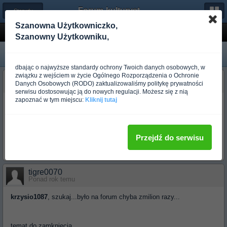
Forum-kulturystyka.pl
← Sterydy i Prohormony
Szanowna Użytkowniczko,
Metanabol
Szanowny Użytkowniku,
Zablokowany
dbając o najwyższe standardy ochrony Twoich danych osobowych, w
związku z wejściem w życie Ogólnego Rozporządzenia o Ochronie
krzysio1087
Danych Osobowych (RODO) zaktualizowaliśmy politykę prywatności
Ponad rok temu
serwisu dostosowując ją do nowych regulacji. Możesz się z nią
zapoznać w tym miejscu:
Kliknij tutaj
Witam
Otóż rozpatrująć wszystkie za i przeciw jednak sie zdecydowałęm się
wziąść metanabol (była myśl o M1T). Na koksach sie nie znam
zbytnio więc prosze bardziej doświadczonych kolegów o rozpiske ile
Przejdź do serwisu
brać i jak brać aby efekt był jak nalepszy.
Pozdrawiam
tigre0070
Ponad rok temu
krzysio1087
, szukaj...było na forum chyba zmilion razy...
temat do zamknięcia...