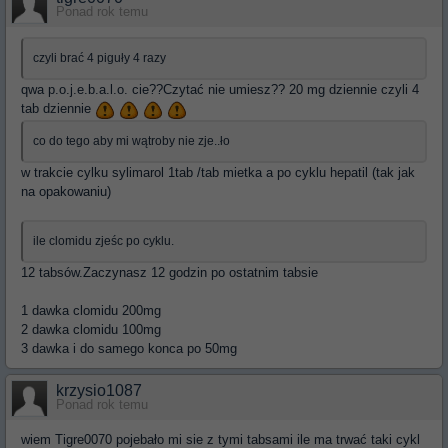
Ponad rok temu
czyli brać 4 piguły 4 razy
qwa p.o.j.e.b.a.l.o. cie??Czytać nie umiesz?? 20 mg dziennie czyli 4
tab dziennie
co do tego aby mi wątroby nie zje..ło
w trakcie cylku sylimarol 1tab /tab mietka a po cyklu hepatil (tak jak
na opakowaniu)
ile clomidu zjeśc po cyklu.
12 tabsów.Zaczynasz 12 godzin po ostatnim tabsie
1 dawka clomidu 200mg
2 dawka clomidu 100mg
3 dawka i do samego konca po 50mg
krzysio1087
Ponad rok temu
wiem Tigre0070 pojebało mi sie z tymi tabsami ile ma trwać taki cykl