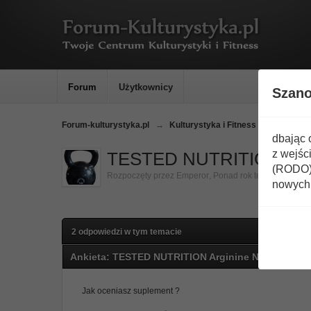
Forum
Użytkownicy
Szan
Forum-kulturystyka.pl
→
Kulturystyka i Fitness
→
Ranking
dbając 
z wejśc
TESTED NUTRITION Argin
(RODO) 
Rozpoczęty przez
Emperor
,
Ponad rok temu
nowych 
2 odpowiedzi w tym temacie
Ankieta: TESTED NUTRITION Arginine Nitrate opini
Jak oceniasz suplement ?