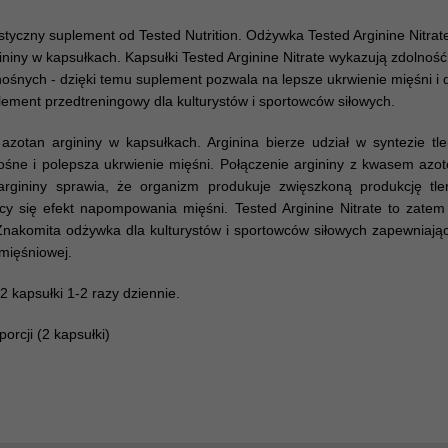
styczny suplement od Tested Nutrition. Odżywka Tested Arginine Nitrat
gininy w kapsułkach. Kapsułki Tested Arginine Nitrate wykazują zdolnoś
ośnych - dzięki temu suplement pozwala na lepsze ukrwienie mięśni i d
ement przedtreningowy dla kulturystów i sportowców siłowych.
 azotan argininy w kapsułkach. Arginina bierze udział w syntezie tl
ośne i polepsza ukrwienie mięśni. Połączenie argininy z kwasem azo
argininy sprawia, że organizm produkuje zwięszkoną produkcję tle
y się efekt napompowania mięśni. Tested Arginine Nitrate to zatem
Znakomita odżywka dla kulturystów i sportowców siłowych zapewniają
mięśniowej.
2 kapsułki 1-2 razy dziennie.
porcji (2 kapsułki)