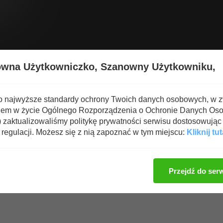
Wyświetl nową zawartość
Spa
owna Użytkowniczko,
Szanowny Użytkowniku,
 odżywek i suplementów
o najwyższe standardy ochrony Twoich danych osobowych, w 
iem w życie Ogólnego Rozporządzenia o Ochronie Danych Os
ine Nitrate
zaktualizowaliśmy politykę prywatności serwisu dostosowując 
regulacji. Możesz się z nią zapoznać w tym miejscu:
Kliknij tut
Zaloguj się, aby dod
Przejdź do ser
e o azotanie argininy
(1 użytkowników oddało głos)