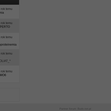
rok temu
nia
rok temu
PERTO
rok temu
oproteinemia
rok temu
OLIAT_*
rok temu
OMO6