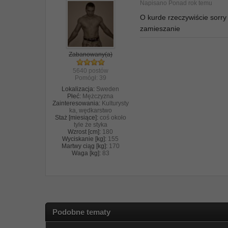
Napisano
Ponad rok temu
O kurde rzeczywiście sorry
zamieszanie
Zabanowany(a)
5640 postów
Pomógł:
39
Lokalizacja:
Sweden
Płeć:
Mężczyzna
Zainteresowania:
Kulturysty
ka, wędkarstwo
Staż [miesiące]:
coś około
tyle że styka
Wzrost [cm]:
180
Wyciskanie [kg]:
155
Martwy ciąg [kg]:
170
Waga [kg]:
83
Podobne tematy