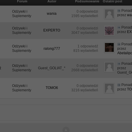
Forum
Autor
Podsumowanie
Ostatni post
Ponad 
Odżywki i
0 odpowiedzi
wania
przez
wa
Suplementy
1595 wyświetleń
Ponad 
Odżywki i
0 odpowiedzi
EXPERTO
przez
EX
Suplementy
3047 wyświetleń
Ponad 
Odżywki i
1 odpowiedź
ralong777
przez
Suplementy
815 wyświetleń
Abetalip
Ponad 
Odżywki i
0 odpowiedzi
R
Guest_GOLIAT_*
przez
Suplementy
2668 wyświetleń
Guest_G
Ponad 
Odżywki i
0 odpowiedzi
TOMO6
przez
T
Suplementy
3216 wyświetleń