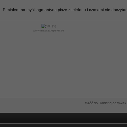
 :-P miałem na myśli agmantyne pisze z telefonu i czasami nie doczyta
www.massagepeter.se
Wróć do Ranking odżywek 