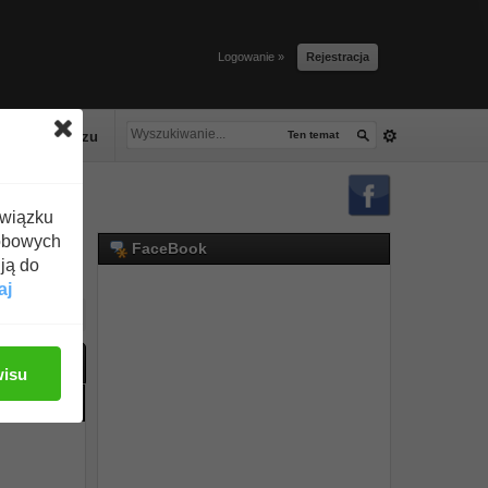
Logowanie »
Rejestracja
lacze tłuszczu
Ten temat
związku
obowych
FaceBook
ją do
aj
ać odpowiedź
wisu