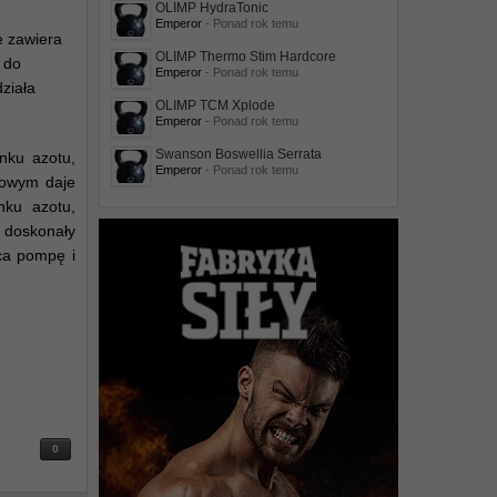
OLIMP HydraTonic
Emperor
- Ponad rok temu
e zawiera
OLIMP Thermo Stim Hardcore
ć do
Emperor
- Ponad rok temu
ziała
OLIMP TCM Xplode
Emperor
- Ponad rok temu
Swanson Boswellia Serrata
enku azotu,
Emperor
- Ponad rok temu
towym daje
nku azotu,
 doskonały
ca pompę i
0