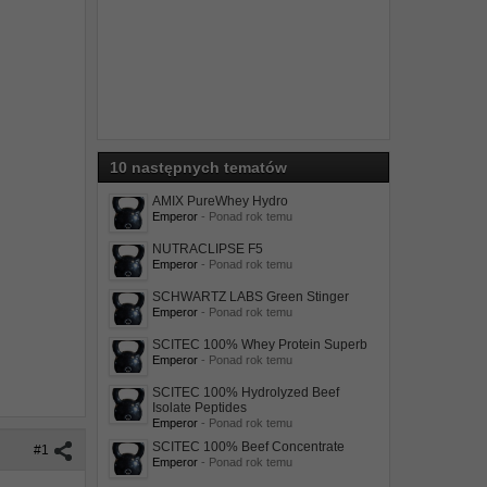
10 następnych tematów
AMIX PureWhey Hydro
Emperor
- Ponad rok temu
NUTRACLIPSE F5
Emperor
- Ponad rok temu
SCHWARTZ LABS Green Stinger
Emperor
- Ponad rok temu
SCITEC 100% Whey Protein Superb
Emperor
- Ponad rok temu
SCITEC 100% Hydrolyzed Beef
Isolate Peptides
Emperor
- Ponad rok temu
SCITEC 100% Beef Concentrate
#1
Emperor
- Ponad rok temu