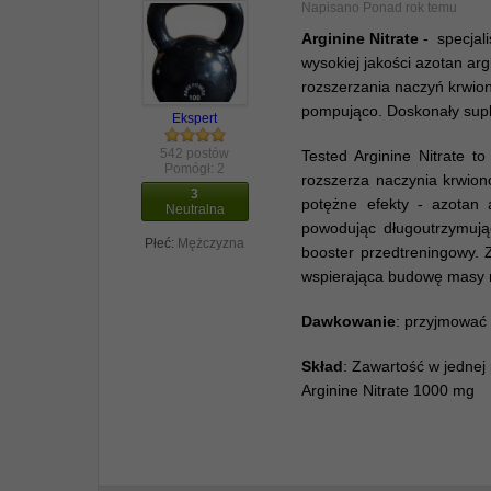
Napisano
Ponad rok temu
Arginine Nitrate
-
specjali
wysokiej jakości azotan ar
rozszerzania naczyń krwion
pompująco. Doskonały supl
Ekspert
542 postów
Tested Arginine Nitrate to
Pomógł:
2
rozszerza naczynia krwion
3
potężne efekty - azotan 
Neutralna
powodując długoutrzymując
Płeć:
Mężczyzna
booster przedtreningowy. 
wspierająca budowę masy 
Dawkowanie
: przyjmować 
Skład
: Zawartość w jednej 
Arginine Nitrate 1000 mg