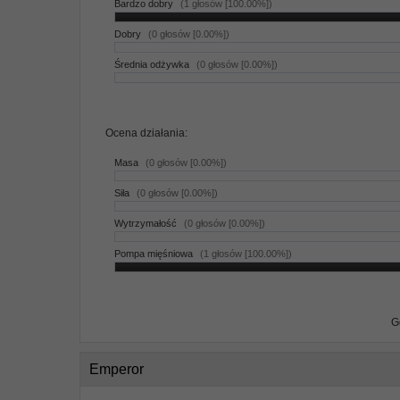
Bardzo dobry
(1 głosów [100.00%])
Dobry
(0 głosów [0.00%])
Średnia odżywka
(0 głosów [0.00%])
Ocena działania:
Masa
(0 głosów [0.00%])
Siła
(0 głosów [0.00%])
Wytrzymałość
(0 głosów [0.00%])
Pompa mięśniowa
(1 głosów [100.00%])
G
Emperor