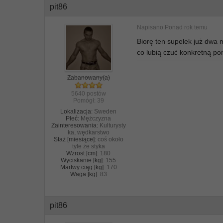
pit86
Napisano
Ponad rok temu
Biorę ten supelek już dwa 
co lubią czuć konkretną p
Zabanowany(a)
5640 postów
Pomógł:
39
Lokalizacja:
Sweden
Płeć:
Mężczyzna
Zainteresowania:
Kulturysty
ka, wędkarstwo
Staż [miesiące]:
coś około
tyle że styka
Wzrost [cm]:
180
Wyciskanie [kg]:
155
Martwy ciąg [kg]:
170
Waga [kg]:
83
pit86