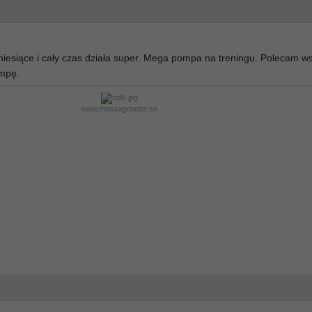
miesiące i cały czas działa super. Mega pompa na treningu. Polecam w
ompę.
www.massagepeter.se