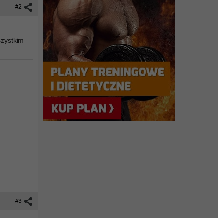
#2
szystkim
#3