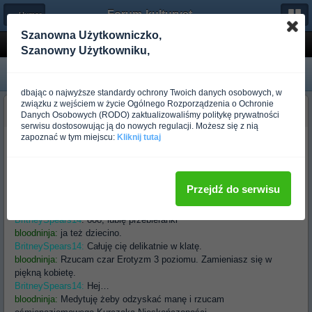
Forum-kulturystyka.pl
← Humor
Szanowna Użytkowniczko,
Cyber sex
Szanowny Użytkowniku,
dbając o najwyższe standardy ochrony Twoich danych osobowych, w
związku z wejściem w życie Ogólnego Rozporządzenia o Ochronie
Basi0r
Danych Osobowych (RODO) zaktualizowaliśmy politykę prywatności
Ponad rok temu
serwisu dostosowując ją do nowych regulacji. Możesz się z nią
zapoznać w tym miejscu:
Kliknij tutaj
bloodninja:
Zakładam mój płaszcz i kapelusz czarodzieja.
bloodninja
: Kotku, miałem ciężką noc, bądź dla mnie miła, oki?
BritneySpears14
: oki.
bloodninja:
wyskakuj z majtek.
Przejdź do serwisu
BritneySpears14:
wyskakuję z majtek, tylko dla ciebie, bloodninja.
bloodninja
: Oki, spoks. Zakładam mój płaszcz i kapelusz czarodzieja.
BritneySpears14
: ooo, lubię przebieranki
bloodninja:
ja też dziecino.
BritneySpears14:
Całuję cię delikatnie w klatę.
bloodninja:
Rzucam czar Erotyzm 3 poziomu. Zamieniasz się w
piękną kobietę.
BritneySpears14:
Hej…
bloodninja:
Medytuję żeby odzyskać manę i rzucam