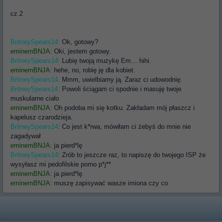
cz.2
BritneySpears14:
Ok, gotowy?
eminemBNJA:
Oki, jestem gotowy.
BritneySpears14:
Lubię twoją muzykę Em… hihi.
eminemBNJA:
hehe, no, robię ję dla kobiet.
BritneySpears14:
Mmm, uwielbiamy ją. Zaraz ci udowodnię.
BritneySpears14:
Powoli ściągam ci spodnie i masuję twoje
muskularne ciało
eminemBNJA:
Oh podoba mi się kotku. Zakładam mój płaszcz i
kapelusz czarodzieja.
BritneySpears14
: Co jest k*rwa, mówiłam ci żebyś do mnie nie
zagadywał
eminemBNJA:
ja pierd*lę
BritneySpears14
: Zrób to jeszcze raz, to napiszę do twojego ISP że
wysyłasz mi pedofilskie porno p*j**
eminemBNJA:
ja pierd*lę
eminemBNJA:
muszę zapisywać wasze imiona czy co