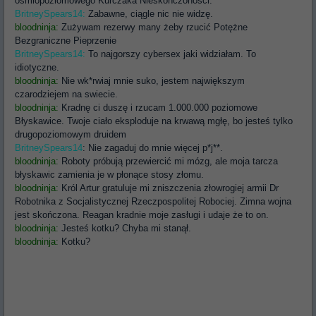
ośmiopoziomowego Kurczaka Nieskończoności.
BritneySpears14:
Zabawne, ciągle nic nie widzę.
bloodninja:
Zużywam rezerwy many żeby rzucić Potężne
Bezgraniczne Pieprzenie
BritneySpears14:
To najgorszy cybersex jaki widziałam. To
idiotyczne.
bloodninja:
Nie wk*rwiaj mnie suko, jestem największym
czarodziejem na swiecie.
bloodninja:
Kradnę ci duszę i rzucam 1.000.000 poziomowe
Błyskawice. Twoje ciało eksploduje na krwawą mgłę, bo jesteś tylko
drugopoziomowym druidem
BritneySpears14
: Nie zagaduj do mnie więcej p*j**.
bloodninja:
Roboty próbują przewiercić mi mózg, ale moja tarcza
błyskawic zamienia je w płonące stosy złomu.
bloodninja:
Król Artur gratuluje mi zniszczenia złowrogiej armii Dr
Robotnika z Socjalistycznej Rzeczpospolitej Robociej. Zimna wojna
jest skończona. Reagan kradnie moje zasługi i udaje że to on.
bloodninja:
Jesteś kotku? Chyba mi stanął.
bloodninja:
Kotku?