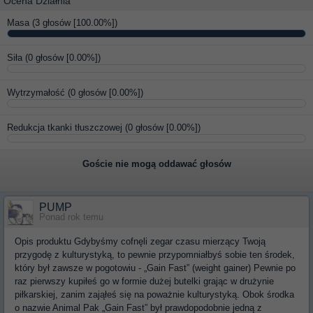
Ocena Działnia
Masa
(3 głosów [100.00%])
Siła
(0 głosów [0.00%])
Wytrzymałość
(0 głosów [0.00%])
Redukcja tkanki tłuszczowej
(0 głosów [0.00%])
Goście nie mogą oddawać głosów
PUMP
Ponad rok temu
Opis produktu Gdybyśmy cofnęli zegar czasu mierzący Twoją
przygodę z kulturystyką, to pewnie przypomniałbyś sobie ten środek,
który był zawsze w pogotowiu - „Gain Fast” (weight gainer) Pewnie po
raz pierwszy kupiłeś go w formie dużej butelki grając w drużynie
piłkarskiej, zanim zająłeś się na poważnie kulturystyką. Obok środka
o nazwie Animal Pak „Gain Fast” był prawdopodobnie jedną z