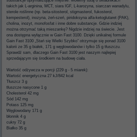
substancje optymalizujące mięśnie. Mówimy tutaj o składnikach
takich jak L-arginina, MCT, siara IGF, L-karozyna, siarczan wanadylu,
sterole roślinne (np. beta-sitosterol, stigmasterol, fukosterol,
kempesterol), inozyna, żeń-szeń, piridoksyna alfa-ketoglutaret (PAK),
cholina, inozyt, monofosfat i inne dobre substancje. Gdzie indziej
można otrzymać taką mieszankę? Nigdzie indziej na świecie. Jest
ona dostępna wyłącznie w Gain Fast 3100. Dzięki unikalnej formule
Gain Fast 3100 „Stań się Wielki Szybko” otrzymuje się ponad 3100
kalorii ze 35 g białek, 171 g węglowodanów i tylko 15 g tłuszczu.
Sprawdź sam, dlaczego Gain Fast 3100 jest naszym najlepiej
sprzedającym się środkiem na budowę ciała.
Wartość odżywcza w porcji (229 g - 5 miarek):
Wartość energetyczna 27 kJ/842 kcal
Tłuszcz 3 g
tłuszcze nasycone 1 g
Cholesterol 42 mg
Sód 142 mg
Potass 125 mg
Węglowodany 171 g
błonnik 4 g
cukry 72 g
Białko 35 g