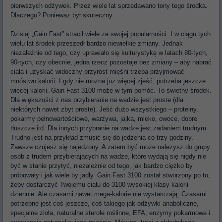
pierwszych odżywek. Przez wiele lat sprzedawano tony tego środka.
Dlaczego? Ponieważ był skuteczny.
Dzisiaj „Gain Fast” stracił wiele ze swojej popularności. I w ciągu tych
wielu lat środek przeszedł bardzo niewielkie zmiany. Jednak
niezależnie od tego, czy uprawiało się kulturystykę w latach 80-tych,
90-tych, czy obecnie, jedna rzecz pozostaje bez zmiany – aby nabrać
ciała i uzyskać widoczny przyrost mięśni trzeba przyjmować
mnóstwo kalorii. I gdy nie można już więcej zjeść, potrzeba jeszcze
więcej kalorii. Gain Fast 3100 może w tym pomóc. To świetny środek.
Dla większości z nas przybieranie na wadzie jest proste (dla
niektórych nawet zbyt proste). Jeść dużo wszystkiego – proteiny,
pokarmy pełnowartościowe, warzywa, jajka, mleko, owoce, dobre
tłuszcze itd. Dla innych przybranie na wadze jest zadaniem trudnym.
Trudno jest na przykład zmusić się do jedzenia co trzy godziny.
Zawsze czujesz się najedzony. A zatem być może należysz do grupy
osób z trudem przybierających na wadze, które wydają się nigdy nie
być w stanie przytyć, niezależnie od tego, jak bardzo ciężko by
próbowały i jak wiele by jadły. Gain Fast 3100 został stworzony po to,
żeby dostarczyć Twojemu ciału do 3100 wysokiej klasy kalorii
dziennie. Ale czasami nawet mega-kalorie nie wystarczają. Czasami
potrzebne jest coś jeszcze, coś takiego jak odżywki anaboliczne,
specjalne zioła, naturalne sterole roślinne, EFA, enzymy pokarmowe i