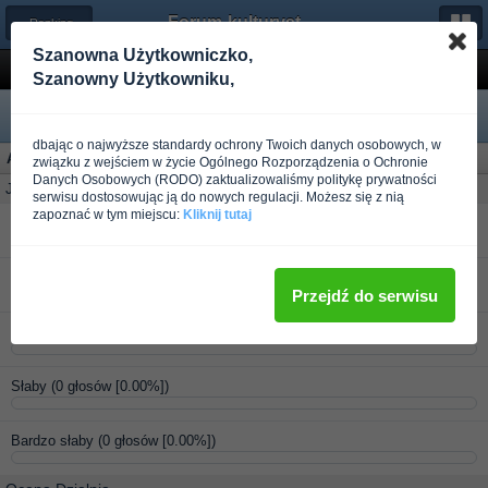
Forum-kulturystyka.pl
← Ranking odżywek i suplementów
Szanowna Użytkowniczko,
Universal Gain Fast 3100
Szanowny Użytkowniku,
dbając o najwyższe standardy ochrony Twoich danych osobowych, w
Ankieta: Universal Gain Fast 3100
(3 użytkowników oddało głos)
związku z wejściem w życie Ogólnego Rozporządzenia o Ochronie
Danych Osobowych (RODO) zaktualizowaliśmy politykę prywatności
Jak oceniasz produkt ?
serwisu dostosowując ją do nowych regulacji. Możesz się z nią
zapoznać w tym miejscu:
Kliknij tutaj
Bardzo dobry
(3 głosów [100.00%])
Dobry
(0 głosów [0.00%])
Przejdź do serwisu
Średni
(0 głosów [0.00%])
Słaby
(0 głosów [0.00%])
Bardzo słaby
(0 głosów [0.00%])