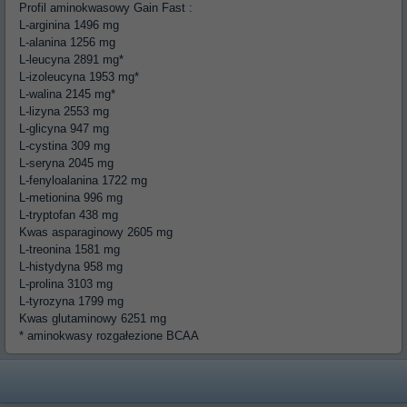
Profil aminokwasowy Gain Fast :
L-arginina 1496 mg
L-alanina 1256 mg
L-leucyna 2891 mg*
L-izoleucyna 1953 mg*
L-walina 2145 mg*
L-lizyna 2553 mg
L-glicyna 947 mg
L-cystina 309 mg
L-seryna 2045 mg
L-fenyloalanina 1722 mg
L-metionina 996 mg
L-tryptofan 438 mg
Kwas asparaginowy 2605 mg
L-treonina 1581 mg
L-histydyna 958 mg
L-prolina 3103 mg
L-tyrozyna 1799 mg
Kwas glutaminowy 6251 mg
* aminokwasy rozgałezione BCAA