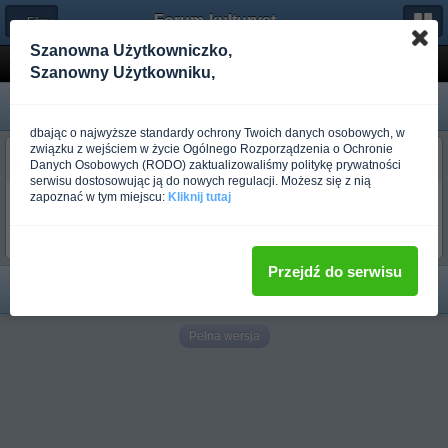
Forum-kulturystyka.pl
← Filmy
Szanowna Użytkowniczko,
Steve Benthin
Szanowny Użytkowniku,
dbając o najwyższe standardy ochrony Twoich danych osobowych, w
związku z wejściem w życie Ogólnego Rozporządzenia o Ochronie
EXPERTO
Danych Osobowych (RODO) zaktualizowaliśmy politykę prywatności
Ponad rok temu
serwisu dostosowując ją do nowych regulacji. Możesz się z nią
zapoznać w tym miejscu:
Kliknij tutaj
Steve Benthin
http://www.youtube.com/watch?v=HeZjJVaH7ho
Przejdź do serwisu
Pełna wersja